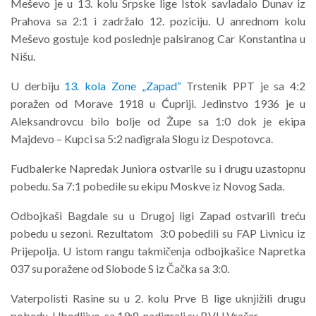
Meševo je u 13. kolu Srpske lige Istok savladalo Dunav iz
Prahova sa 2:1 i zadržalo 12. poziciju. U anrednom kolu
Meševo gostuje kod poslednje palsiranog Car Konstantina u
Nišu.
U derbiju
13. kola Zone „Zapad“
Trstenik PPT je sa 4:2
poražen od Morave 1918 u Ćupriji. Jedinstvo 1936 je u
Aleksandrovcu bilo bolje od Župe sa 1:0 dok je ekipa
Majdevo – Kupci sa 5:2 nadigrala Slogu iz Despotovca.
Fudbalerke Napredak Juniora ostvarile su i drugu uzastopnu
pobedu. Sa 7:1 pobedile su ekipu Moskve iz Novog Sada.
Odbojkaši Bagdale su u Drugoj ligi Zapad ostvarili treću
pobedu u sezoni. Rezultatom 3:0 pobedili su FAP Livnicu iz
Prijepolja. U istom rangu takmičenja odbojkašice Napretka
037 su poražene od Slobode S iz Čačka sa 3:0.
Vaterpolisti Rasine su u 2. kolu Prve B lige uknjižili drugu
pobedu. Ubedljivo, sa 19:8, nadigrali su BVU Vračar.