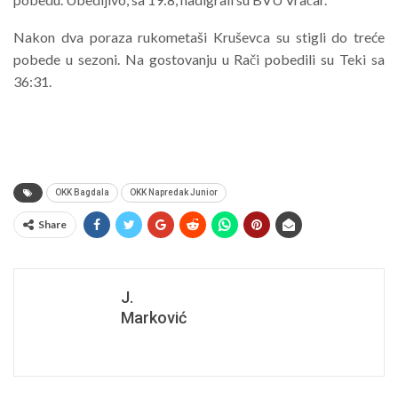
Nakon dva poraza rukometaši Kruševca su stigli do treće
pobede u sezoni. Na gostovanju u Rači pobedili su Teki sa
36:31.
OKK Bagdala
OKK Napredak Junior
Share
J.
Marković