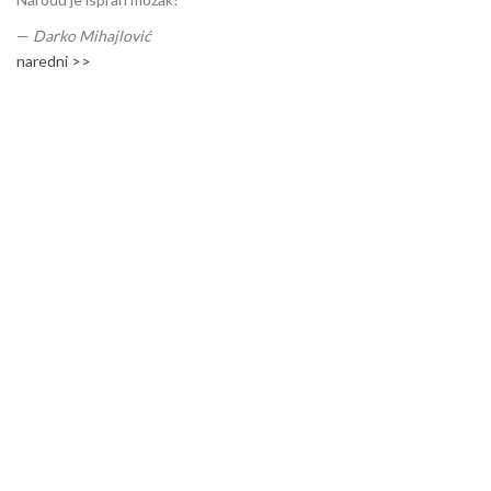
—
Darko Mihajlović
naredni >>