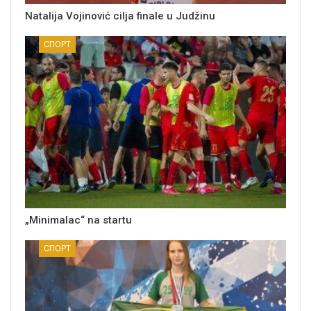
Natalija Vojinović cilja finale u Judžinu
СПОРТ
„Minimalac“ na startu
СПОРТ