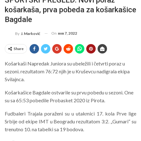
košarkaša, prva pobeda za košarkašice
Bagdale
On
нов 7, 2022
By
J. Marković
Share
Košarkaši Napredak Juniora su ubeležili i četvrti poraz u
sezoni. rezultatom 76:72 njih je u Kruševcu nadigrala ekipa
Svilajnca.
Košarkašice Bagdale ostvarile su prvu pobedu u sezoni. One
su sa 65:53 pobedile Probasket 2020 iz Pirota.
Fudbaleri Trajala poraženi su u utakmici 17. kola Prve lige
Srbije od ekipe IMT u Beogradu rezultatom 3:2. „Gumari“ su
trenutno 10. na tabelki sa 19 bodova.