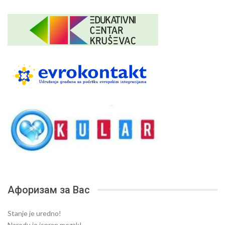
Афоризам за Вас
Stanje je uredno!
Narodu je ispran mozak!