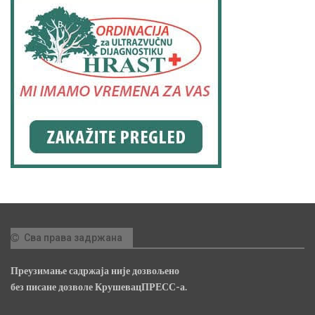
Сва права задржана
Преузимање садржаја није дозвољено
без писане дозволе КрушевацПРЕСС-а.