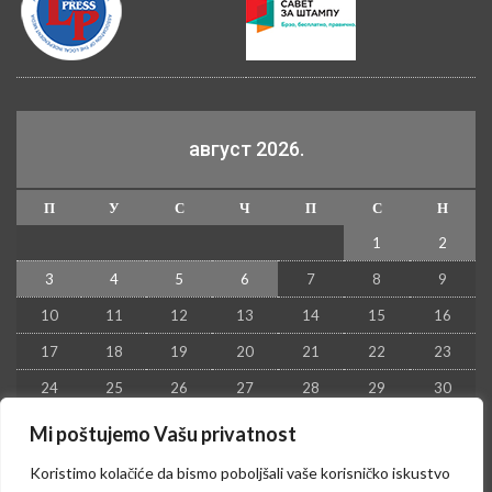
август 2026.
П
У
С
Ч
П
С
Н
1
2
3
4
5
6
7
8
9
10
11
12
13
14
15
16
17
18
19
20
21
22
23
24
25
26
27
28
29
30
31
Mi poštujemo Vašu privatnost
« јул
Koristimo kolačiće da bismo poboljšali vaše korisničko iskustvo