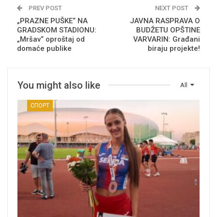
PREV POST
NEXT POST
„PRAZNE PUŠKE“ NA
JAVNA RASPRAVA O
GRADSKOM STADIONU:
BUDŽETU OPŠTINE
„Mršav“ oproštaj od
VARVARIN: Građani
domaće publike
biraju projekte!
You might also like
All
СПОРТ