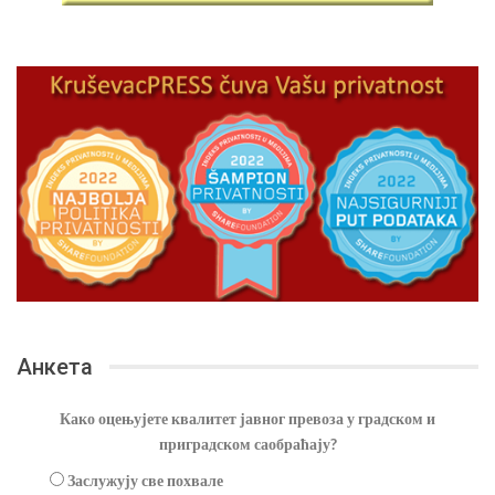
Анкета
Како оцењујете квалитет јавног превоза у градском и
приградском саобраћају?
Заслужују све похвале