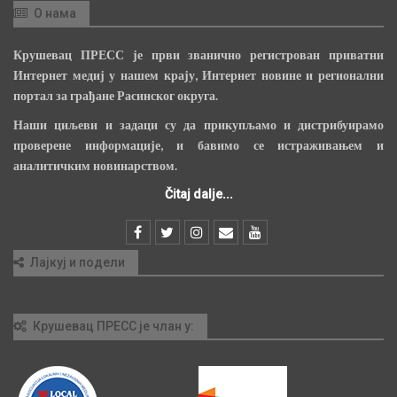
О нама
Крушевац ПРЕСС је први званично регистрован приватни
Интернет медиј у нашем крају, Интернет новине и регионални
портал за грађане Расинског округа.
Наши циљеви и задаци су да прикупљамо и дистрибуирамо
проверене информације, и бавимо се истраживањем и
аналитичким новинарством.
Čitaj dalje...
Лајкуј и подели
Крушевац ПРЕСС је члан у: