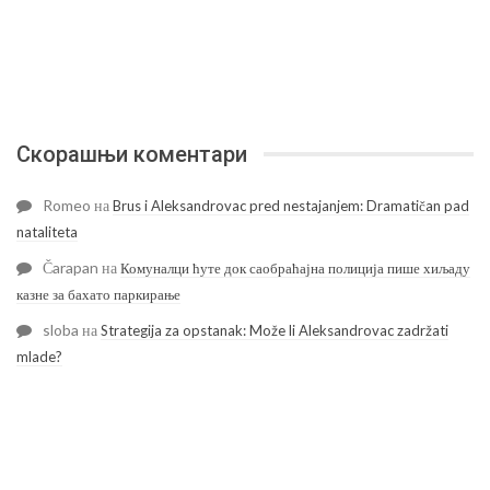
Скорашњи коментари
Romeo
на
Brus i Aleksandrovac pred nestajanjem: Dramatičan pad
nataliteta
Čarapan
на
Комуналци ћуте док саобраћајна полиција пише хиљаду
казне за бахато паркирање
sloba
на
Strategija za opstanak: Može li Aleksandrovac zadržati
mlade?