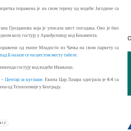
претка поражена је на свом терену од водеће Јагодине са
ана Грозданова која је уписала шест погодака. Ово је био
дном колу гостују у Аранђеловцу код Бекамента.
С
оражени од екипе Младости из Чачка на свом паркету са
пад Б налазе се на шестом месту табеле
.
викенда гостују код водеће Ивањице.
 – Центар за куглаше
. Екипа Цар Лазара одиграла је 4:4 са
жена од Технохемије у Београду.
k 12