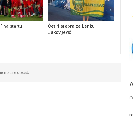
“ na startu
Četiri srebra za Lenku
Jakovljević
ents are closed.
А
O
n