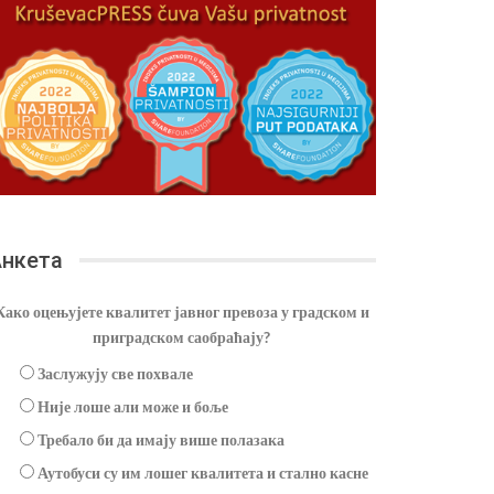
нкета
Како оцењујете квалитет јавног превоза у градском и
приградском саобраћају?
Заслужују све похвале
Није лоше али може и боље
Требало би да имају више полазака
Аутобуси су им лошег квалитета и стално касне