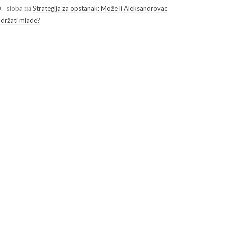
sloba
на
Strategija za opstanak: Može li Aleksandrovac
adržati mlade?