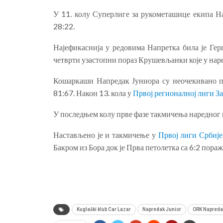
У 11. колу Суперлиге за рукометашице екипа На
28:22.
Најефикаснија у редовима Напретка била је Герг
четврти узастопни пораз Крушевљанки које у наре
Кошаркаши Напредак Јуниора су неочекивано п
81:67. Након 13. кола у
Првој регионалној лиги За
У последњем колу прве фазе такмичења наредног 
Настављено је и такмичење у
Првој лиги Србије
Бакром из Бора док је Прва петолетка са 6:2 пора
Kuglaški klub Car Lazar
Napredak Junior
ORK Napreda