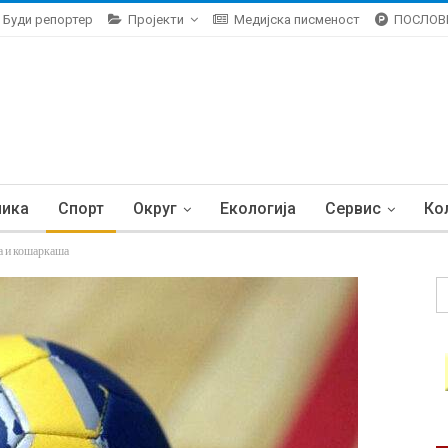
Буди репортер
Пројекти
Медијска писменост
ПОСЛОВ
ника
Спорт
Округ
Екологија
Сервис
Ко
 и кошаркаша