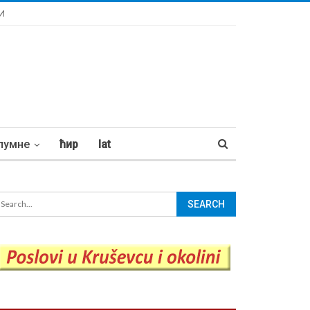
И
лумне
ћир
lat