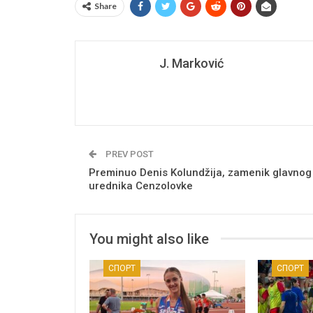
Share
J. Marković
PREV POST
Preminuo Denis Kolundžija, zamenik glavnog
urednika Cenzolovke
You might also like
СПОРТ
СПОРТ