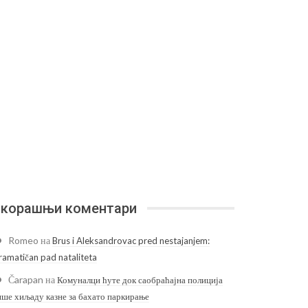
корашњи коментари
Romeo
на
Brus i Aleksandrovac pred nestajanjem:
ramatičan pad nataliteta
Čarapan
на
Комуналци ћуте док саобраћајна полиција
ише хиљаду казне за бахато паркирање