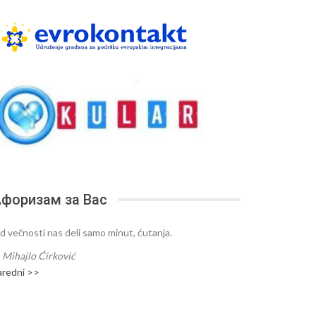
форизам за Вас
d večnosti nas deli samo minut, ćutanja.
—
Mihajlo Ćirković
aredni >>