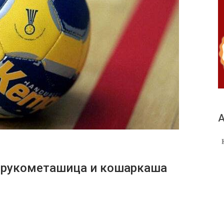
А
 рукометашица и кошаркаша