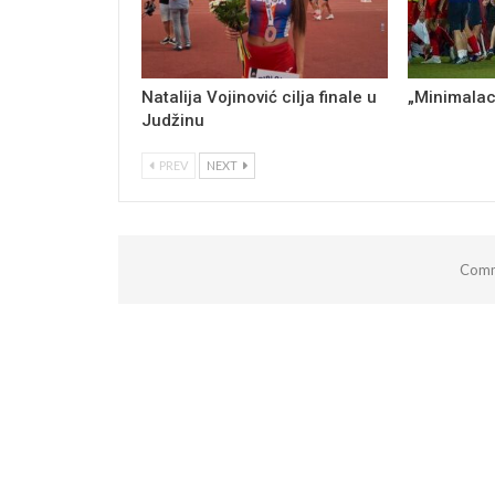
Natalija Vojinović cilja finale u
„Minimalac
Judžinu
PREV
NEXT
Comm