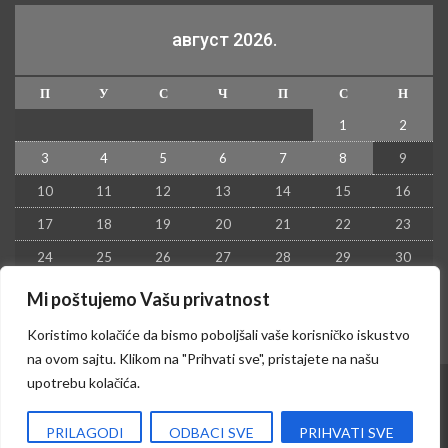
август 2026.
П
У
С
Ч
П
С
Н
1
2
3
4
5
6
7
8
9
10
11
12
13
14
15
16
17
18
19
20
21
22
23
24
25
26
27
28
29
30
31
Mi poštujemo Vašu privatnost
« јул
Koristimo kolačiće da bismo poboljšali vaše korisničko iskustvo
na ovom sajtu. Klikom na "Prihvati sve", pristajete na našu
upotrebu kolačića.
© 2026 - Kruševac PRESS. Sva prava zadržana.
PRILAGODI
ODBACI SVE
PRIHVATI SVE
Izrada sajta i hosting:
Hosting-Srbija