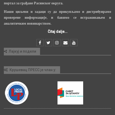
портал за грађане Расинског округа.
Наши циљеви и задаци су да прикупљамо и дистрибуирамо
проверене информације, и бавимо се истраживањем и
аналитичким новинарством.
Čitaj dalje...
Лајкуј и подели
Крушевац ПРЕСС је члан у: