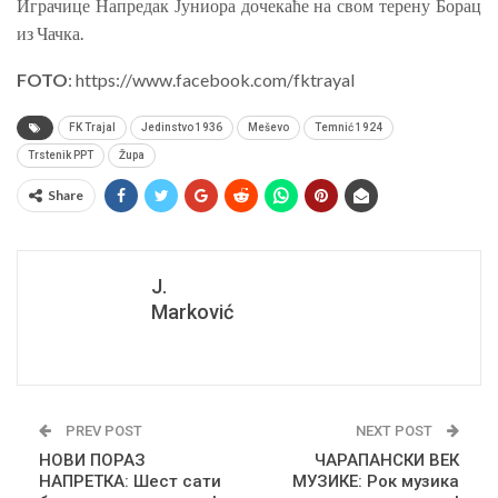
Играчице Напредак Јуниора дочекаће на свом терену Борац
из Чачка.
FOTO
: https://www.facebook.com/fktrayal
FK Trajal
Jedinstvo 1936
Meševo
Temnić 1924
Trstenik PPT
Župa
Share
J.
Marković
PREV POST
NEXT POST
НОВИ ПОРАЗ
ЧАРАПАНСКИ ВЕК
НАПРЕТКА: Шест сати
МУЗИКЕ: Рок музика