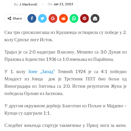
On
авг 21, 2023
By
J. Marković
Share
Сва три српсколигаша из Крушевца остварила су победе у 2.
колу Српске лиге Исток.
Трајал је са 2:0 надиграо Власину, Мешево са 3:0 Дунав из
Прахова а Јединство 1936 са 1:0 имењака из Параћина.
У 1. колу
Зоне „Запад“
Темнић 1924 је са 4:1 победио
Младост из Јовца док је Трстеник ППТ био бољи од
Виноградара из Злегиња са 2:0. Истим резултатом Жупа је
победила Орлове из Јасенова.
У другом окружном дербију Благотин из Пољне и Мајдево –
Купци су одиграли 1:1.
Следећег викенда стартује такмичење у Првој лиги за жене.