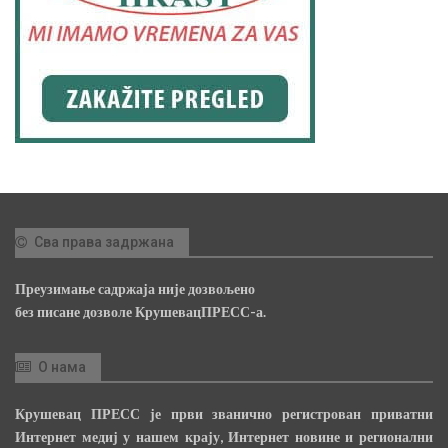
Сва права задржана
Преузимање садржаја није дозвољено
без писане дозволе КрушевацПРЕСС-а.
О нама
Крушевац ПРЕСС је први званично регистрован приватни
Интернет медиј у нашем крају, Интернет новине и регионални