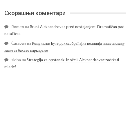
Скорашњи коментари
Romeo
на
Brus i Aleksandrovac pred nestajanjem: Dramatičan pad
nataliteta
Čarapan
на
Комуналци ћуте док саобраћајна полиција пише хиљаду
казне за бахато паркирање
sloba
на
Strategija za opstanak: Može li Aleksandrovac zadržati
mlade?