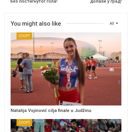
без постигнутог гола!
долази у град!
You might also like
All
СПОРТ
Natalija Vojinović cilja finale u Judžinu
СПОРТ