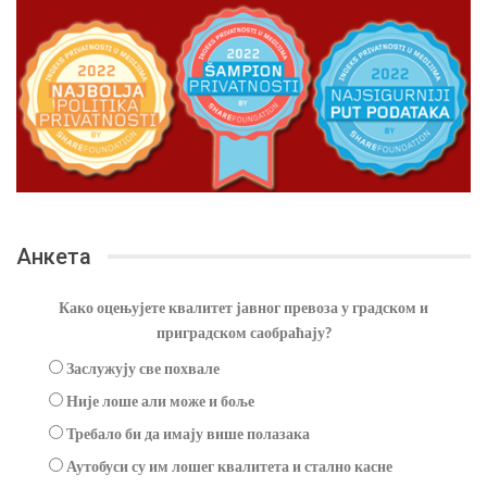
Анкета
Како оцењујете квалитет јавног превоза у градском и
приградском саобраћају?
Заслужују све похвале
Није лоше али може и боље
Требало би да имају више полазака
Аутобуси су им лошег квалитета и стално касне