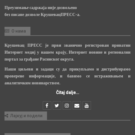
Преузимање садржаја није дозвољено
без писане дозволе КрушевацПРЕСС-а.
О нама
Крушевац ПРЕСС је први званично регистрован приватни
Интернет медиј у нашем крају, Интернет новине и регионални
портал за грађане Расинског округа.
Наши циљеви и задаци су да прикупљамо и дистрибуирамо
проверене информације, и бавимо се истраживањем и
аналитичким новинарством.
Čitaj dalje...
Лајкуј и подели