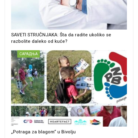
SAVETI STRUČNJAKA: Šta da radite ukoliko se
razbolite daleko od kuće?
САРАДЊА
„Potraga za blagom“ u Bivolju