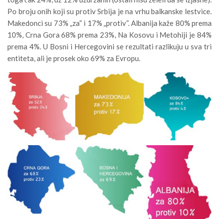
Po broju onih koji su protiv Srbija je na vrhu balkanske lestvice.
Makedonci su 73% „za“ i 17% „protiv“. Albanija kaže 80% prema
10%, Crna Gora 68% prema 23%, Na Kosovu i Metohiji je 84%
prema 4%. U Bosni i Hercegovini se rezultati razlikuju u sva tri
entiteta, ali je prosek oko 69% za Evropu.