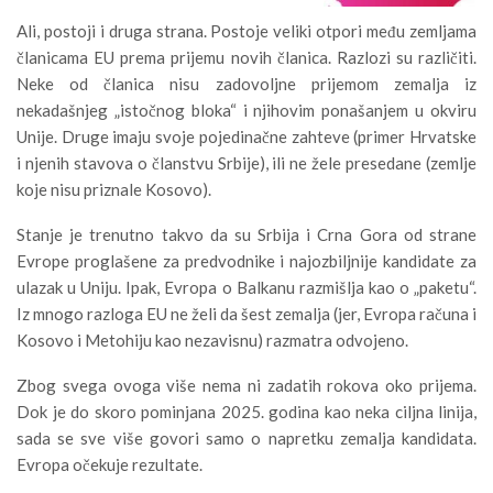
Ali, postoji i druga strana. Postoje veliki otpori među zemljama
članicama EU prema prijemu novih članica. Razlozi su različiti.
Neke od članica nisu zadovoljne prijemom zemalja iz
nekadašnjeg „istočnog bloka“ i njihovim ponašanjem u okviru
Unije. Druge imaju svoje pojedinačne zahteve (primer Hrvatske
i njenih stavova o članstvu Srbije), ili ne žele presedane (zemlje
koje nisu priznale Kosovo).
Stanje je trenutno takvo da su Srbija i Crna Gora od strane
Evrope proglašene za predvodnike i najozbiljnije kandidate za
ulazak u Uniju. Ipak, Evropa o Balkanu razmišlja kao o „paketu“.
Iz mnogo razloga EU ne želi da šest zemalja (jer, Evropa računa i
Kosovo i Metohiju kao nezavisnu) razmatra odvojeno.
Zbog svega ovoga više nema ni zadatih rokova oko prijema.
Dok je do skoro pominjana 2025. godina kao neka ciljna linija,
sada se sve više govori samo o napretku zemalja kandidata.
Evropa očekuje rezultate.