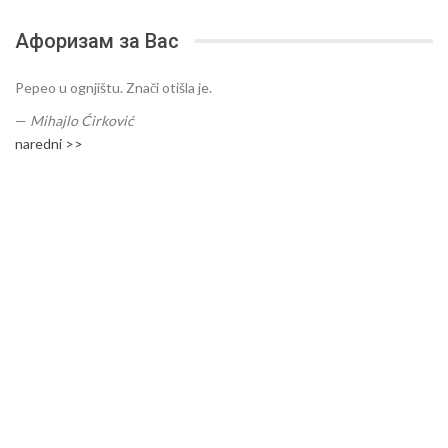
Афоризам за Вас
Pepeo u ognjištu. Znači otišla je.
—
Mihajlo Ćirković
naredni >>