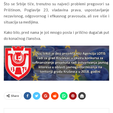
Što se Srbije tiče, trenutno su najveći problemi pregovori sa
Prištinom, Poglavlje 23, vladavina prava, uspostavljanje
nezavisnog, odgovornog i efikasnog pravosuđa, ali sve više i
situacija sa medijima.
Kako bilo, pred nama je još mnogo posla i prilično dugačak put
do konačnog članstva.
Share