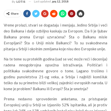
Last updated
дец 12, 2018
By
LOTIS
Share
Vreme prolazi, stvari se događaju i menjaju. Jedino Srbija i veći
deo Balkana i dalje ozbiljno kaskaju za Evropom. Da li je ljubav
Balkana prema Evropi uzvraćena? Šta o Balkanu misle
Evropljani? Šta o Uniji misle Balkanci? To su svakodnevna
pitanja u Srbiji i okolnim zemljama koje nisu deo Evropske unije.
Na te teme su proteklih godina (sad se već može reći i decenija)
rađena mnogobrojna opsežna istraživanja. Političari i
politikaka svakodnevne govore o tome. Lagano trošimo i
godinu punoletstva 21-og veka, a Srbija i najbliži komšiluk
teško da su primetno bliži velikoj zajednici evropskih naroda. U
kome je problem? Balkanu ili Evropi? Šta je smetnja?
Prema nedavno sprovedenim anketama, za pristupanje
Evropskoj uniji u Srbiji se izjasnilo 52% ispitanika, ali je protiv
toga čak 24%, uz 12% uzdržanih (ostali nisu želeli da se izjasne).