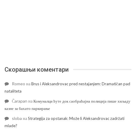
Скорашњи коментари
Romeo
на
Brus i Aleksandrovac pred nestajanjem: Dramatičan pad
nataliteta
Čarapan
на
Комуналци ћуте док саобраћајна полиција пише хиљаду
казне за бахато паркирање
sloba
на
Strategija za opstanak: Može li Aleksandrovac zadržati
mlade?