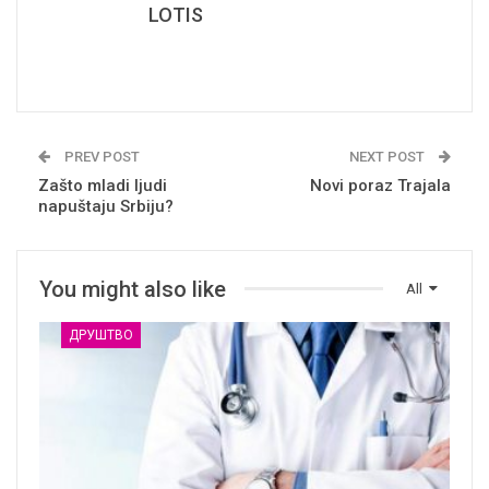
LOTIS
PREV POST
NEXT POST
Zašto mladi ljudi
Novi poraz Trajala
napuštaju Srbiju?
You might also like
All
ДРУШТВО