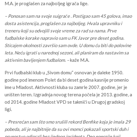
M.A. je proglašen za najboljeg igrača lige.
– Ponosan sam na svoje suigrače . Postigao sam 45 golova, imao
dosta asistencija, proglašen za najboljeg. Hvala upravniku i
treneru koji su odvojili svoje vreme za rad sa nama. Prve
fudbalske korake napravio sam u FK Javor pre deset godina.
Sticajem okolnosti završio sam ovde. U domu ću biti do polovine
leta. Neću igrati u narednoj sezoni, ali planiram da nastavim sa
aktivnim bavljenjem fudbalom. –
kaže M.A.
Prvi fudbalski klub u „Sivom domu“ osnovan je daleke 1950.
godine pod imenom Polet da bi deset godina kasnije promenio
ime u Mladost. Aktivnosti kluba su zamrle 2007. godine, jer je
uništen teren. Izgradnja novog terena počela je 2013. godine, a
od 2014. godine Mladost VPD se takmiči u Drugoj gradskoj
ligi.
– Presrećan sam što smo srušili rekord Benfike koja je imala 29
pobeda, ali je najbitnije da su ovi momci pokazali sportski duh i
prvenstvo odigrali bez ijednog incidenta. Deo energije koji