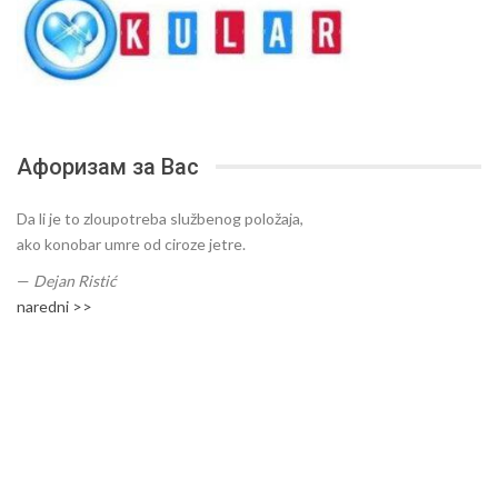
Афоризам за Вас
Da li je to zloupotreba službenog položaja,
ako konobar umre od ciroze jetre.
—
Dejan Ristić
naredni >>