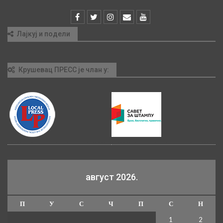
Лајкуј и подели
Крушевац ПРЕСС је члан у:
август 2026.
П
У
С
Ч
П
С
Н
1
2