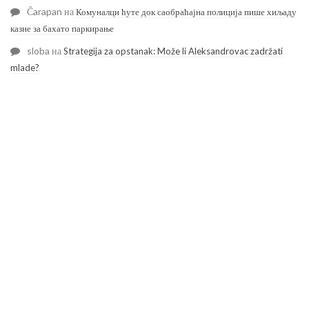
Čarapan
на
Комуналци ћуте док саобраћајна полиција пише хиљаду
казне за бахато паркирање
sloba
на
Strategija za opstanak: Može li Aleksandrovac zadržati
mlade?