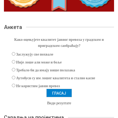
Анкета
Како оцењујете квалитет јавног превоза у градском и
приградском саобраћају?
Заслужују све похвале
Није лоше али може и боље
Требало би да имају више полазака
Аутобуси су им лошег квалитета и стално касне
Не користим јавни превоз
Види резултате
Сарадња на пројектима