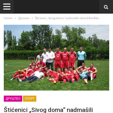
Home
Друштво
Štićenici „Sivog doma“ nadmašili rekord Benfike
ДРУШТВО
СПОРТ
Štićenici „Sivog doma“ nadmašili