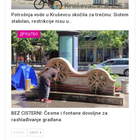
Potrošnja vode u Kruševcu skočila za trećinu: Sistem
stabilan, restrikcije nisu u…
ДРУШТВО
BEZ CISTERNI: Česme i fontane dovoljne za
rashlađivanje građana
PREV
NEXT