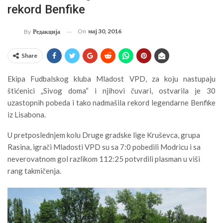
rekord Benfike
On
мај 30, 2016
By
Редакција
Share
Ekipa Fudbalskog kluba Mladost VPD, za koju nastupaju
štićenici „Sivog doma“ i njihovi čuvari, ostvarila je 30
uzastopnih pobeda i tako nadmašila rekord legendarne Benfike
iz Lisabona.
U pretposlednjem kolu Druge gradske lige Kruševca, grupa
Rasina, igrači Mladosti VPD su sa 7:0 pobedili Modricu i sa
neverovatnom gol razlikom 112:25 potvrdili plasman u viši
rang takmičenja.