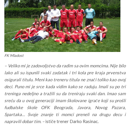
FK Mladost
– Veliko mi je zadovoljstvo da radim sa ovim momcima. Nije bilo
lako ali su ispunili svaki zadatak i tri kola pre kraja prvenstva
osigurali titulu. Meni kao treneru titula ne znači toliko kao ovoj
deci. Puno mi je srce kada vidim kako se raduju. Imali su po tri
treninga nedeljno a tražili su da treniraju svaki dan. Imao sam
sreću da u ovoj generaciji imam školovane igrače koji su prošli
fudbalske škole OFK Beograda, Javora, Novog Pazara,
Spartaka… Svoje znanje ti momci preneli na drugu decu i
napravili dobar tim. –
ističe trener Darko Rasinac.