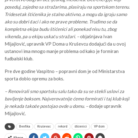
poseduj, zajedno sa stražarima, plasiraju na sportskom terenu.
Tridesetak štićenika je stalno aktivno, a mogu da igraju samo
ako su dobri đaci i ako ne prave probleme. Trudimo se da
kompletna ekipa budu štićenici ali ponekad nisu tu, zbog
vikenda, pa u ekipu uskaču stražari. –
objašnjava Ivan
Mijajlović, upravnik VP Doma u Kruševcu dodajući da u ovoj
ustanovi ima mnogo manje problema od kako je formiran
fudbalski klub.
Pre dve godine Vaspitno – popravni dom je od Ministarstva
sporta dobio opremu za boks.
– Renovirali smo sportsku salu tako da su se stekli uslovi za
bavljenje boksom. Najverovatnije ćemo formirati i taj klub koji
je nekada takođe postojao ovde u domu. –
dodaje upravnik
Mijajlović.
Benfika
Kruševac
rekord
štićenici
VP dom
Share