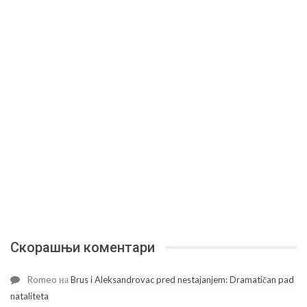
Скорашњи коментари
Romeo
на
Brus i Aleksandrovac pred nestajanjem: Dramatičan pad
nataliteta