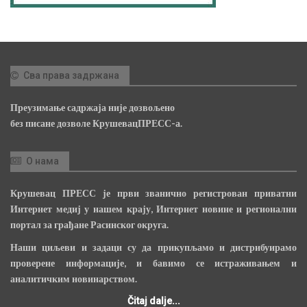
Сва права задржана
Преузимање садржаја није дозвољено
без писане дозволе КрушевацПРЕСС-а.
О нама
Крушевац ПРЕСС је први званично регистрован приватни
Интернет медиј у нашем крају, Интернет новине и регионални
портал за грађане Расинског округа.
Наши циљеви и задаци су да прикупљамо и дистрибуирамо
проверене информације, и бавимо се истраживањем и
аналитичким новинарством.
Čitaj dalje...