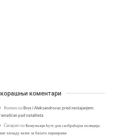
корашњи коментари
Romeo
на
Brus i Aleksandrovac pred nestajanjem:
ramatičan pad nataliteta
Čarapan
на
Комуналци ћуте док саобраћајна полиција
ише хиљаду казне за бахато паркирање