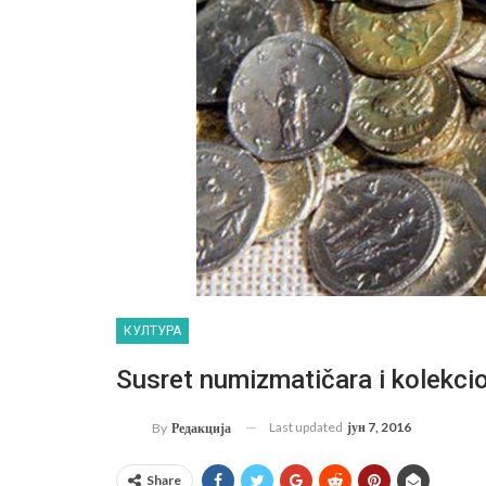
КУЛТУРА
Susret numizmatičara i kolekci
Last updated
јун 7, 2016
By
Редакција
Share