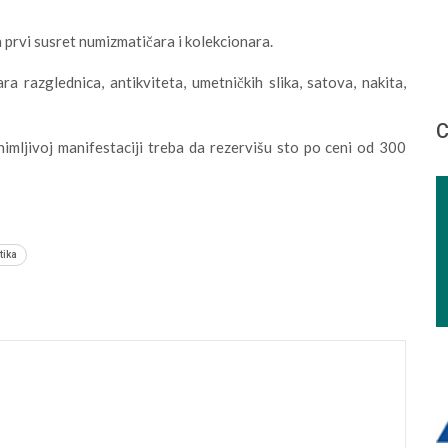
n prvi susret numizmatičara i kolekcionara.
 razglednica, antikviteta, umetničkih slika, satova, nakita,
С
nimljivoj manifestaciji treba da rezervišu sto po ceni od 300
tika