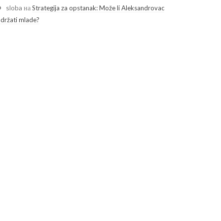
sloba
на
Strategija za opstanak: Može li Aleksandrovac
adržati mlade?