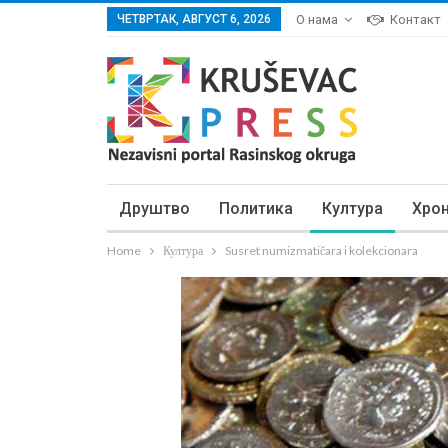
ЧЕТВРТАК, АВГУСТ 6, 2026
О нама
Контакт
Друштво
Политика
Култура
Хро
Home
Култура
Susret numizmatičara i kolekcionara