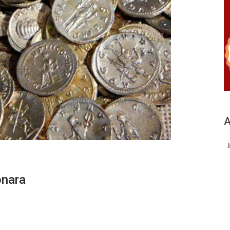
А
onara