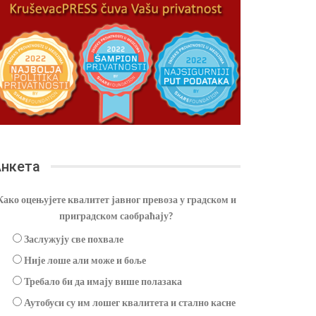
нкета
Како оцењујете квалитет јавног превоза у градском и
приградском саобраћају?
Заслужују све похвале
Није лоше али може и боље
Требало би да имају више полазака
Аутобуси су им лошег квалитета и стално касне