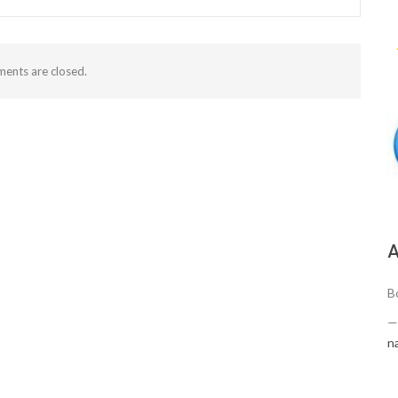
ents are closed.
А
Bo
n