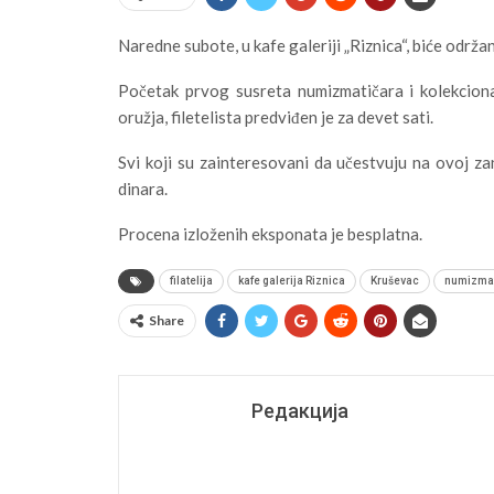
Naredne subote, u kafe galeriji „Riznica“, biće održa
Početak prvog susreta numizmatičara i kolekcionara
oružja, filetelista predviđen je za devet sati.
Svi koji su zainteresovani da učestvuju na ovoj za
dinara.
Procena izloženih eksponata je besplatna.
filatelija
kafe galerija Riznica
Kruševac
numizma
Share
Редакција