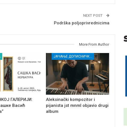
NEXT POST
Podrška poljoprivrednicima
More From Author
А
ЈАЧАЊЕ ДОПИСНИЧКЕ МРЕЖЕ НЕЗАВИСНИХ МЕДИЈА У РАСИНСКОМ ОКРУГУ
ЧКОЈ ГАЛЕРИЈИ:
Aleksinački kompozitor i
Сашке Васић
pijanista jst mnml objavio drugi
а“
album