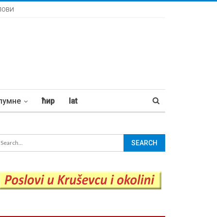
ЛОВИ
лумне
ћир
lat