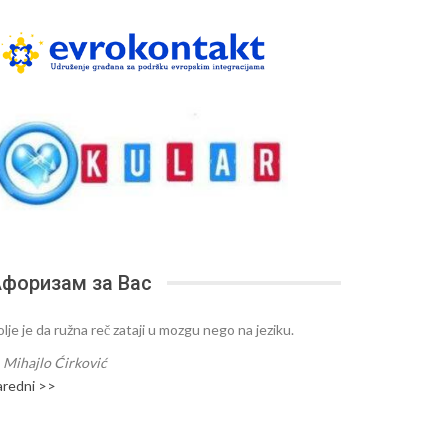
форизам за Вас
lje je da ružna reč zataji u mozgu nego na jeziku.
—
Mihajlo Ćirković
aredni >>