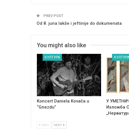
PREV POST
Od 8. juna lakše i jeftinije do dokumenata
You might also like
КУЛТУРА
КУЛТУР
Koncert Daniela Kovača u
У УМЕТНИ
“Gnezdu”
Изложба 
„Нерватур
PREV
NEXT