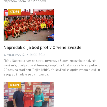
Napredak sedmi sa 12 bodova.…
СПОРТ
Napredak cilja bod protiv Crvene zvezde
јул 21, 2016
S. MILENKOVIĆ
Ekipu Napretka već na startu prvenstva Super lige očekuje najveće
iskušenje, duel protiv aktuelnog šampiona. Utakmica se igra u petak, u
20 sati, na stadionu "Rajko Mitić". Kruševljani sa optimizmom putuju u
Beograd i nadaju se da mogu da…
СПОРТ