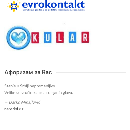
Афоризам за Вас
Stanje u Srbiji nepromenljivo.
Velike su vrućine, a ima i usijanih glava.
—
Darko Mihajlović
naredni >>