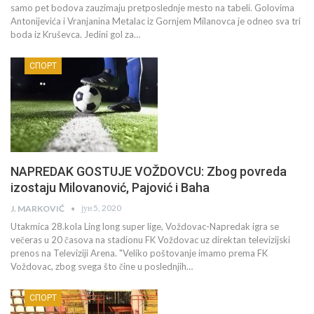
samo pet bodova zauzimaju pretposlednje mesto na tabeli. Golovima
Antonijevića i Vranjanina Metalac iz Gornjem Milanovca je odneo sva tri
boda iz Kruševca. Jedini gol za…
СПОРТ
NAPREDAK GOSTUJE VOŽDOVCU: Zbog povreda
izostaju Milovanović, Pajović i Baha
јун 5, 2020
J. MARKOVIĆ
Utakmica 28.kola Ling long super lige, Voždovac-Napredak igra se
večeras u 20 časova na stadionu FK Voždovac uz direktan televizijski
prenos na Televiziji Arena. "Veliko poštovanje imamo prema FK
Voždovac, zbog svega što čine u poslednjih…
СПОРТ