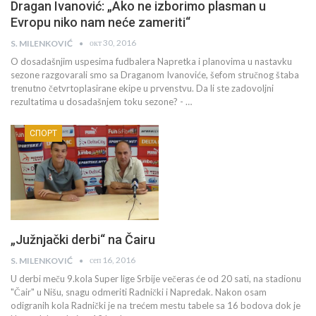
Dragan Ivanović: „Ako ne izborimo plasman u
Evropu niko nam neće zameriti“
окт 30, 2016
S. MILENKOVIĆ
O dosadašnjim uspesima fudbalera Napretka i planovima u nastavku
sezone razgovarali smo sa Draganom Ivanoviće, šefom stručnog štaba
trenutno četvrtoplasirane ekipe u prvenstvu. Da li ste zadovoljni
rezultatima u dosadašnjem toku sezone? - …
СПОРТ
„Južnjački derbi“ na Čairu
сеп 16, 2016
S. MILENKOVIĆ
U derbi meču 9.kola Super lige Srbije večeras će od 20 sati, na stadionu
"Čair" u Nišu, snagu odmeriti Radnički i Napredak. Nakon osam
odigranih kola Radnički je na trećem mestu tabele sa 16 bodova dok je