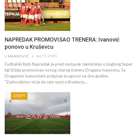
NAPREDAK PROMOVISAO TRENERA: Ivanović
ponovo u Kruševcu
мај 11, 2020
J. MARKOVIĆ
Fudbalski klub Napredak je pred nastavak takmičenja u Linglong Super
ligi Srbije promovisao novog-starog trenera Dragana Ivanovića. Sa
Draganom Ivanovićem potpisan je ugovor na dve godine.
"Zadovoljstvo mi je da sam opet u Kruševcu.…
СПОРТ