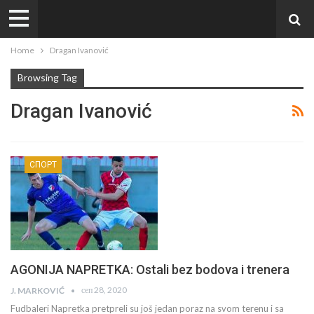
Home
Dragan Ivanović
Browsing Tag
Dragan Ivanović
СПОРТ
AGONIJA NAPRETKA: Ostali bez bodova i trenera
сеп 28, 2020
J. MARKOVIĆ
Fudbaleri Napretka pretpreli su još jedan poraz na svom terenu i sa