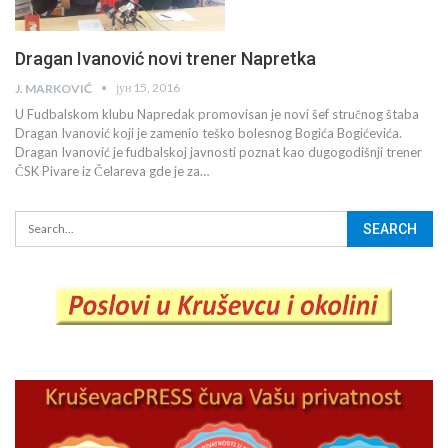
Dragan Ivanović novi trener Napretka
јун 15, 2016
J. MARKOVIĆ
U Fudbalskom klubu Napredak promovisan je novi šef stručnog štaba
Dragan Ivanović koji je zamenio teško bolesnog Bogića Bogićevića.
Dragan Ivanović je fudbalskoj javnosti poznat kao dugogodišnji trener
ČSK Pivare iz Čelareva gde je za…