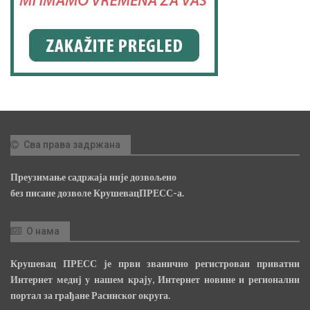
Сва права задржана
Преузимање садржаја није дозвољено
без писане дозволе КрушевацПРЕСС-а.
О нама
Крушевац ПРЕСС је први званично регистрован приватни
Интернет медиј у нашем крају, Интернет новине и регионални
портал за грађане Расинског округа.