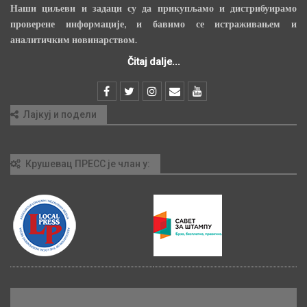
Наши циљеви и задаци су да прикупљамо и дистрибуирамо
проверене информације, и бавимо се истраживањем и
аналитичким новинарством.
Čitaj dalje...
Лајкуј и подели
Крушевац ПРЕСС је члан у: