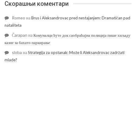
Скорашњи коментари
Romeo
на
Brus i Aleksandrovac pred nestajanjem: Dramatičan pad
nataliteta
Čarapan
на
Комуналци ћуте док саобраћајна полиција пише хиљаду
казне за бахато паркирање
sloba
на
Strategija za opstanak: Može li Aleksandrovac zadržati
mlade?