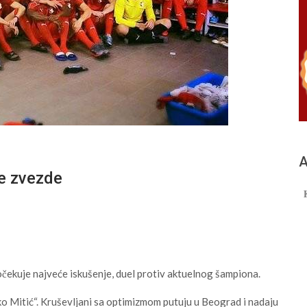
А
ne zvezde
čekuje najveće iskušenje, duel protiv aktuelnog šampiona.
jko Mitić“. Kruševljani sa optimizmom putuju u Beograd i nadaju