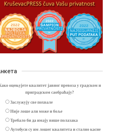
нкета
Како оцењујете квалитет јавног превоза у градском и
приградском саобраћају?
Заслужују све похвале
Није лоше али може и боље
Требало би да имају више полазака
Аутобуси су им лошег квалитета и стално касне