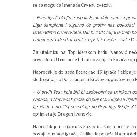
se da mogu da iznenade Crvenu zvezdu.
–
Fond igrača kojim raspolažemo daje nam za pravo
Ligu šampiona i sigurno će protiv nas pokušat
iznenadimo crveno-bele. Bili bi zadovoljni jednim bod
nemamo strah od utakmice u petak uveče.
– kaže Dr
Za utakmicu na Topčiderskom brdu Ivanović neće
povređen. U timu neće biti ni novajlije Lekovića koji 
Napredak je do sada licencirao 19 igrača i ekipa j
sledi okršaj sa Partizanom u Kruševcu, gostovanje M
–
U prvih šest kola bili bi zadovoljni sa učinkom 
napadača Napredak može do plej ofa. Ekipe su izje
igrača je u prošloj sezoni igralo Prvu ligu Srbij
optimista je Dragan Ivanović.
Napredak je u subotu zakazao utakmica protiv Jedi
novajlije, mlade igrače. Priliku da pokaže šta zna d