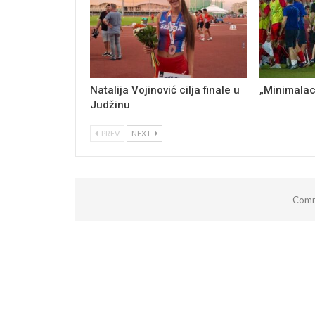
Natalija Vojinović cilja finale u
„Minimalac
Judžinu
PREV
NEXT
Comm