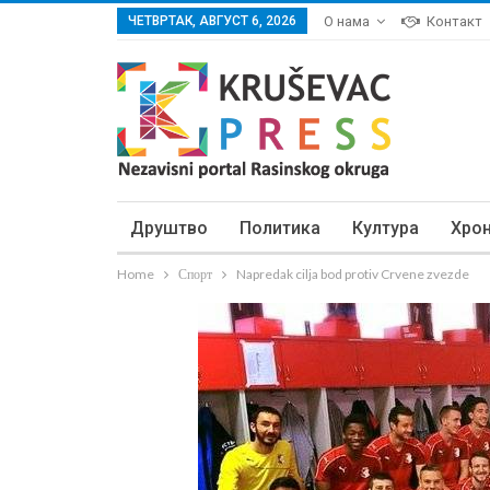
ЧЕТВРТАК, АВГУСТ 6, 2026
О нама
Контакт
Друштво
Политика
Култура
Хро
Home
Спорт
Napredak cilja bod protiv Crvene zvezde