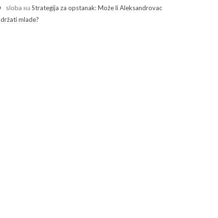
sloba
на
Strategija za opstanak: Može li Aleksandrovac
adržati mlade?