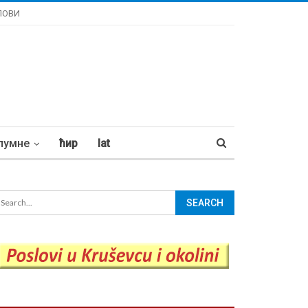
ЛОВИ
лумне
ћир
lat