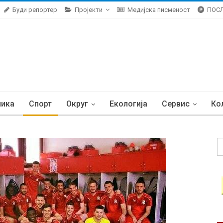
Буди репортер
Пројекти
Медијска писменост
ПОС
ника
Спорт
Округ
Екологија
Сервис
Ко