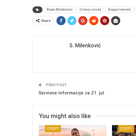
Bojan Miladinović
Crvena zvezda
Dragan Ivanović
Share
S. Milenković
PREV POST
Servisne informacije za 21. jul
You might also like
СПОРТ
СПОРТ