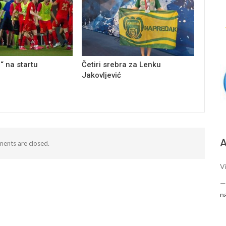
“ na startu
Četiri srebra za Lenku
Jakovljević
А
ents are closed.
Vi
n