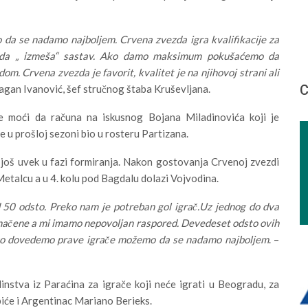
 da se nadamo najboljem. Crvena zvezda igra kvalifikacije za
i da „ izmeša“ sastav. Ako damo maksimum pokušaćemo da
om. Crvena zvezda je favorit, kvalitet je na njihovoj strani ali
С
agan Ivanović, šef stručnog štaba Kruševljana.
 moći da računa na iskusnog Bojana Miladinovića koji je
je u prošloj sezoni bio u rosteru Partizana.
e još uvek u fazi formiranja. Nakon gostovanja Crvenoj zvezdi
etalcu a u 4. kolu pod Bagdalu dolazi Vojvodina.
od 50 odsto. Preko nam je potreban gol igrač.Uz jednog do dva
dnačene a mi imamo nepovoljan raspored. Devedeset odsto ovih
e. Ako dovedemo prave igrače možemo da se nadamo najboljem
. –
nstva iz Paraćina za igrače koji neće igrati u Beogradu, za
obiće i Argentinac Mariano Berieks.