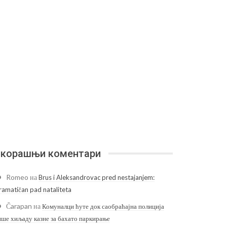
корашњи коментари
Romeo
на
Brus i Aleksandrovac pred nestajanjem:
ramatičan pad nataliteta
Čarapan
на
Комуналци ћуте док саобраћајна полиција
ише хиљаду казне за бахато паркирање