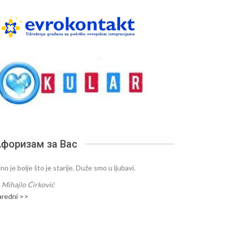
форизам за Вас
no je bolje što je starije. Duže smo u ljubavi.
—
Mihajlo Ćirković
aredni >>