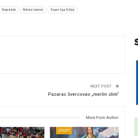
Napredak
Nikola Leković
Super liga Srbije
NEXT POST
Pazarac švercovao „merlin slim“
More From Author
СПОРТ