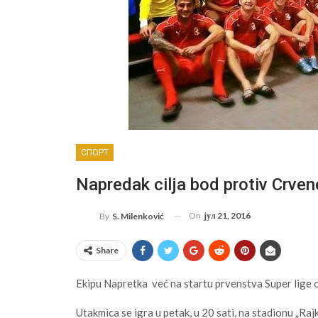
СПОРТ
Napredak cilja bod protiv Crve
On
јул 21, 2016
By
S. Milenković
Share
Ekipu Napretka već na startu prvenstva Super lige o
Utakmica se igra u petak, u 20 sati, na stadionu „Ra