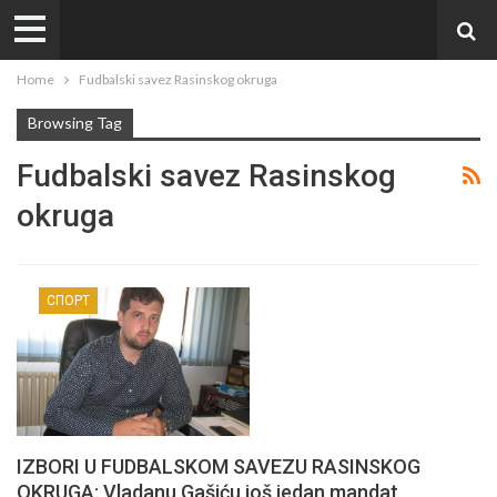
Home
Fudbalski savez Rasinskog okruga
Browsing Tag
Fudbalski savez Rasinskog
okruga
СПОРТ
IZBORI U FUDBALSKOM SAVEZU RASINSKOG
OKRUGA: Vladanu Gašiću još jedan mandat