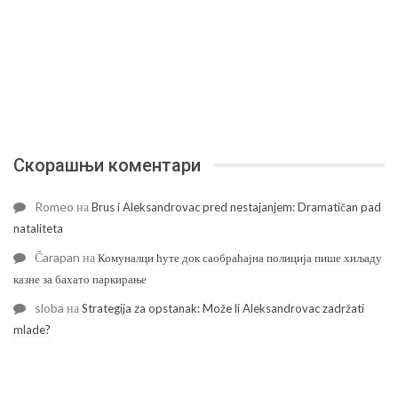
Скорашњи коментари
Romeo
на
Brus i Aleksandrovac pred nestajanjem: Dramatičan pad
nataliteta
Čarapan
на
Комуналци ћуте док саобраћајна полиција пише хиљаду
казне за бахато паркирање
sloba
на
Strategija za opstanak: Može li Aleksandrovac zadržati
mlade?