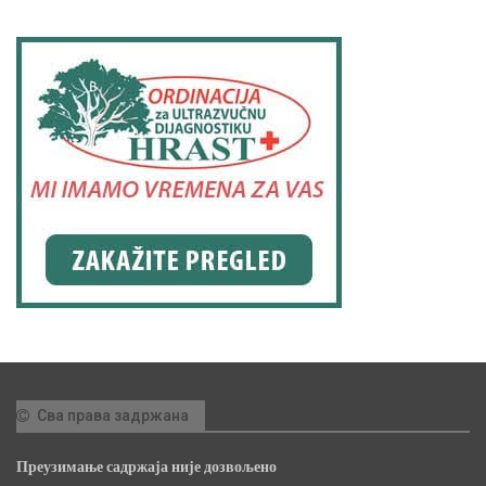
Сва права задржана
Преузимање садржаја није дозвољено