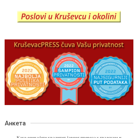
Анкета
Како оцењујете квалитет јавног превоза у градском и