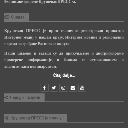
без писане дозволе КрушевацПРЕСС-а.
О нама
Крушевац ПРЕСС је први званично регистрован приватни
Интернет медиј у нашем крају, Интернет новине и регионални
портал за грађане Расинског округа.
Наши циљеви и задаци су да прикупљамо и дистрибуирамо
проверене информације, и бавимо се истраживањем и
аналитичким новинарством.
Čitaj dalje...
Лајкуј и подели
Крушевац ПРЕСС је члан у: