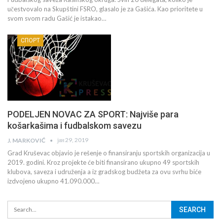
učestvovalo na Skupštini FSRO, glasalo je za Gašića. Kao prioritete u
svom svom radu Gašić je istakao…
СПОРТ
PODELJEN NOVAC ZA SPORT: Najviše para
košarkašima i fudbalskom savezu
јан 29, 2019
J. MARKOVIĆ
Grad Kruševac objavio je rešenje o finansiranju sportskih organizacija u
2019. godini. Kroz projekte će biti finansirano ukupno 49 sportskih
klubova, saveza i udruženja a iz gradskog budžeta za ovu svrhu biće
izdvojeno ukupno 41.090.000…