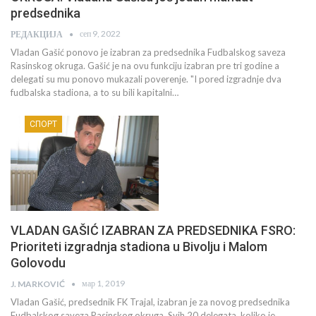
predsednika
сеп 9, 2022
РЕДАКЦИЈА
Vladan Gašić ponovo je izabran za predsednika Fudbalskog saveza
Rasinskog okruga. Gašić je na ovu funkciju izabran pre tri godine a
delegati su mu ponovo mukazali poverenje. "I pored izgradnje dva
fudbalska stadiona, a to su bili kapitalni…
СПОРТ
VLADAN GAŠIĆ IZABRAN ZA PREDSEDNIKA FSRO:
Prioriteti izgradnja stadiona u Bivolju i Malom
Golovodu
мар 1, 2019
J. MARKOVIĆ
Vladan Gašić, predsednik FK Trajal, izabran je za novog predsednika
Fudbalskog saveza Rasinskog okruga. Svih 20 delegata, koliko je