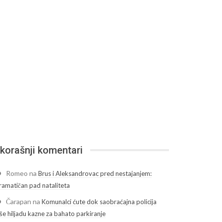
korašnji komentari
Romeo
na
Brus i Aleksandrovac pred nestajanjem:
ramatičan pad nataliteta
Čarapan
na
Komunalci ćute dok saobraćajna policija
še hiljadu kazne za bahato parkiranje