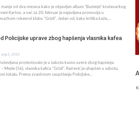
to manje od dva meseca kako je objavljen album “Buđenje” kruševačkog
eni Karton, a već za 20. februar je najavljena promocija u
ačkom rokenrol klubu “Grizli”. Jedan od, kako kritika kaže,…
ed Policijske uprave zbog hapšenja vlasnika kafea
avg 3, 2015
Kruševljana protestovalo je u subotu kasno uveče zbog hapšenja
– Mede (56), vlasnika kafića “Grizli”. Raičević je uhapšen u subotu,
A
vom lokalu. Prema zvaničnom saopštenju Policijske…
K