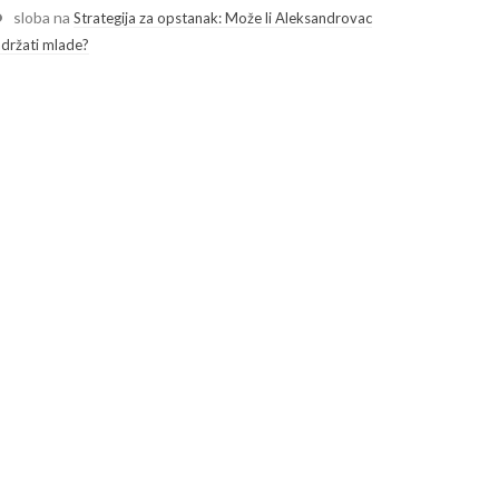
sloba
na
Strategija za opstanak: Može li Aleksandrovac
adržati mlade?