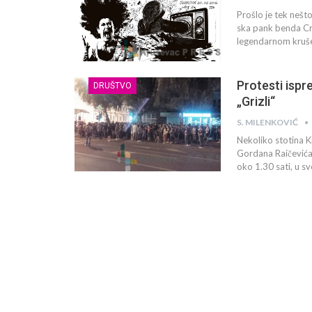
Prošlo je tek neš
ska pank benda Crv
legendarnom krušev
Protesti ispr
DRUŠTVO
„Grizli“
S. MILENKOVIĆ
Nekoliko stotina 
Gordana Raičevića 
oko 1.30 sati, u s