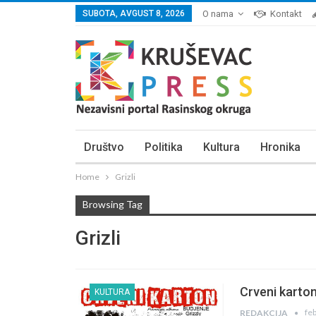
SUBOTA, AVGUST 8, 2026
O nama
Kontakt
Društvo
Politika
Kultura
Hronika
Home
Grizli
Browsing Tag
Grizli
Crveni karton
KULTURA
fe
REDAKCIJA