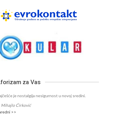
forizam za Vas
ajčešće je nostalgija nesigurnost u novoj sredini.
—
Mihajlo Ćirković
aredni >>