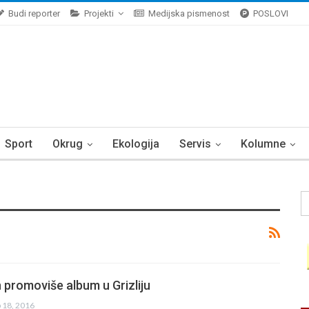
Budi reporter
Projekti
Medijska pismenost
POSLOVI
Sport
Okrug
Ekologija
Servis
Kolumne
 promoviše album u Grizliju
b 18, 2016