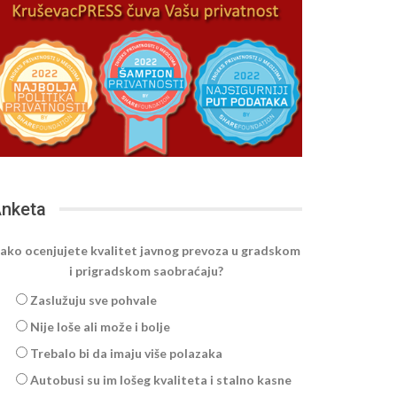
nketa
ako ocenjujete kvalitet javnog prevoza u gradskom
i prigradskom saobraćaju?
Zaslužuju sve pohvale
Nije loše ali može i bolje
Trebalo bi da imaju više polazaka
Autobusi su im lošeg kvaliteta i stalno kasne