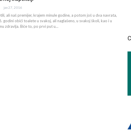
јан 27, 2016
ili, ali naš premijer, krajem minule godine, a potom još u dva navrata,
. godini obići toalete u svakoj, ali naglašeno, u svakoj školi, kao i u
mu zdravlja. Biće to, po prvi put u…
С