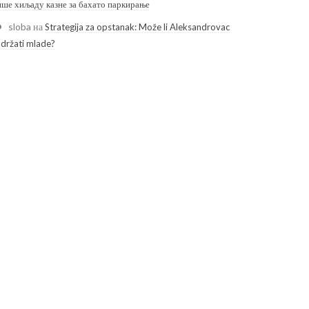
ише хиљаду казне за бахато паркирање
sloba
на
Strategija za opstanak: Može li Aleksandrovac
adržati mlade?