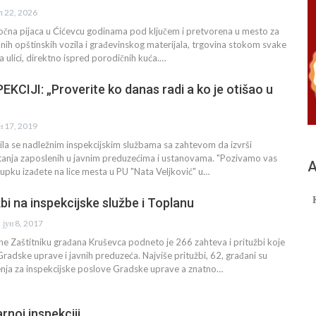
ул 22, 2026
očna pijaca u Ćićevcu godinama pod ključem i pretvorena u mesto za
nih opštinskih vozila i građevinskog materijala, trgovina stokom svake
a ulici, direktno ispred porodičnih kuća.…
CIJI: „Proverite ko danas radi a ko je otišao u
ан 17, 2019
tila se nadležnim inspekcijskim službama sa zahtevom da izvrši
tanja zaposlenih u javnim preduzećima i ustanovama. "Pozivamo vas
А
pku izađete na lice mesta u PU "Nata Veljković" u…
žbi na inspekcijske službe i Toplanu
јун 8, 2017
 Zaštitniku građana Kruševca podneto je 266 zahteva i pritužbi koje
radske uprave i javnih preduzeća. Najviše pritužbi, 62, građani su
enja za inspekcijske poslove Gradske uprave a znatno…
rnoj inspekciji