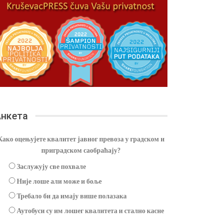
нкета
Како оцењујете квалитет јавног превоза у градском и
приградском саобраћају?
Заслужују све похвале
Није лоше али може и боље
Требало би да имају више полазака
Аутобуси су им лошег квалитета и стално касне