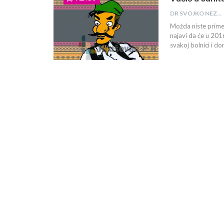
DR SVOJKO NEZBIT
Možda niste primet
najavi da će u 2016
svakoj bolnici i do