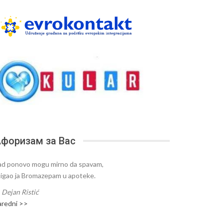
форизам за Вас
ad ponovo mogu mirno da spavam,
tigao ja Bromazepam u apoteke.
—
Dejan Ristić
aredni >>