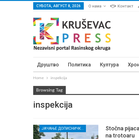
СУБОТА, АВГУСТ 8, 2026
О нама
Контакт
Друштво
Политика
Култура
Хро
Home
inspekcija
Browsing Tag
inspekcija
Stočna pijaca
ЈАЧАЊЕ ДОПИСНИЧКЕ МРЕЖЕ НЕЗАВИСНИХ МЕДИЈА У РАСИНСКОМ ОКРУГУ
na trotoaru