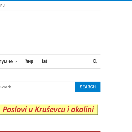
ОВИ
лумне
ћир
lat