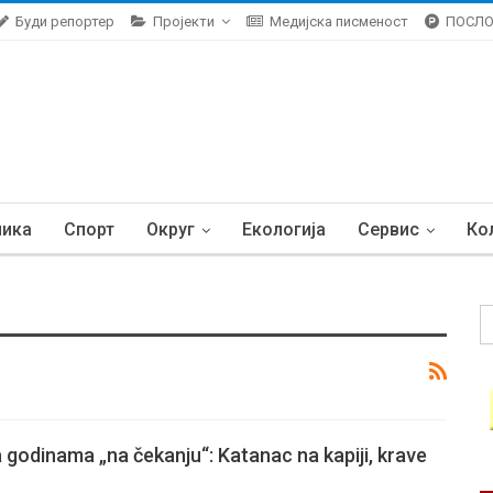
Буди репортер
Пројекти
Медијска писменост
ПОСЛ
ника
Спорт
Округ
Екологија
Сервис
Ко
 godinama „na čekanju“: Katanac na kapiji, krave