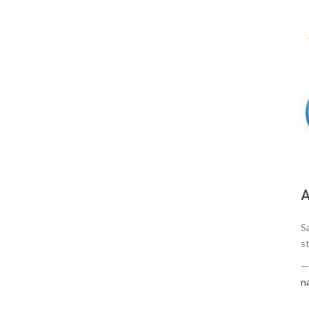
А
S
s
n