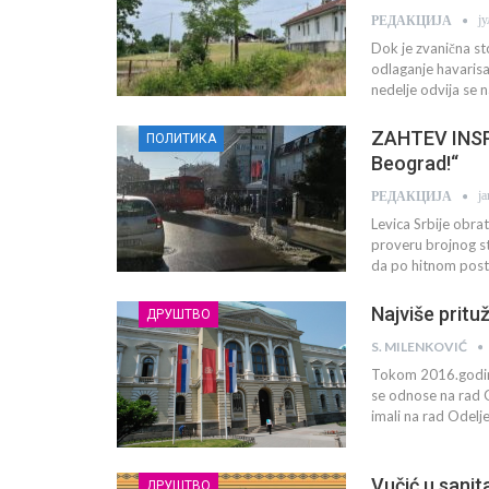
ј
РЕДАКЦИЈА
Dok je zvanična st
odlaganje havarisa
nedelje odvija se n
ZAHTEV INSPEK
ПОЛИТИКА
Beograd!“
ј
РЕДАКЦИЈА
Levica Srbije obra
proveru brojnog s
da po hitnom postu
Najviše pritu
ДРУШТВО
S. MILENKOVIĆ
Tokom 2016.godine
se odnose na rad G
imali na rad Odelj
Vučić u sanita
ДРУШТВО