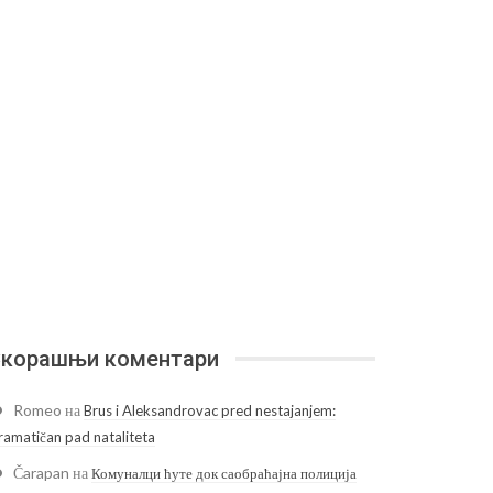
корашњи коментари
Romeo
на
Brus i Aleksandrovac pred nestajanjem:
ramatičan pad nataliteta
Čarapan
на
Комуналци ћуте док саобраћајна полиција