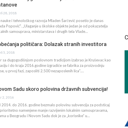
stanove
еб 28, 2018
 nauke i tehnološkog razvoja Mladen Šarčević posetio je danas
a Popović". „Ulaganje u školske objekte jedan je od pokazatelja
alnih samouprava, ministarstava i drugih tela Vlade…
С
bećanja političara: Dolazak stranih investitora
еб 5, 2018
or sa dugogodišnjom poslovnom tradicijom izabrao je Kruševac kao
naciju i do kraja 2016.godine izgradiće se fabrika za proizvodnju
se, u prvoj fazi, zaposliti 2.500 nezaposlenih lica".…
ovom Sadu skoro polovina državnih subvencija!
вг 2, 2016
d 2014. do 2016. godine bezmalo polovinu subvencija za podsticaj
su prioritetno namenjene manje razvijenim lokalnim samoupravama,
ama u Beogradu i Novom Sadu dok je za „korisnike“ u…