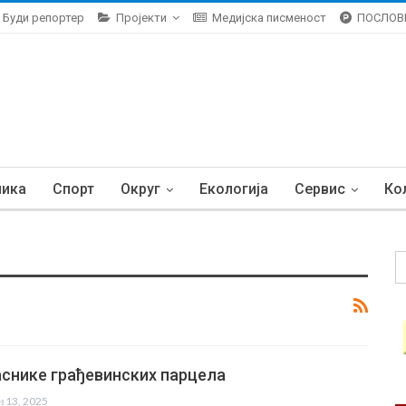
Буди репортер
Пројекти
Медијска писменост
ПОСЛОВ
ника
Спорт
Округ
Екологија
Сервис
Ко
аснике грађевинских парцела
ан 13, 2025