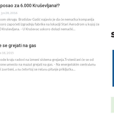
 posao za 6.000 Kruševljana!?
јун 28, 2016
skom okrugu Bratislav Gašić najavio je da će nemačka kompanija
oro započeti izgradnju fabrike na lokaciji Stari Aerodrom u kojoj će
0 Kruševljana. - U Kruševac uskoro dolazi nemački…
e se grejati na gas
ун 18, 2015
vode kraju radovi na izmeni sistema grejanja.Trsteničani će se od
one umesto na mazut grejati na gas. - Na energetskim centrаlаmа
i zаvršeni, а nа četvrtoj se rešаvа pitаnje priključkа…