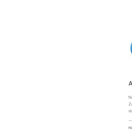
А
N
Za
da
n