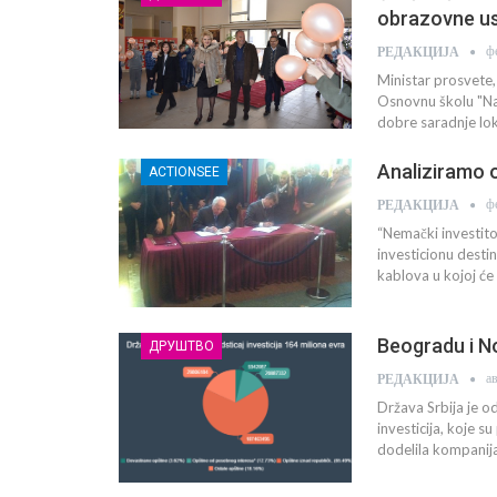
obrazovne u
ф
РЕДАКЦИЈА
Ministar prosvete,
Osnovnu školu "Nad
dobre saradnje lok
Analiziramo o
ACTIONSEE
ф
РЕДАКЦИЈА
“Nemački investit
investicionu desti
kablova u kojoj će 
Beogradu i N
ДРУШТВО
а
РЕДАКЦИЈА
Država Srbija je o
investicija, koje 
dodelila kompanij