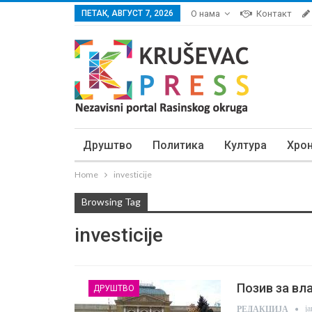
ПЕТАК, АВГУСТ 7, 2026
О нама
Контакт
Друштво
Политика
Култура
Хро
Home
investicije
Browsing Tag
investicije
Позив за вл
ДРУШТВО
ј
РЕДАКЦИЈА