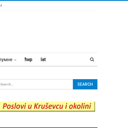
И
лумне
ћир
lat