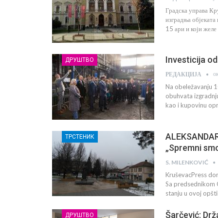
Градска управа Кр
изградња објеката
15 ари и који желе
Investicija o
ДРУШТВО
о
РЕДАКЦИЈА
Na obeležavanju 10
obuhvata izgradnju
kao i kupovinu op
ALEKSANDAR 
ТРСТЕНИК
„Spremni smo
S. MILENKOVIĆ
KruševacPress don
Sa predsednikom O
stanju u ovoj opšt
Šarčević: Drža
ДРУШТВО