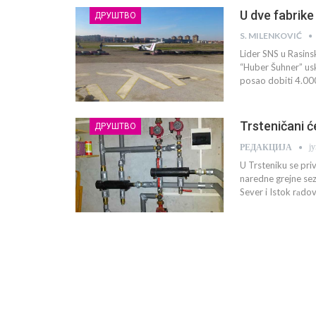
U dve fabrike
ДРУШТВО
S. MILENKOVIĆ
Lider SNS u Rasin
“Huber Šuhner” usk
posao dobiti 4.00
Trsteničani ć
ДРУШТВО
ј
РЕДАКЦИЈА
U Trsteniku se pri
naredne grejne sez
Sever i Istok rаdov