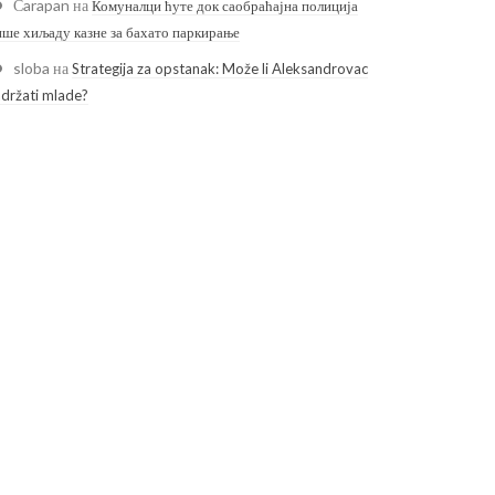
Čarapan
на
Комуналци ћуте док саобраћајна полиција
ише хиљаду казне за бахато паркирање
sloba
на
Strategija za opstanak: Može li Aleksandrovac
adržati mlade?