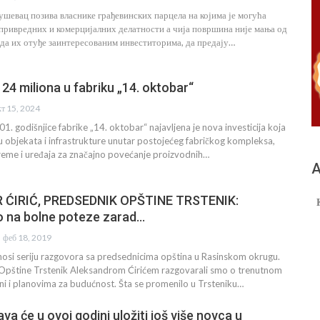
ушевац позива власнике грађевинских парцела на којима је могућа
 привредних и комерцијалних делатности а чија површина није мања од
 да их отуђе заинтересованим инвеститорима, да предају…
d 24 miliona u fabriku „14. oktobar“
кт 15, 2024
1. godišnjice fabrike „14. oktobar“ najavljena je nova investicija koja
 objekata i infrastrukture unutar postojećeg fabričkog kompleksa,
reme i uređaja za značajno povećanje proizvodnih…
А
ĆIRIĆ, PREDSEDNIK OPŠTINE TRSTENIK:
 na bolne poteze zarad…
феб 18, 2019
osi seriju razgovora sa predsednicima opština u Rasinskom okrugu.
pštine Trstenik Aleksandrom Ćirićem razgovarali smo o trenutnom
ini i planovima za budućnost. Šta se promenilo u Trsteniku…
va će u ovoj godini uložiti još više novca u