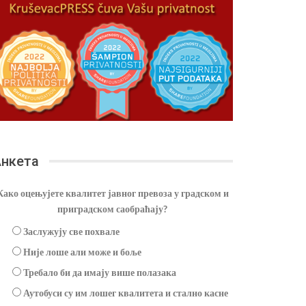
нкета
Како оцењујете квалитет јавног превоза у градском и
приградском саобраћају?
Заслужују све похвале
Није лоше али може и боље
Требало би да имају више полазака
Аутобуси су им лошег квалитета и стално касне