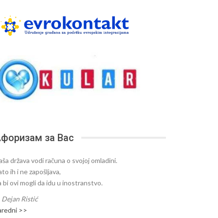
форизам за Вас
aša država vodi računa o svojoj omladini.
to ih i ne zapošljava,
 bi ovi mogli da idu u inostranstvo.
—
Dejan Ristić
aredni >>