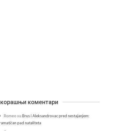
корашњи коментари
Romeo
на
Brus i Aleksandrovac pred nestajanjem:
ramatičan pad nataliteta