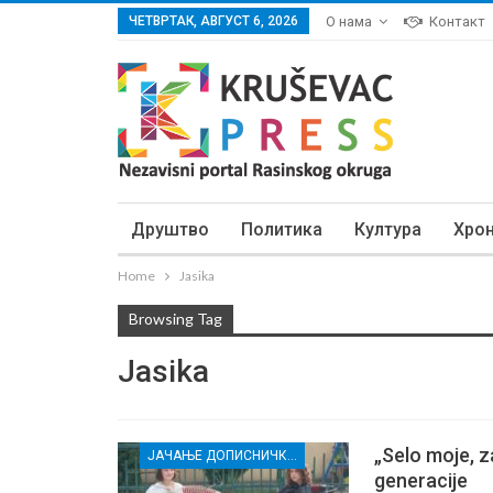
ЧЕТВРТАК, АВГУСТ 6, 2026
О нама
Контакт
Друштво
Политика
Култура
Хро
Home
Jasika
Browsing Tag
Jasika
„Selo moje, z
ЈАЧАЊЕ ДОПИСНИЧКЕ МРЕЖЕ НЕЗАВИСНИХ МЕДИЈА У РАСИНСКОМ ОКРУГУ
generacije