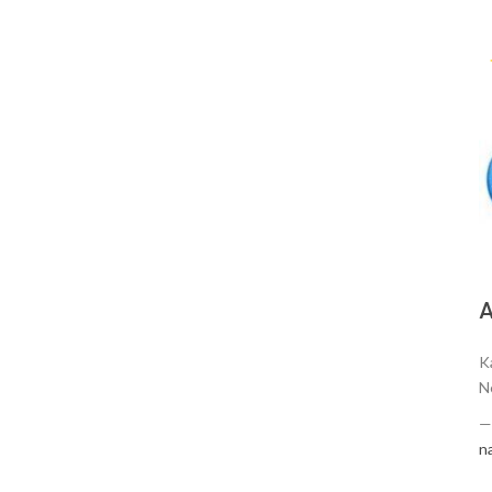
А
K
N
n