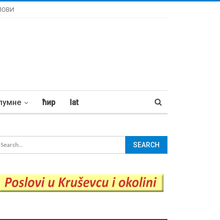
ЛОВИ
лумне
ћир
lat