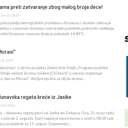
ama preti zatvaranje zbog malog broja dece!
јун 13, 2017
 pokazatelja demografskih problema u Kruševcu i okolnim selima je
enika u osnovnim školama i zatvaranje pojedinih područnih odeljenja.
pštini Kruševac osnovnu školu je pohađalo 14.897…
Moravi“
ун 8, 2017
ela breza“ u okviru projekta Zelene liste Srbije „Program podrške
 Srbijiu oblasti životne sredine (CSOnect)“ u subotu organizuje
ko dan na Moravi“. Akcija koja ima za cilj da skrene…
unavska regata kreće iz Jasike
ул 29, 2016
o – dunavska regata plovi od Jasike do Golupca. Ova, 25-ta po redu,
e u utorak 2. avgusta. Start regate je ispod mosta u Jasici u 08.00 sati,
pca je planiran za 13. avgust. Organizator…