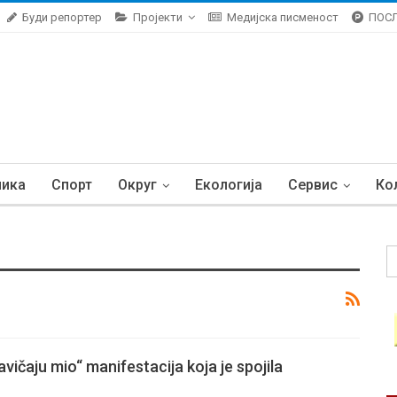
Буди репортер
Пројекти
Медијска писменост
ПОС
ника
Спорт
Округ
Екологија
Сервис
Ко
avičaju mio“ manifestacija koja je spojila