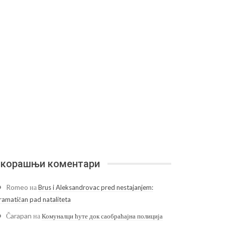
корашњи коментари
Romeo
на
Brus i Aleksandrovac pred nestajanjem:
ramatičan pad nataliteta
Čarapan
на
Комуналци ћуте док саобраћајна полиција