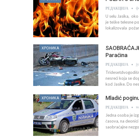
ф
РЕДАКЦИЈА
U selu Jasika, oko
je teške telesne p
lokalizovala požar,
SAOBRAĆAJKA
ХРОНИКА
Paraćina
ј
РЕДАКЦИЈА
Tridesetdvogodišnj
nesreći koja se do
kod Jasike. Do nes
Mladić poginu
ХРОНИКА
м
РЕДАКЦИЈА
Jedna osoba je izg
časova, na deonici
saobraćajne nezgod