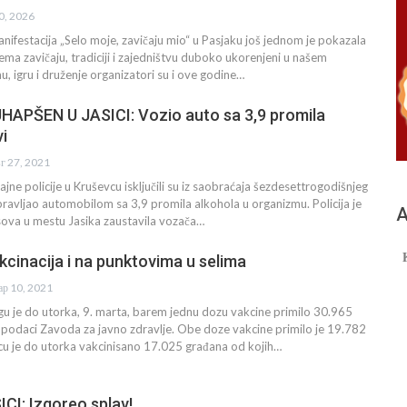
30, 2026
ifestacija „Selo moje, zavičaju mio“ u Pasjaku još jednom je pokazala
rema zavičaju, tradiciji i zajedništvu duboko ukorenjeni u našem
, igru i druženje organizatori su i ove godine…
PŠEN U JASICI: Vozio auto sa 3,9 promila
vi
вг 27, 2021
jne policije u Kruševcu isključili su iz saobraćaja šezdesettrogodišnjeg
pravljao automobilom sa 3,9 promila alkohola u organizmu. Policija je
А
sova u mestu Jasika zaustavila vozača…
cinacija i na punktovima u selima
ар 10, 2021
u je do utorka, 9. marta, barem jednu dozu vakcine primilo 30.965
 podaci Zavoda za javno zdravlje. Obe doze vakcine primilo je 19.782
cu je do utorka vakcinisano 17.025 građana od kojih…
CI: Izgoreo splav!