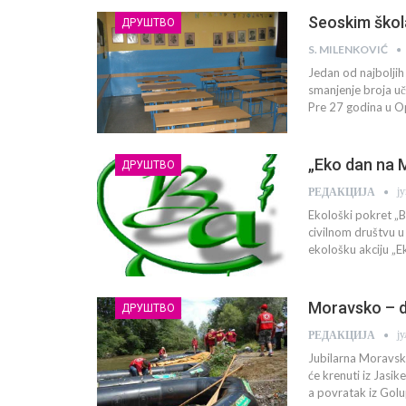
Seoskim škol
ДРУШТВО
S. MILENKOVIĆ
Jedan od najboljih
smanjenje broja uč
Pre 27 godina u O
„Eko dan na 
ДРУШТВО
ј
РЕДАКЦИЈА
Ekološki pokret „B
civilnom društvu u
ekološku akciju „E
Moravsko – d
ДРУШТВО
ј
РЕДАКЦИЈА
Jubilarna Moravsk
će krenuti iz Jasik
a povratak iz Golu