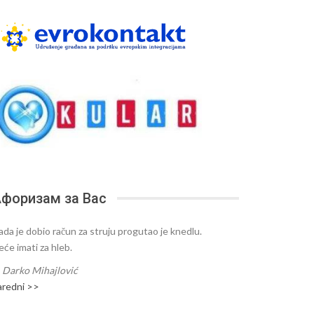
форизам за Вас
ada je dobio račun za struju progutao je knedlu.
eće imati za hleb.
—
Darko Mihajlović
aredni >>