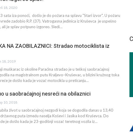
еб 18, 2020
 3 sata iza ponoći, došlo je do požara na splavu "Stari izvor". U požaru
ovrede zadobio R.P. (37). Vatrogasna jedinica iz Kruševca je uspešno
 ali je splav potpuno izgoreo. Sledi…
С
 NA ZAOBILAZNICI: Stradao motociklista iz
ул 18, 2019
i muškarac iz okoline Paraćina stradao je u teškoj saobraćajnoj
godila na magistralnom putu Kraljevo–Kruševac, u blizini kružnog toka
reće je došlo kada je vozač motocikla u preticanju…
o u saobraćajnoj nesreći na obilaznici
ар 10, 2018
ubila život u saobraćajnoj nezgodi koja se dogodila danas u 13,40
 državnog puta između naselja Koševi i Jasika kod Kruševca. Do
e je došlo kada je 23-godišnji vozač teretnog vozila iz…