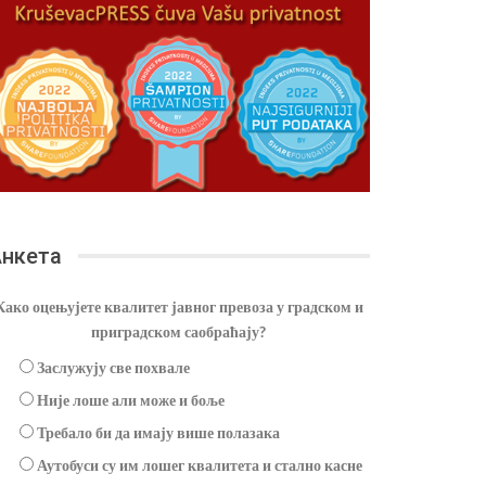
нкета
Како оцењујете квалитет јавног превоза у градском и
приградском саобраћају?
Заслужују све похвале
Није лоше али може и боље
Требало би да имају више полазака
Аутобуси су им лошег квалитета и стално касне