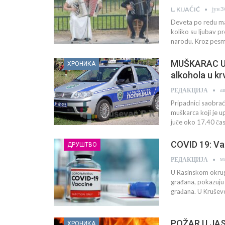
јун 
L. KIJAČIĆ
Deveta po redu man
koliko su ljubav p
narodu. Kroz pesmu
MUŠKARAC UHA
ХРОНИКА
alkohola u kr
а
РЕДАКЦИЈА
Pripadnici saobraća
muškarca koji je u
juče oko 17.40 ča
COVID 19: Vak
ДРУШТВО
м
РЕДАКЦИЈА
U Rasinskom okrug
građana, pokazuju
građana. U Krušev
POŽAR U JASI
ХРОНИКА