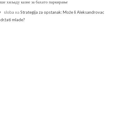
ише хиљаду казне за бахато паркирање
sloba
на
Strategija za opstanak: Može li Aleksandrovac
adržati mlade?