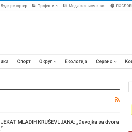
Буди репортер
Пројекти
Медијска писменост
ПОСЛОВ
ника
Спорт
Округ
Екологија
Сервис
Ко
JEKAT MLADIH KRUŠEVLJANA: „Devojka sa dvora
“