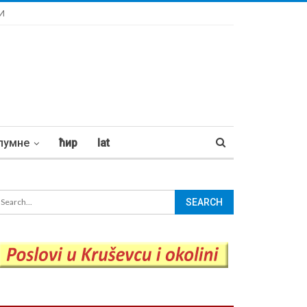
И
лумне
ћир
lat