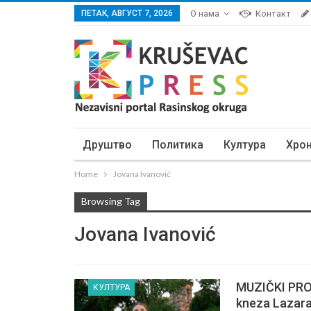
ПЕТАК, АВГУСТ 7, 2026
О нама
Контакт
Друштво
Политика
Култура
Хро
Home
Jovana Ivanović
Browsing Tag
Jovana Ivanović
MUZIČKI PRO
КУЛТУРА
kneza Lazara