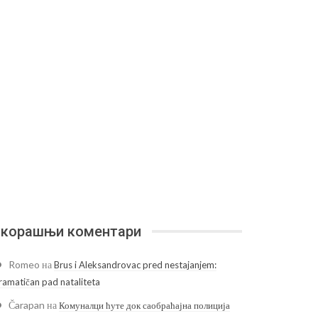
корашњи коментари
Romeo
на
Brus i Aleksandrovac pred nestajanjem:
ramatičan pad nataliteta
Čarapan
на
Комуналци ћуте док саобраћајна полиција