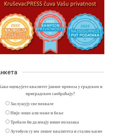
нкета
Како оцењујете квалитет јавног превоза у градском и
приградском саобраћају?
Заслужују све похвале
Није лоше али може и боље
Требало би да имају више полазака
Аутобуси су им лошег квалитета и стално касне