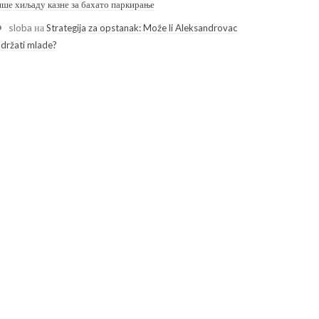
ише хиљаду казне за бахато паркирање
sloba
на
Strategija za opstanak: Može li Aleksandrovac
adržati mlade?