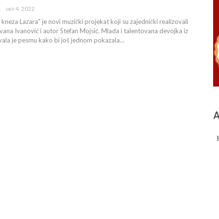
окт 4, 2022
IĆ
neza Lazara" je novi muzički projekat koji su zajednički realizovali
ana Ivanović i autor Stefan Mojsić. Mlada i talentovana devojka iz
vala je pesmu kako bi još jednom pokazala…
А