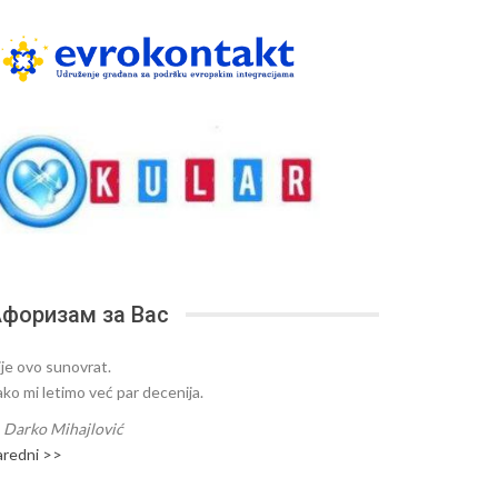
форизам за Вас
ije ovo sunovrat.
ako mi letimo već par decenija.
—
Darko Mihajlović
aredni >>