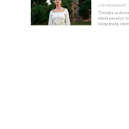
J. PETRONIJEV
"Devojka sa dvora k
mlada pevačica Jov
našeg grada, otpe