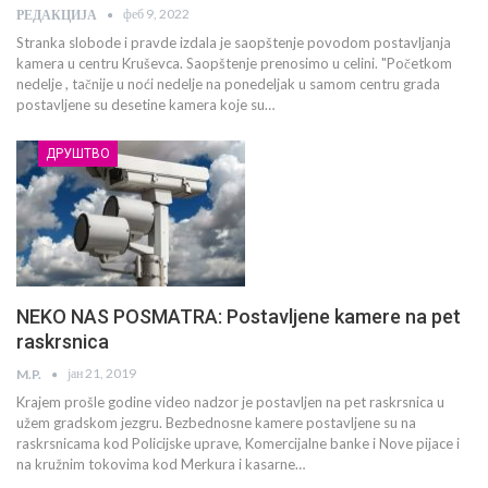
феб 9, 2022
РЕДАКЦИЈА
Stranka slobode i pravde izdala je saopštenje povodom postavljanja
kamera u centru Kruševca. Saopštenje prenosimo u celini. "Početkom
nedelje , tačnije u noći nedelje na ponedeljak u samom centru grada
postavljene su desetine kamera koje su…
ДРУШТВО
NEKO NAS POSMATRA: Postavljene kamere na pet
raskrsnica
јан 21, 2019
M.P.
Krajem prošle godine video nadzor je postavljen na pet raskrsnica u
užem gradskom jezgru. Bezbednosne kamere postavljene su na
raskrsnicama kod Policijske uprave, Komercijalne banke i Nove pijace i
na kružnim tokovima kod Merkura i kasarne…