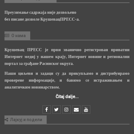
Преузимање садржаја није дозвољено
без писане дозволе КрушевацПРЕСС-а.
О нама
Крушевац ПРЕСС је први званично регистрован приватни
Интернет медиј у нашем крају, Интернет новине и регионални
портал за грађане Расинског округа.
Наши циљеви и задаци су да прикупљамо и дистрибуирамо
проверене информације, и бавимо се истраживањем и
аналитичким новинарством.
Čitaj dalje...
Лајкуј и подели