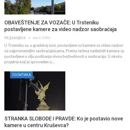
OBAVEŠTENJE ZA VOZAČE: U Trsteniku
postavljene kamere za video nadzor saobraćaja
нов 3, 2022
РЕДАКЦИЈА
U Trsteniku su, u gradskoj zoni, postavljene su kamere za video nadzor
na najprometnijim saobraćajnicama. Prema rečima nadležnih kamere su
postavljene u cilju podizanja nivoa bezbednosti u saobraćaju. U okviru
projekta koji je sproveden u…
ПОЛИТИКА
STRANKA SLOBODE I PRAVDE: Ko je postavio nove
kamere u centru Kruševca?