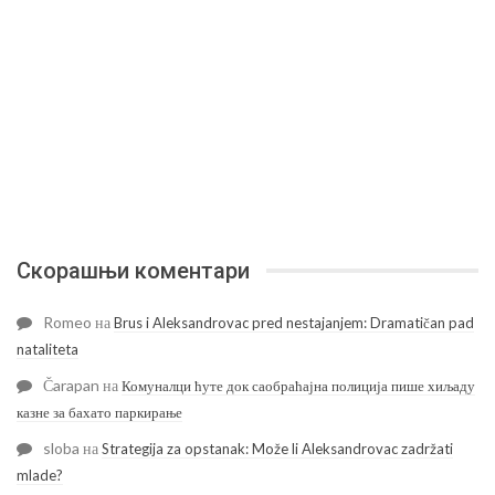
Скорашњи коментари
Romeo
на
Brus i Aleksandrovac pred nestajanjem: Dramatičan pad
nataliteta
Čarapan
на
Комуналци ћуте док саобраћајна полиција пише хиљаду
казне за бахато паркирање
sloba
на
Strategija za opstanak: Može li Aleksandrovac zadržati
mlade?