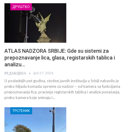
ДРУШТВО
ATLAS NADZORA SRBIJE: Gde su sistemi za
prepoznavanje lica, glasa, registarskih tablica i
analizu…
феб 27, 2026
РЕДАКЦИЈА
U poslednjih pet godina, stotine javnih institucija u Srbiji nabavilo je
preko hiljadu komada opreme za nadzor – od kamera sa funkcijama
prepoznavanja lica, praćenja registarskih tablica i analize ponašanja,
preko kamera koje snimaju i…
ТРСТЕНИК