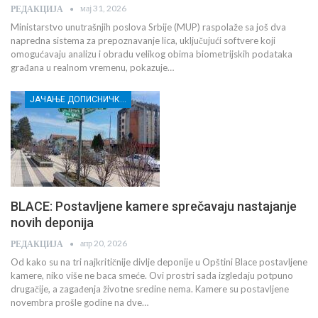
мај 31, 2026
РЕДАКЦИЈА
Ministarstvo unutrašnjih poslova Srbije (MUP) raspolaže sa još dva
napredna sistema za prepoznavanje lica, uključujući softvere koji
omogućavaju analizu i obradu velikog obima biometrijskih podataka
građana u realnom vremenu, pokazuje…
ЈАЧАЊЕ ДОПИСНИЧКЕ МРЕЖЕ НЕЗАВИСНИХ МЕДИЈА У РАСИНСКОМ ОКРУГУ
BLACE: Postavljene kamere sprečavaju nastajanje
novih deponija
апр 20, 2026
РЕДАКЦИЈА
Od kako su na tri najkritičnije divlje deponije u Opštini Blace postavljene
kamere, niko više ne baca smeće. Ovi prostri sada izgledaju potpuno
drugačije, a zagađenja životne sredine nema. Kamere su postavljene
novembra prošle godine na dve…