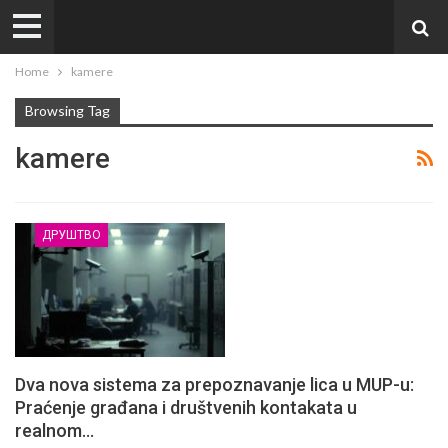
Home
kamere
Browsing Tag
kamere
ДРУШТВО
Dva nova sistema za prepoznavanje lica u MUP-u:
Praćenje građana i društvenih kontakata u
realnom…