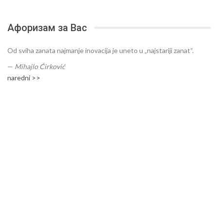
Афоризам за Вас
Od sviha zanata najmanje inovacija je uneto u „najstariji zanat“.
—
Mihajlo Ćirković
naredni >>