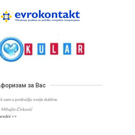
форизам за Вас
oš sam u podnožju svoje dubine.
—
Mihajlo Ćirković
aredni >>