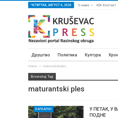
ЧЕТВРТАК, АВГУСТ 6, 2026
О нама
Контакт
Друштво
Политика
Култура
Хро
Home
maturantski ples
Browsing Tag
maturantski ples
У ПЕТАК, У
ВАРВАРИН
ПОДНЕ