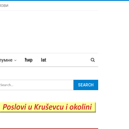
ЛОВИ
лумне
ћир
lat