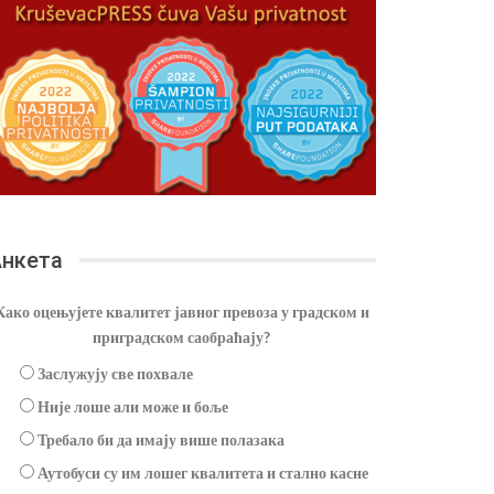
нкета
Како оцењујете квалитет јавног превоза у градском и
приградском саобраћају?
Заслужују све похвале
Није лоше али може и боље
Требало би да имају више полазака
Аутобуси су им лошег квалитета и стално касне