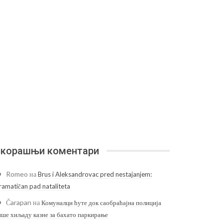
корашњи коментари
Romeo
на
Brus i Aleksandrovac pred nestajanjem:
ramatičan pad nataliteta
Čarapan
на
Комуналци ћуте док саобраћајна полиција
ише хиљаду казне за бахато паркирање