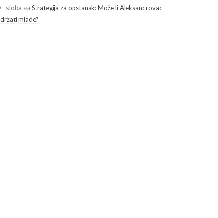
sloba
на
Strategija za opstanak: Može li Aleksandrovac
adržati mlade?