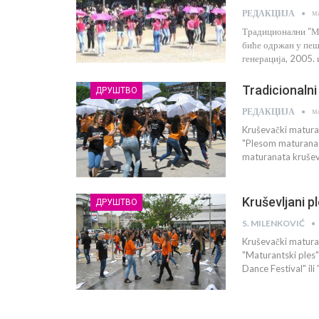
м
РЕДАКЦИЈА
Традиционални “М
биће одржан у пеша
генерација, 2005.
Tradicionaln
ДРУШТВО
м
РЕДАКЦИЈА
Kruševački maturan
"Plesom maturanata
maturanata kruševa
Kruševljani p
ДРУШТВО
S. MILENKOVIĆ
Kruševački maturant
"Maturantski ples"
Dance Festival" ili