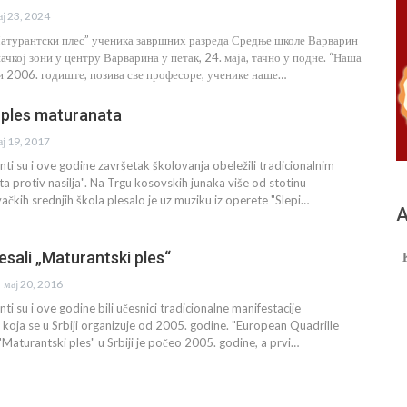
ај 23, 2024
атурантски плес” ученика завршних разреда Средње школе Варварин
чкој зони у центру Варварина у петак, 24. маја, тачно у подне. “Наша
 и 2006. годиште, позива све професоре, ученике наше…
i ples maturanata
ај 19, 2017
ti su i ove godine završetak školovanja obeležili tradicionalnim
 protiv nasilja". Na Trgu kosovskih junaka više od stotinu
čkih srednjih škola plesalo je uz muziku iz operete "Slepi…
А
lesali „Maturantski ples“
мај 20, 2016
i su i ove godine bili učesnici tradicionalne manifestacije
 koja se u Srbiji organizuje od 2005. godine. "European Quadrille
 "Maturantski ples" u Srbiji je počeo 2005. godine, a prvi…