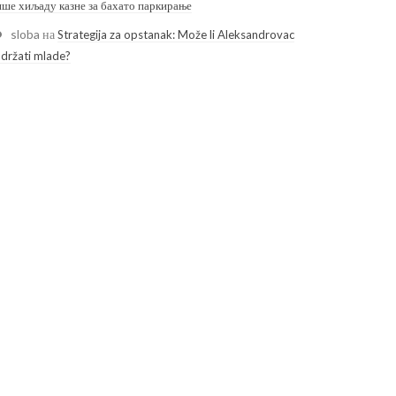
ише хиљаду казне за бахато паркирање
sloba
на
Strategija za opstanak: Može li Aleksandrovac
adržati mlade?