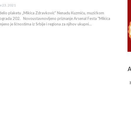
ун 23, 2021
odelio plaketu „Mikica Zdravković“ Nenadu Kuzmiću, muzičkom
ograda 202. Novoustavnovljeno priznanje Arsenal Festa "Mikica
jeno je ličnostima iz Srbije i regiona za njihov ukupni…
А