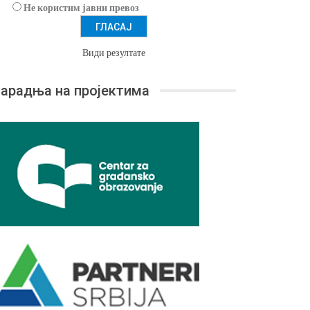
Не користим јавни превоз
Види резултате
арадња на пројектима