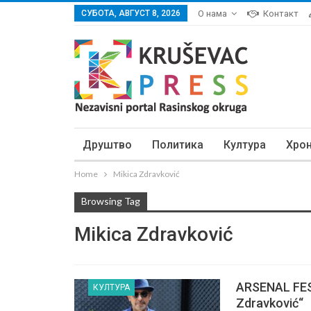
СУБОТА, АВГУСТ 8, 2026
О нама
Контакт
Друштво
Политика
Култура
Хро
Home
Mikica Zdravković
Browsing Tag
Mikica Zdravković
ARSENAL FEST
КУЛТУРА
Zdravković“