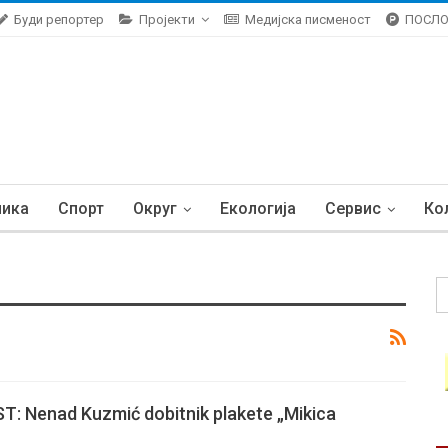
Буди репортер
Пројекти
Медијска писменост
ПОСЛ
ника
Спорт
Округ
Екологија
Сервис
Ко
: Nenad Kuzmić dobitnik plakete „Mikica