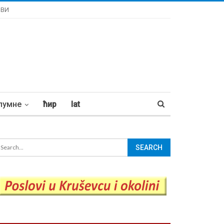
ОВИ
лумне
ћир
lat