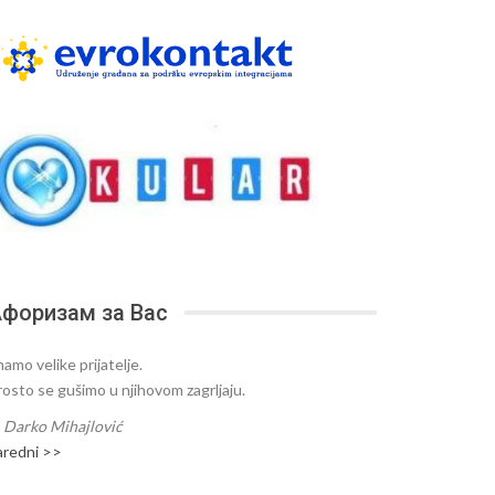
форизам за Вас
amo velike prijatelje.
rosto se gušimo u njihovom zagrljaju.
—
Darko Mihajlović
aredni >>