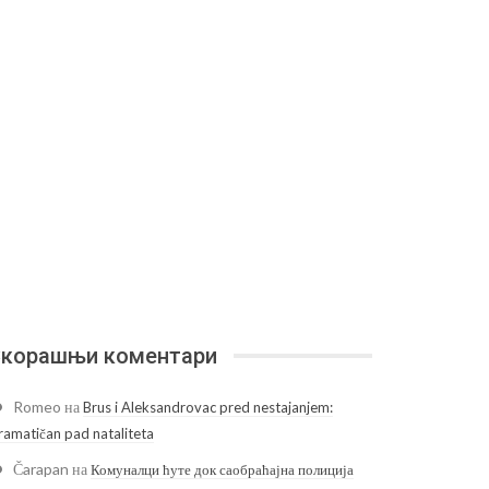
корашњи коментари
Romeo
на
Brus i Aleksandrovac pred nestajanjem:
ramatičan pad nataliteta
Čarapan
на
Комуналци ћуте док саобраћајна полиција