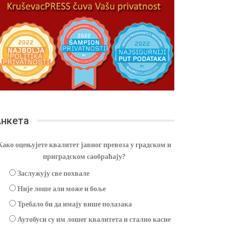
нкета
Како оцењујете квалитет јавног превоза у градском и
приградском саобраћају?
Заслужују све похвале
Није лоше али може и боље
Требало би да имају више полазака
Аутобуси су им лошег квалитета и стално касне