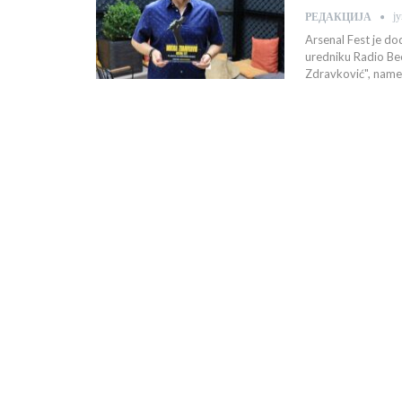
ј
РЕДАКЦИЈА
Arsenal Fest je d
uredniku Radio Be
Zdravković", namen