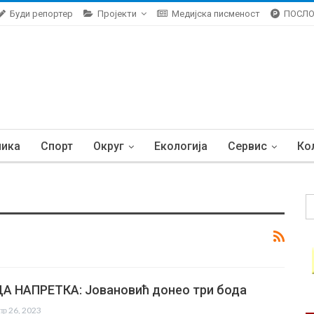
Буди репортер
Пројекти
Медијска писменост
ПОСЛ
ника
Спорт
Округ
Екологија
Сервис
Ко
А НАПРЕТКА: Јовановић донео три бода
пр 26, 2023