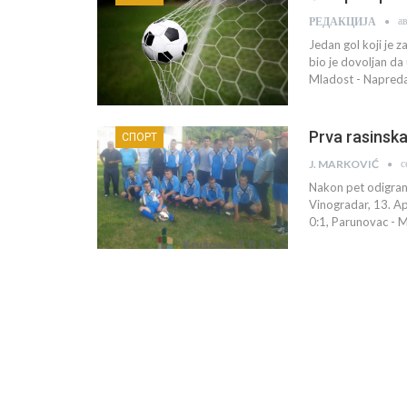
а
РЕДАКЦИЈА
Jedan gol koji je 
bio je dovoljan da
Mladost - Napredak
Prva rasinska
СПОРТ
с
J. MARKOVIĆ
Nakon pet odigrani
Vinogradar, 13. Apr
0:1, Parunovac - M