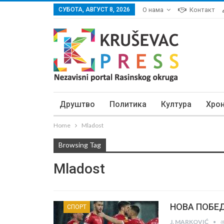
СУБОТА, АВГУСТ 8, 2026
О нама
Контакт
Друштво
Политика
Култура
Хро
Home
Mladost
Browsing Tag
Mladost
НОВА ПОБЕД
СПОРТ
а
J. MARKOVIĆ