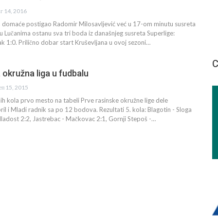
вг 14, 2016
za domaće postigao Radomir Milosavljević već u 17-om minutu susreta
 u Lučanima ostanu sva tri boda iz današnjeg susreta Superlige:
 1:0. Prilično dobar start Kruševljana u ovoj sezoni…
С
 okružna liga u fudbalu
еп 15, 2015
h kola prvo mesto na tabeli Prve rasinske okružne lige dele
il i Mladi radnik sa po 12 bodova. Rezultati 5. kola: Blagotin - Sloga
ladost 2:2, Jastrebac - Mačkovac 2:1, Gornji Stepoš -…