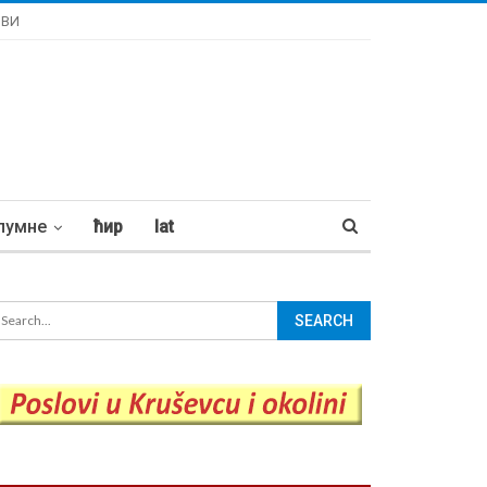
ОВИ
лумне
ћир
lat