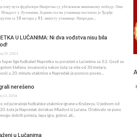
ци плеј-аута фудбалери Напретка су убележили минималну победу. Они
и Младост у Лучанима. Једини гол на утакмици постигао је Ђорђе
 шутем са 18 метара у 81. минуту утакмице. Напредак…
KA U LUČANIMA: Ni dva vođstva nisu bila
od!
ец 15, 2021
a Super lige fudbaleri Napretka su poraženi u Lučanima sa 3:2. Gosti su
i golom Stefana Jovanovića nakon šuta sa više od 30 metara.
А
anović u 20. minutu utakmice a Napredak je ponovo poveo…
grali nerešeno
ец 11, 2016
o od jučerašnje fudbalske utakmice igrane u Kruševcu. U jednom od
a 20. kola je Napredak dočekao Mladost iz Lučana. Očekivalo se puno
nogo dobrih poteza, lepa igra, golovi, ali…
aženi u Lučanima