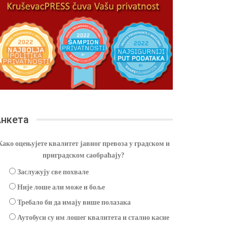
нкета
Како оцењујете квалитет јавног превоза у градском и
приградском саобраћају?
Заслужују све похвале
Није лоше али може и боље
Требало би да имају више полазака
Аутобуси су им лошег квалитета и стално касне