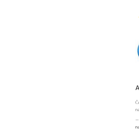
А
Č
na
n