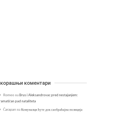
корашњи коментари
Romeo
на
Brus i Aleksandrovac pred nestajanjem:
ramatičan pad nataliteta
Čarapan
на
Комуналци ћуте док саобраћајна полиција