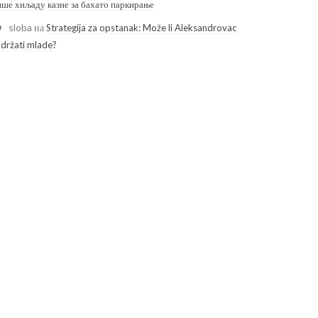
ише хиљаду казне за бахато паркирање
sloba
на
Strategija za opstanak: Može li Aleksandrovac
adržati mlade?