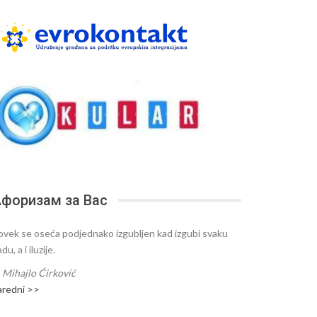
форизам за Вас
ovek se oseća podjednako izgubljen kad izgubi svaku
du, a i iluzije.
—
Mihajlo Ćirković
aredni >>