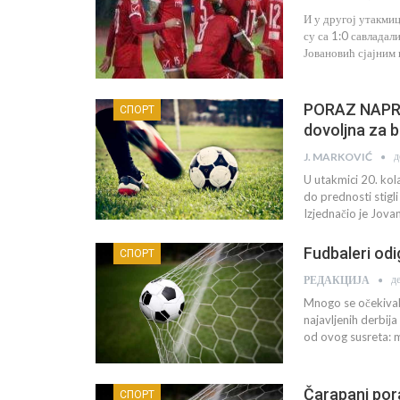
И у другој утакми
су са 1:0 савладал
Јовановић сјајним
PORAZ NAPRET
СПОРТ
dovoljna za b
д
J. MARKOVIĆ
U utakmici 20. kol
do prednosti stigl
Izjednačio je Jov
Fudbaleri odi
СПОРТ
д
РЕДАКЦИЈА
Mnogo se očekival
najavljenih derbij
od ovog susreta: m
Čarapani por
СПОРТ