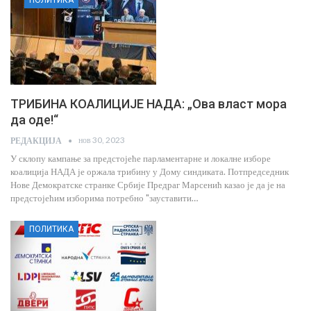
ТРИБИНА КОАЛИЦИЈЕ НАДА: „Ова власт мора
да оде!“
нов 30, 2023
РЕДАКЦИЈА
У склопу кампање за предстојеће парламентарне и локалне изборе
коалиција НАДА је оржала трибину у Дому синдиката. Потпредседник
Нове Демократске странке Србије Предраг Марсенић казао је да је на
предстојећим изборима потребно "зауставити…
ПОЛИТИКА