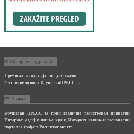
Сва права задржана
Преузимање садржаја није дозвољено
без писане дозволе КрушевацПРЕСС-а.
О нама
Крушевац ПРЕСС је први званично регистрован приватни
Интернет медиј у нашем крају, Интернет новине и регионални
портал за грађане Расинског округа.