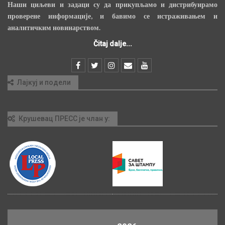
Наши циљеви и задаци су да прикупљамо и дистрибуирамо
проверене информације, и бавимо се истраживањем и
аналитичким новинарством.
Čitaj dalje...
Лајкуј и подели
Крушевац ПРЕСС је члан у: