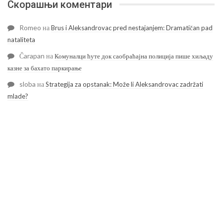
Скорашњи коментари
Romeo
на
Brus i Aleksandrovac pred nestajanjem: Dramatičan pad
nataliteta
Čarapan
на
Комуналци ћуте док саобраћајна полиција пише хиљаду
казне за бахато паркирање
sloba
на
Strategija za opstanak: Može li Aleksandrovac zadržati
mlade?