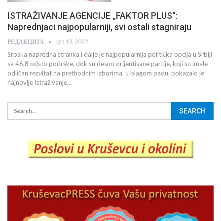
ISTRAŽIVANJE AGENCIJE „FAKTOR PLUS“:
Naprednjaci najpopularniji, svi ostali stagniraju
дец 13, 2022
РЕДАКЦИЈА
Srpska napredna stranka i dalje je najpopularnija politička opcija u Srbiji
sa 46,8 odsto podrške, dok su desno orijentisane partije, koji su imale
odličan rezultat na prethodnim izborima, u blagom padu, pokazalo je
najnovije istraživanje…