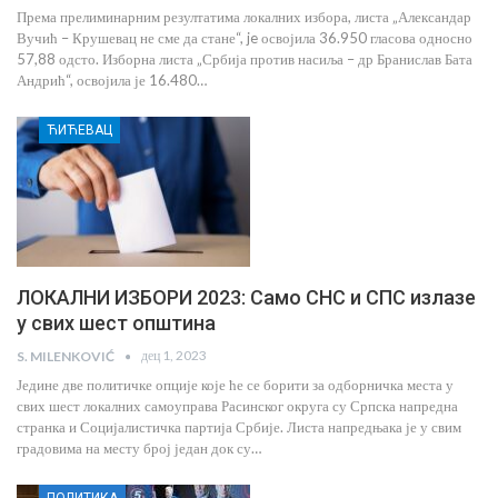
Према прелиминарним резултатима локалних избора, листа „Александар
Вучић – Крушевац не сме да стане“, je освојила 36.950 гласова односно
57,88 одсто. Изборна листа „Србија против насиља – др Бранислав Бата
Андрић“, освојила је 16.480…
ЋИЋЕВАЦ
ЛОКАЛНИ ИЗБОРИ 2023: Само СНС и СПС излазе
у свих шест општина
дец 1, 2023
S. MILENKOVIĆ
Једине две политичке опције које ће се борити за одборничка места у
свих шест локалних самоуправа Расинског округа су Српска напредна
странка и Социјалистичка партија Србије. Листа напредњака је у свим
градовима на месту број један док су…
ПОЛИТИКА