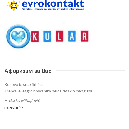
Афоризам за Вас
Kosovo je srce Srbije.
Trepča je jezgro novčanika belosvetskih mangupa.
—
Darko Mihajlović
naredni >>