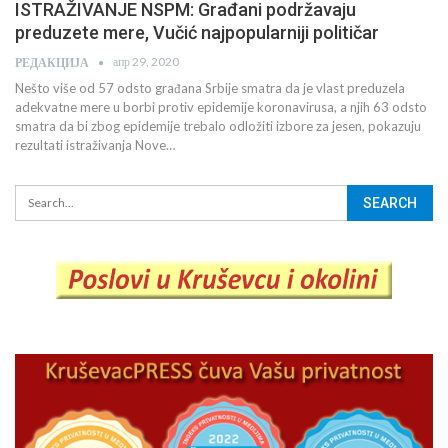
ISTRAŽIVANJE NSPM: Građani podržavaju
preduzete mere, Vučić najpopularniji političar
апр 29, 2020
РЕДАКЦИЈА
Nešto više od 57 odsto građana Srbije smatra da je vlast preduzela
adekvatne mere u borbi protiv epidemije koronavirusa, a njih 63 odsto
smatra da bi zbog epidemije trebalo odložiti izbore za jesen, pokazuju
rezultati istraživanja Nove…