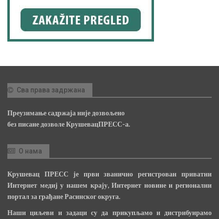
Сва права задржана
Преузимање садржаја није дозвољено
без писане дозволе КрушевацПРЕСС-а.
О нама
Крушевац ПРЕСС је први званично регистрован приватни
Интернет медиј у нашем крају, Интернет новине и регионални
портал за грађане Расинског округа.
Наши циљеви и задаци су да прикупљамо и дистрибуирамо