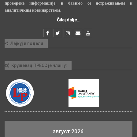
проверене информације, и бавимо се истраживањем и
аналитичким новинарством.
Čitaj dalje...
Лајкуј и подели
Крушевац ПРЕСС је члан у:
август 2026.