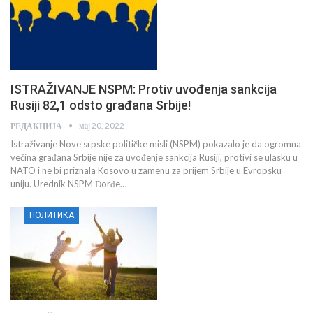
ISTRAŽIVANJE NSPM: Protiv uvođenja sankcija
Rusiji 82,1 odsto građana Srbije!
мај 20, 2022
РЕДАКЦИЈА
Istraživanje Nove srpske političke misli (NSPM) pokazalo je da ogromna
većina građana Srbije nije za uvođenje sankcija Rusiji, protivi se ulasku u
NATO i ne bi priznala Kosovo u zamenu za prijem Srbije u Evropsku
uniju. Urednik NSPM Đorđe…
ПОЛИТИКА