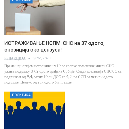
ИСТРАЖИВАЊЕ НСПМ: СНС на 37 одсто,
опозиција око цензуса!
јул 26, 2023
РЕДАКЦИЈА
Према најновијем истраживању Нове српске политичке мисли СНС
ужива подршку 37,2 одсто грађана Србије. Следи коалиција СПС/ЈС са
подршком од 9,4, затим Нови ДСС са 4,2, па ССП са четири одсто
подршке. Цензус од три одсто би прешле…
ПОЛИТИКА