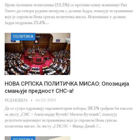
Преко половине испитаника (55,5%) се противи плану компаније Рио
Тинто да отвори рудник литијума у долини Јадра, показује истраживање
које је спровела Нова српска политичка мисао. Ископавање у долини
Јадра подржава 25,6% …
ПОЛИТИКА
НОВА СРПСКА ПОЛИТИЧКА МИСАО: Опозиција
смањује предност СНС-а!
окт 23, 2023
РЕДАКЦИЈА
Да се сутра одржавају парламентарни избори, 38.5% грађана би гласало
за листу „СНС – Александар Вучић/ Милош Вучевић“, показују
резултати најновијег истраживања које је спровела Нова српска
политичка мисао. За листу „СПС/ЈС – Ивица Дачић /…
ПОЛИТИКА