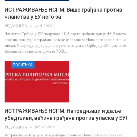
ИСТРАЖИВАЊЕ НСПМ: Више грађана против
чланства у ЕУ него за
јун 4, 2023
РЕДАКЦИЈА
Чланство Србије у ЕУ подржава 40,6 одсто грађана док је 45,9 одсто
против, показује истраживање које је спровела Нова српска политичка
мисао. У случају да је један од услова за улазак Србије у ЕУ признање
Косова као независне државе 78,8…
ПОЛИТИКА
ИСТРАЖИВАЊЕ НСПМ: Напредњаци и даље
убедљиви, већина грађана против уласка у ЕУ!
феб 17, 2023
РЕДАКЦИЈА
Истраживање које је током јануара спровела Нова српска политичка