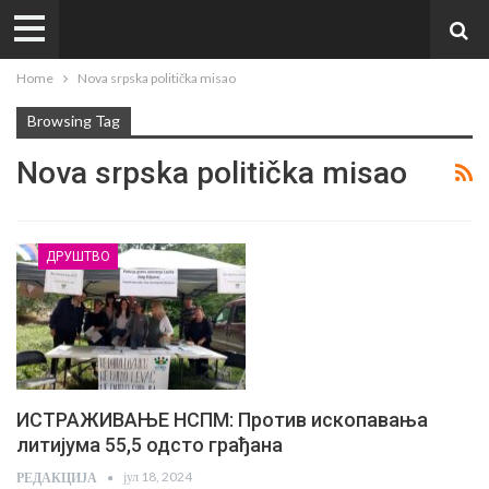
Home
Nova srpska politička misao
Browsing Tag
Nova srpska politička misao
ДРУШТВО
ИСТРАЖИВАЊЕ НСПМ: Против ископавања
литијума 55,5 одсто грађана
јул 18, 2024
РЕДАКЦИЈА