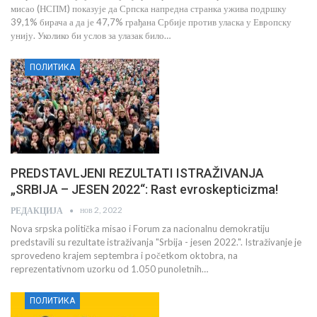
мисао (НСПМ) показује да Српска напредна странка ужива подршку
39,1% бирача а да је 47,7% грађана Србије против уласка у Европску
унију. Уколико би услов за улазак било…
ПОЛИТИКА
PREDSTAVLJENI REZULTATI ISTRAŽIVANJA
„SRBIJA – JESEN 2022“: Rast evroskepticizma!
нов 2, 2022
РЕДАКЦИЈА
Nova srpska politička misao i Forum za nacionalnu demokratiju
predstavili su rezultate istraživanja "Srbija - jesen 2022.". Istraživanje je
sprovedeno krajem septembra i početkom oktobra, na
reprezentativnom uzorku od 1.050 punoletnih…
ПОЛИТИКА