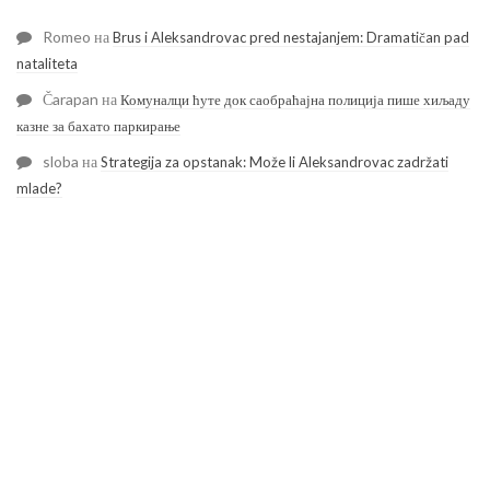
Romeo
на
Brus i Aleksandrovac pred nestajanjem: Dramatičan pad
nataliteta
Čarapan
на
Комуналци ћуте док саобраћајна полиција пише хиљаду
казне за бахато паркирање
sloba
на
Strategija za opstanak: Može li Aleksandrovac zadržati
mlade?