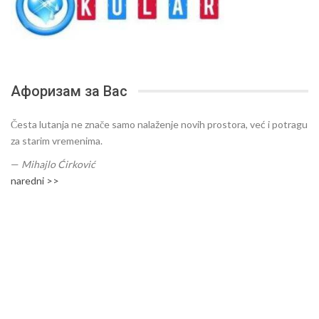
Афоризам за Вас
Česta lutanja ne znače samo nalaženje novih prostora, već i potragu
za starim vremenima.
—
Mihajlo Ćirković
naredni >>