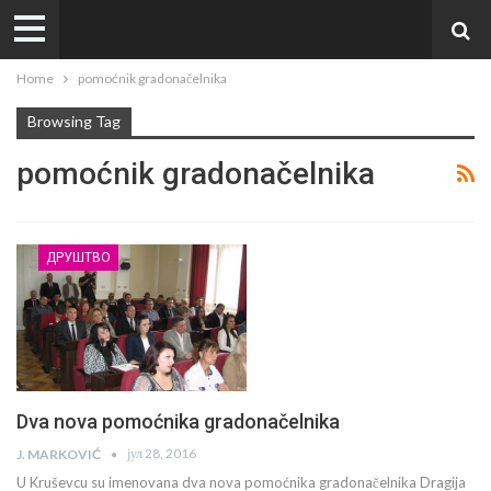
Home
pomoćnik gradonačelnika
Browsing Tag
pomoćnik gradonačelnika
ДРУШТВО
Dva nova pomoćnika gradonačelnika
јул 28, 2016
J. MARKOVIĆ
U Kruševcu su imenovana dva nova pomoćnika gradonačelnika Dragija