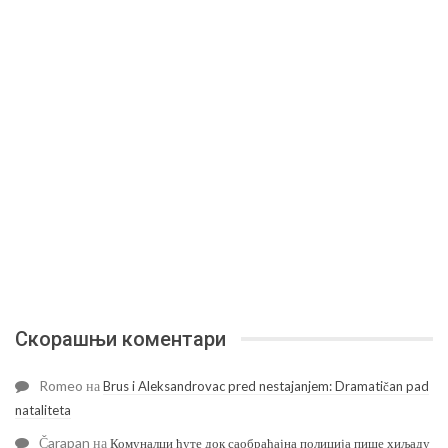
Скорашњи коментари
Romeo
на
Brus i Aleksandrovac pred nestajanjem: Dramatičan pad
nataliteta
Čarapan
на
Комуналци ћуте док саобраћајна полиција пише хиљаду