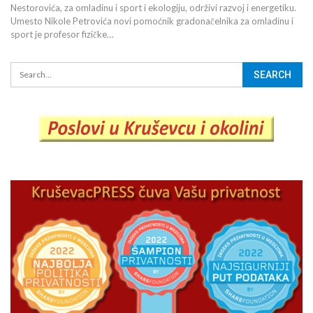
Nestorovića, za omladinu i sport i ekologiju, održivi razvoj i energetiku.
Umesto Nikole Petrovića novi pomoćnik gradonačelnika za omladinu i
sport je profesor fizičke…