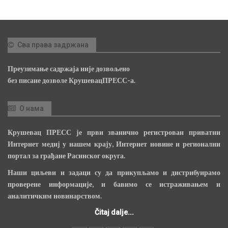
Сва права задржана
Преузимање садржаја није дозвољено
без писане дозволе КрушевацПРЕСС-а.
О нама
Крушевац ПРЕСС је први званично регистрован приватни
Интернет медиј у нашем крају, Интернет новине и регионални
портал за грађане Расинског округа.
Наши циљеви и задаци су да прикупљамо и дистрибуирамо
проверене информације, и бавимо се истраживањем и
аналитичким новинарством.
Čitaj dalje...