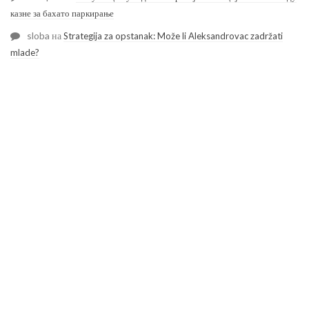
казне за бахато паркирање
sloba
на
Strategija za opstanak: Može li Aleksandrovac zadržati
mlade?