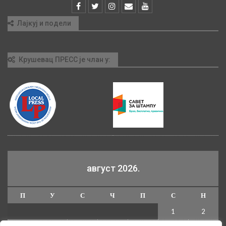
Лајкуј и подели
Крушевац ПРЕСС је члан у:
август 2026.
П
У
С
Ч
П
С
Н
1
2