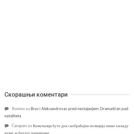
Скорашњи коментари
Romeo
на
Brus i Aleksandrovac pred nestajanjem: Dramatičan pad
nataliteta
Čarapan
на
Комуналци ћуте док саобраћајна полиција пише хиљаду
казне за бахато паркирање