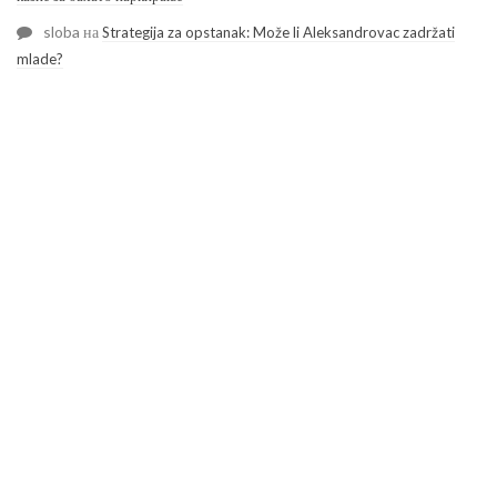
sloba
на
Strategija za opstanak: Može li Aleksandrovac zadržati
mlade?