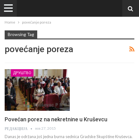
Home
povećanje poreza
Browsing Tag
povećanje poreza
ДРУШТВО
Povećan porez na nekretnine u Kruševcu
нов 27, 2015
РЕДАКЦИЈА
Danas je održana još jedna burna sednica Gradske Skupštine Kruševca.