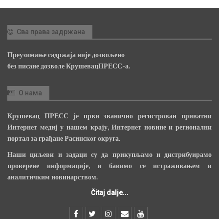
Сва права задржана
Преузимање садржаја није дозвољено
без писане дозволе КрушевацПРЕСС-а.
О нама
Крушевац ПРЕСС је први званично регистрован приватни
Интернет медиј у нашем крају, Интернет новине и регионални
портал за грађане Расинског округа.
Наши циљеви и задаци су да прикупљамо и дистрибуирамо
проверене информације, и бавимо се истраживањем и
аналитичким новинарством.
Čitaj dalje...