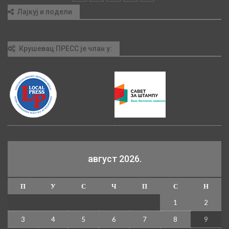
Лајкуј и подели
Крушевац ПРЕСС је члан у:
август 2026.
П
У
С
Ч
П
С
Н
1
2
3
4
5
6
7
8
9