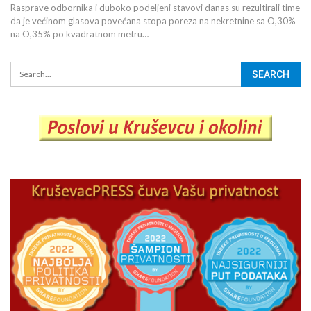
Rasprave odbornika i duboko podeljeni stavovi danas su rezultirali time
da je većinom glasova povećana stopa poreza na nekretnine sa O,30%
na O,35% po kvadratnom metru…