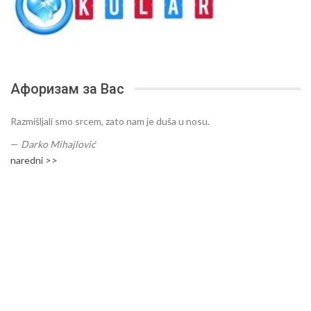
Афоризам за Вас
Razmišljali smo srcem, zato nam je duša u nosu.
—
Darko Mihajlović
naredni >>