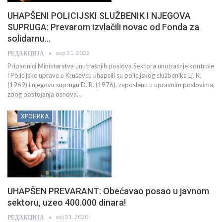
UHAPŠENI POLICIJSKI SLUŽBENIK I NJEGOVA
SUPRUGA: Prevarom izvlačili novac od Fonda za
solidarnu…
мар 31, 2022
РЕДАКЦИЈА
Pripadnici Ministarstva unutrašnjih poslova Sektora unutrašnje kontrole
i Policijske uprave u Kruševcu uhapsili su policijskog službenika Lj. R.
(1969) i njegovu suprugu D. R. (1976), zaposlenu u upravnim poslovima,
zbog postojanja osnova…
ХРОНИКА
UHAPŠEN PREVARANT: Obećavao posao u javnom
sektoru, uzeo 400.000 dinara!
мај 21, 2020
РЕДАКЦИЈА