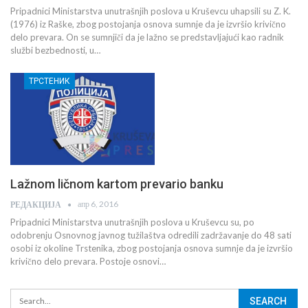
Pripadnici Ministarstva unutrašnjih poslova u Kruševcu uhapsili su Z. K.
(1976) iz Raške, zbog postojanja osnova sumnje da je izvršio krivično
delo prevara. On se sumnjiči da je lažno se predstavljajući kao radnik
službi bezbednosti, u…
ТРСТЕНИК
Lažnom ličnom kartom prevario banku
апр 6, 2016
РЕДАКЦИЈА
Pripadnici Ministarstva unutrašnjih poslova u Kruševcu su, po
odobrenju Osnovnog javnog tužilaštva odredili zadržavanje do 48 sati
osobi iz okoline Trstenika, zbog postojanja osnova sumnje da je izvršio
krivično delo prevara. Postoje osnovi…