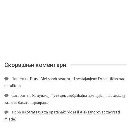
Скорашњи коментари
Romeo
на
Brus i Aleksandrovac pred nestajanjem: Dramatičan pad
nataliteta
Čarapan
на
Комуналци ћуте док саобраћајна полиција пише хиљаду
казне за бахато паркирање
sloba
на
Strategija za opstanak: Može li Aleksandrovac zadržati
mlade?