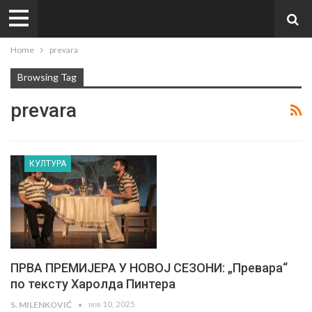
Home
prevara
Browsing Tag
prevara
КУЛТУРА
ПРВА ПРЕМИЈЕРА У НОВОЈ СЕЗОНИ: „Превара“
по тексту Харолда Пинтера
нов 10, 2025
S. MILENKOVIĆ