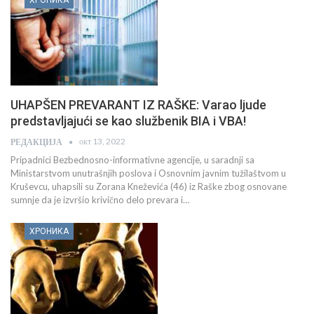
UHAPŠEN PREVARANT IZ RAŠKE: Varao ljude
predstavljajući se kao službenik BIA i VBA!
окт 13, 2022
РЕДАКЦИЈА
Pripadnici Bezbednosno-informativne agencije, u saradnji sa
Ministarstvom unutrašnjih poslova i Osnovnim javnim tužilaštvom u
Kruševcu, uhapsili su Zorana Kneževića (46) iz Raške zbog osnovane
sumnje da je izvršio krivično delo prevara i…
ХРОНИКА