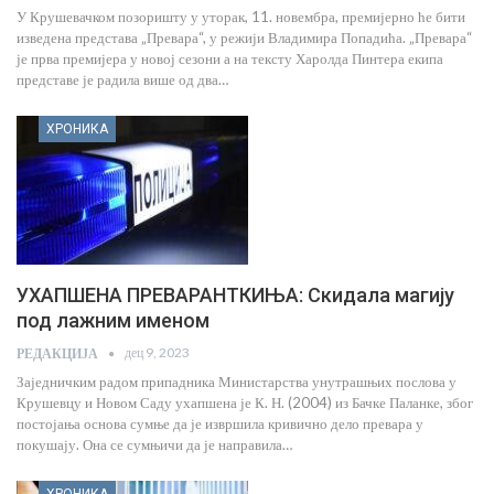
У Крушевачком позоришту у уторак, 11. новембра, премијерно ће бити
изведена представа „Превара“, у режији Владимира Попадића. „Превара“
је прва премијера у новој сезони а на тексту Харолда Пинтера екипа
представе је радила више од два…
ХРОНИКА
УХАПШЕНА ПРЕВАРАНТКИЊА: Скидала магију
под лажним именом
дец 9, 2023
РЕДАКЦИЈА
Заједничким радом припадника Министарства унутрашњих послова у
Крушевцу и Новом Саду ухапшена је К. Н. (2004) из Бачке Паланке, због
постојања основа сумње да је извршила кривично дело превара у
покушају. Она се сумњичи да је направила…
ХРОНИКА