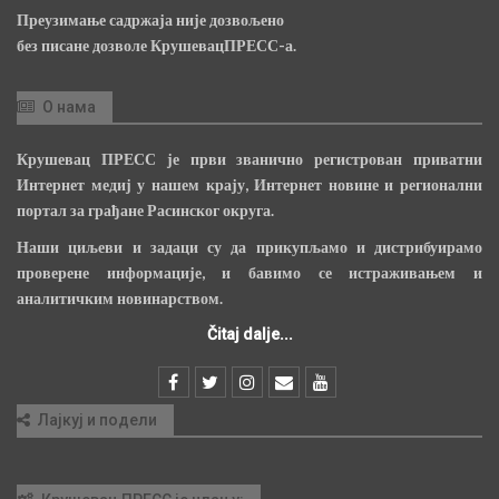
Преузимање садржаја није дозвољено
без писане дозволе КрушевацПРЕСС-а.
О нама
Крушевац ПРЕСС је први званично регистрован приватни
Интернет медиј у нашем крају, Интернет новине и регионални
портал за грађане Расинског округа.
Наши циљеви и задаци су да прикупљамо и дистрибуирамо
проверене информације, и бавимо се истраживањем и
аналитичким новинарством.
Čitaj dalje...
Лајкуј и подели