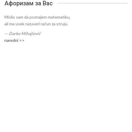
Афоризам за Вас
Mislio sam da poznajem matematiku,
ali me uvek razuveri račun za struju.
—
Darko Mihajlović
naredni >>