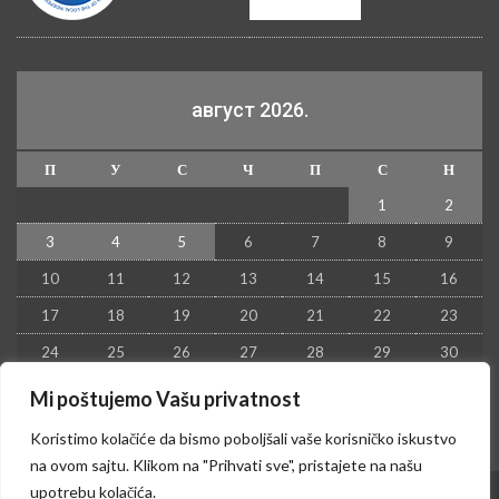
август 2026.
П
У
С
Ч
П
С
Н
1
2
3
4
5
6
7
8
9
10
11
12
13
14
15
16
17
18
19
20
21
22
23
24
25
26
27
28
29
30
31
Mi poštujemo Vašu privatnost
« јул
Koristimo kolačiće da bismo poboljšali vaše korisničko iskustvo
na ovom sajtu. Klikom na "Prihvati sve", pristajete na našu
upotrebu kolačića.