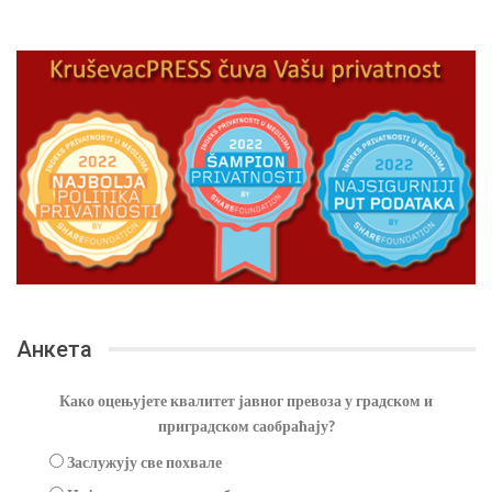
Анкета
Како оцењујете квалитет јавног превоза у градском и
приградском саобраћају?
Заслужују све похвале