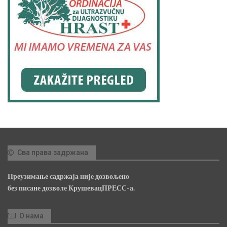
Сва права задржана
Преузимање садржаја није дозвољено
без писане дозволе КрушевацПРЕСС-а.
О нама