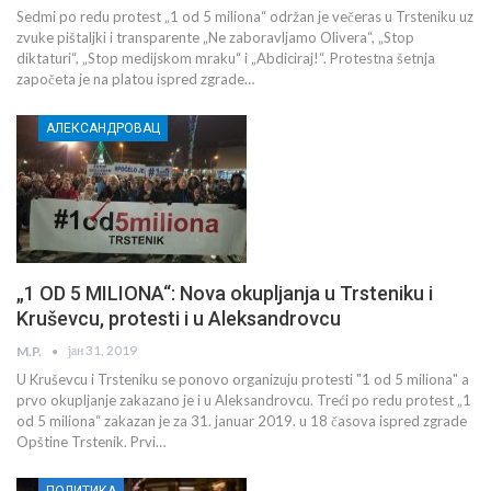
Sedmi po redu protest „1 od 5 miliona“ održan je večeras u Trsteniku uz
zvuke pištaljki i transparente „Ne zaboravljamo Olivera“, „Stop
diktaturi“, „Stop medijskom mraku“ i „Abdiciraj!“. Protestna šetnja
započeta je na platou ispred zgrade…
АЛЕКСАНДРОВАЦ
„1 OD 5 MILIONA“: Nova okupljanja u Trsteniku i
Kruševcu, protesti i u Aleksandrovcu
јан 31, 2019
M.P.
U Kruševcu i Trsteniku se ponovo organizuju protesti "1 od 5 miliona" a
prvo okupljanje zakazano je i u Aleksandrovcu. Treći po redu protest „1
od 5 miliona“ zakazan je za 31. januar 2019. u 18 časova ispred zgrade
Opštine Trstenik. Prvi…
ПОЛИТИКА