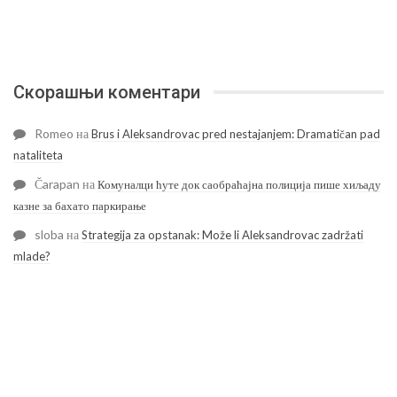
Скорашњи коментари
Romeo
на
Brus i Aleksandrovac pred nestajanjem: Dramatičan pad
nataliteta
Čarapan
на
Комуналци ћуте док саобраћајна полиција пише хиљаду
казне за бахато паркирање
sloba
на
Strategija za opstanak: Može li Aleksandrovac zadržati
mlade?