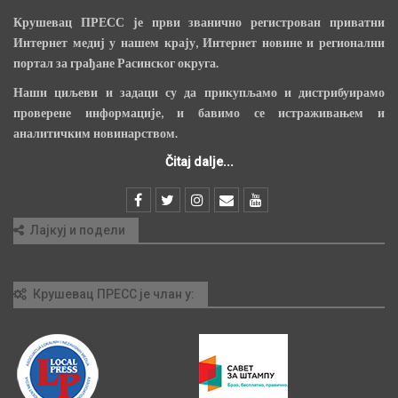
Крушевац ПРЕСС је први званично регистрован приватни
Интернет медиј у нашем крају, Интернет новине и регионални
портал за грађане Расинског округа.
Наши циљеви и задаци су да прикупљамо и дистрибуирамо
проверене информације, и бавимо се истраживањем и
аналитичким новинарством.
Čitaj dalje...
Лајкуј и подели
Крушевац ПРЕСС је члан у: