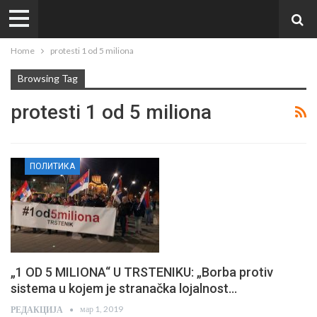
Home
protesti 1 od 5 miliona
Browsing Tag
protesti 1 od 5 miliona
ПОЛИТИКА
„1 OD 5 MILIONA“ U TRSTENIKU: „Borba protiv
sistema u kojem je stranačka lojalnost…
мар 1, 2019
РЕДАКЦИЈА