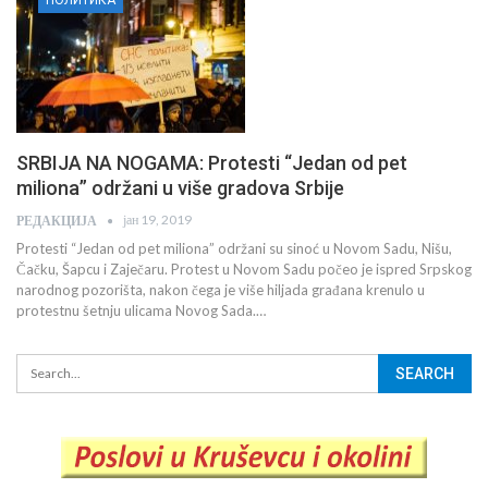
SRBIJA NA NOGAMA: Protesti “Jedan od pet
miliona” održani u više gradova Srbije
јан 19, 2019
РЕДАКЦИЈА
Protesti “Jedan od pet miliona” održani su sinoć u Novom Sadu, Nišu,
Čačku, Šapcu i Zaječaru. Protest u Novom Sadu počeo je ispred Srpskog
narodnog pozorišta, nakon čega je više hiljada građana krenulo u
protestnu šetnju ulicama Novog Sada.…