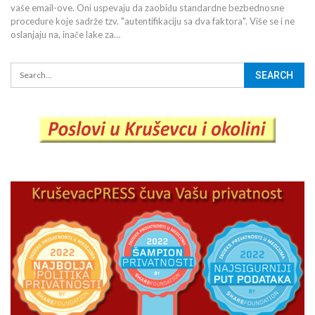
vaše email-ove. Oni uspevaju da zaobiđu standardne bezbednosne
procedure koje sadrže tzv. "autentifikaciju sa dva faktora". Više se i ne
oslanjaju na, inače lake za…