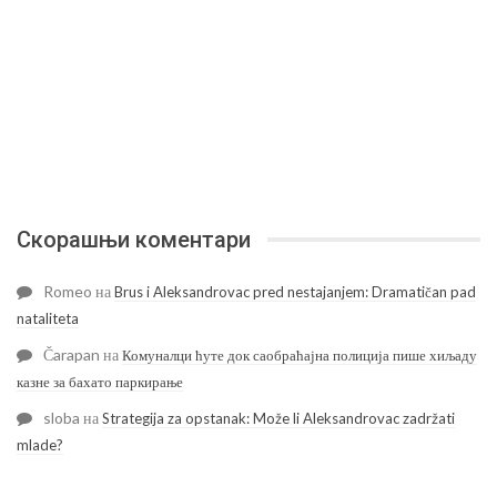
Скорашњи коментари
Romeo
на
Brus i Aleksandrovac pred nestajanjem: Dramatičan pad
nataliteta
Čarapan
на
Комуналци ћуте док саобраћајна полиција пише хиљаду
казне за бахато паркирање
sloba
на
Strategija za opstanak: Može li Aleksandrovac zadržati
mlade?