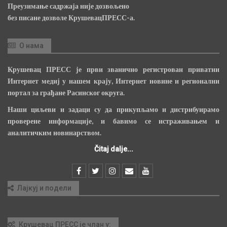
Преузимање садржаја није дозвољено
без писане дозволе КрушевацПРЕСС-а.
О нама
Крушевац ПРЕСС је први званично регистрован приватни
Интернет медиј у нашем крају, Интернет новине и регионални
портал за грађане Расинског округа.
Наши циљеви и задаци су да прикупљамо и дистрибуирамо
проверене информације, и бавимо се истраживањем и
аналитичким новинарством.
Čitaj dalje...
Лајкуј и подели
Крушевац ПРЕСС је члан у: