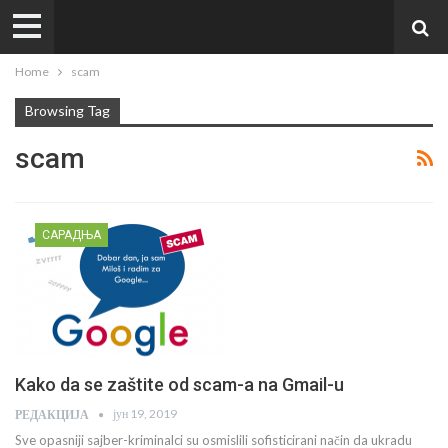
Home
scam
Browsing Tag
scam
САРАДЊА
Kako da se zaštite od scam-a na Gmail-u
јун 19, 2019
РЕДАКЦИЈА
Sve opasniji sajber-kriminalci su osmislili sofisticirani način da ukradu