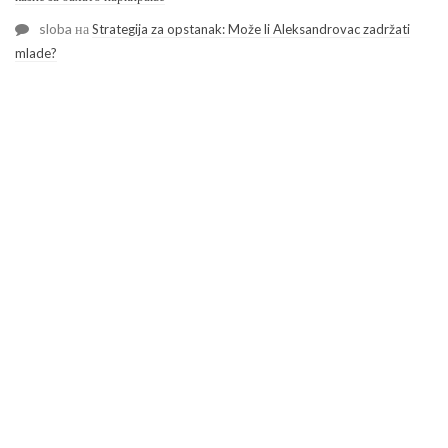
sloba
на
Strategija za opstanak: Može li Aleksandrovac zadržati
mlade?