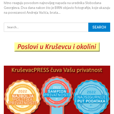
hitno reaguju povodom najnovijeg napada na urednika Slobodana
Georgieva. Dva dana nakon što je BIRN objavio fotografije, koje ukazuju
na povezanost Andreja Vučića, brata…