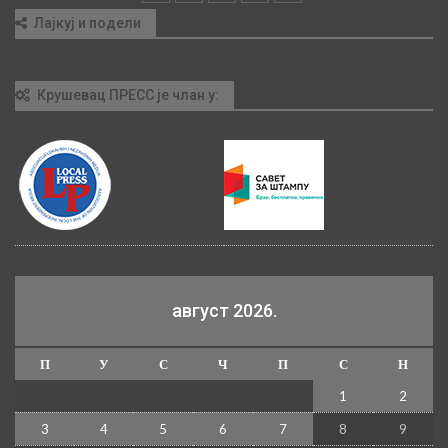
Лајкуј и подели
Крушевац ПРЕСС је члан у:
август 2026.
П
У
С
Ч
П
С
Н
1
2
3
4
5
6
7
8
9