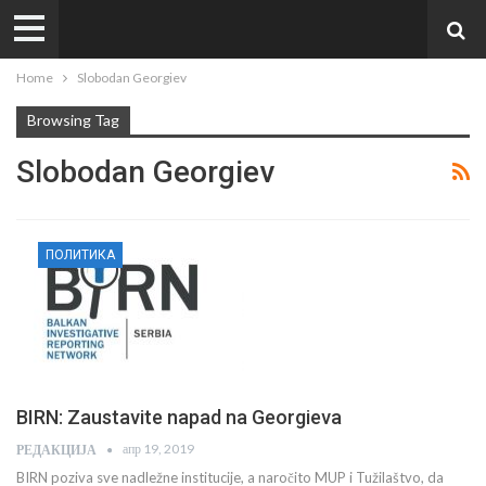
Home
Slobodan Georgiev
Browsing Tag
Slobodan Georgiev
ПОЛИТИКА
BIRN: Zaustavite napad na Georgieva
апр 19, 2019
РЕДАКЦИЈА
BIRN poziva sve nadležne institucije, a naročito MUP i Tužilaštvo, da