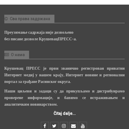
Сва права задржана
Преузимање садржаја није дозвољено
без писане дозволе КрушевацПРЕСС-а.
О нама
Крушевац ПРЕСС је први званично регистрован приватни
Интернет медиј у нашем крају, Интернет новине и регионални
портал за грађане Расинског округа.
Наши циљеви и задаци су да прикупљамо и дистрибуирамо
проверене информације, и бавимо се истраживањем и
аналитичким новинарством.
Čitaj dalje...