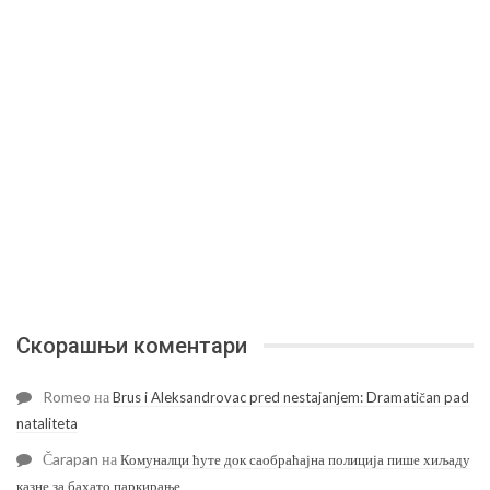
Скорашњи коментари
Romeo
на
Brus i Aleksandrovac pred nestajanjem: Dramatičan pad
nataliteta
Čarapan
на
Комуналци ћуте док саобраћајна полиција пише хиљаду
казне за бахато паркирање