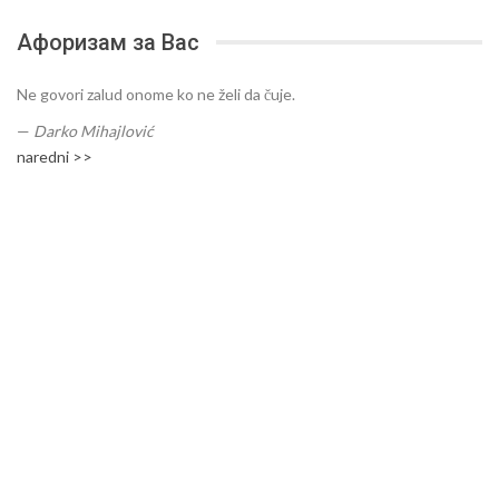
Афоризам за Вас
Ne govori zalud onome ko ne želi da čuje.
—
Darko Mihajlović
naredni >>