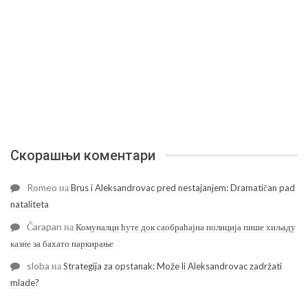
Скорашњи коментари
Romeo
на
Brus i Aleksandrovac pred nestajanjem: Dramatičan pad
nataliteta
Čarapan
на
Комуналци ћуте док саобраћајна полиција пише хиљаду
казне за бахато паркирање
sloba
на
Strategija za opstanak: Može li Aleksandrovac zadržati
mlade?