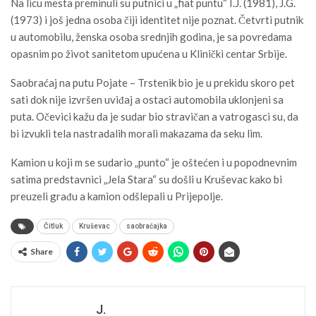
Na licu mesta preminuli su putnici u „fiat puntu“ I.J. (1981), J.G.
(1973) i još jedna osoba čiji identitet nije poznat. Četvrti putnik
u automobilu, ženska osoba srednjih godina, je sa povredama
opasnim po život sanitetom upućena u Klinički centar Srbije.
Saobraćaj na putu Pojate – Trstenik bio je u prekidu skoro pet
sati dok nije izvršen uviđaj a ostaci automobila uklonjeni sa
puta. Očevici kažu da je sudar bio stravičan a vatrogasci su, da
bi izvukli tela nastradalih morali makazama da seku lim.
Kamion u koji m se sudario „punto“ je oštećen i u popodnevnim
satima predstavnici „Jela Stara“ su došli u Kruševac kako bi
preuzeli građu a kamion odšlepali u Prijepolje.
Čitluk
Kruševac
saobraćajka
Share
J.