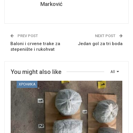
Marković
PREV POST
NEXT POST
Baloni i crvene trake za
Jedan gol za tri boda
stepenište i rukohvat
You might also like
All
ХРОНИКА