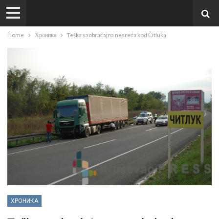
Home
Хроника
Teška saobraćajna nesreća kod Čitluka
ХРОНИКА