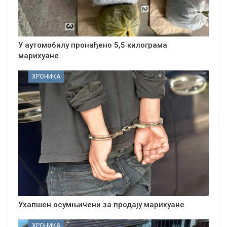
У аутомобилу пронађено 5,5 килограма
марихуане
ХРОНИКА
Ухапшен осумњичени за продају марихуане
ХРОНИКА