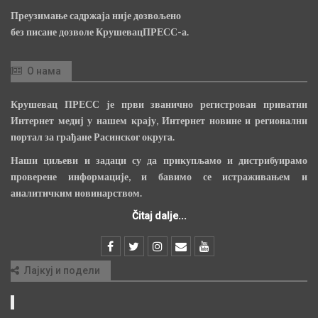
Преузимање садржаја није дозвољено
без писане дозволе КрушевацПРЕСС-а.
О нама
Крушевац ПРЕСС је први званично регистрован приватни
Интернет медиј у нашем крају, Интернет новине и регионални
портал за грађане Расинског округа.
Наши циљеви и задаци су да прикупљамо и дистрибуирамо
проверене информације, и бавимо се истраживањем и
аналитичким новинарством.
Čitaj dalje...
Лајкуј и подели