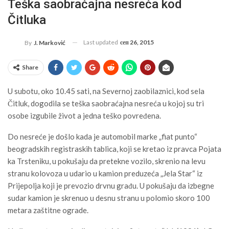
Teška saobraćajna nesreća kod
Čitluka
Last updated
сеп 26, 2015
By
J. Marković
Share
U subotu, oko 10.45 sati, na Severnoj zaobilaznici, kod sela
Čitluk, dogodila se teška saobraćajna nesreća u kojoj su tri
osobe izgubile život a jedna teško povređena.
Do nesreće je došlo kada je automobil marke „fiat punto“
beogradskih registraskih tablica, koji se kretao iz pravca Pojata
ka Trsteniku, u pokušaju da pretekne vozilo, skrenio na levu
stranu kolovoza u udario u kamion preduzeća „Jela Star“ iz
Prijepolja koji je prevozio drvnu građu. U pokušaju da izbegne
sudar kamion je skrenuo u desnu stranu u polomio skoro 100
metara zaštitne ograde.