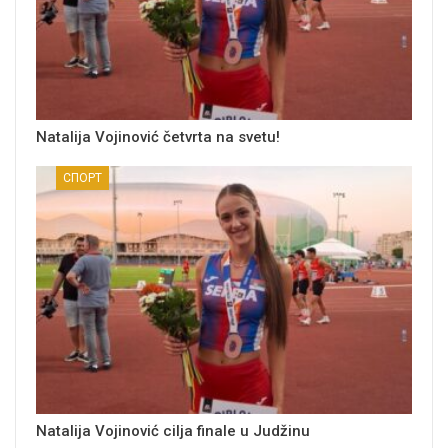
Natalija Vojinović četvrta na svetu!
СПОРТ
Natalija Vojinović cilja finale u Judžinu