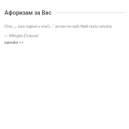
Афоризам за Вас
Ono, „…kao rogovi u vreći…“ za nas ne važi. Naši rastu unutra.
—
Mihajlo Ćirković
naredni >>