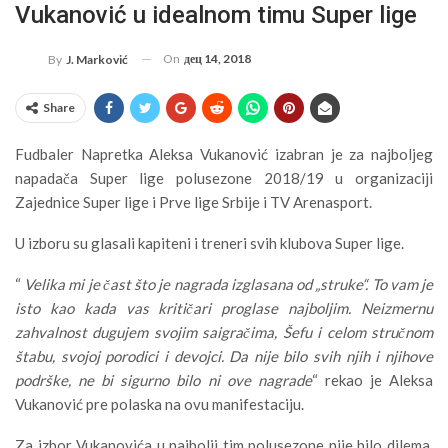
Vukanović u idealnom timu Super lige
On
дец 14, 2018
By
J. Marković
Share
Fudbaler Napretka Aleksa Vukanović izabran je za najboljeg
napadača Super lige polusezone 2018/19 u organizaciji
Zajednice Super lige i Prve lige Srbije i TV Arenasport.
U izboru su glasali kapiteni i treneri svih klubova Super lige.
“
Velika mi je čast što je nagrada izglasana od „struke“. To vam je
isto kao kada vas kritičari proglase najboljim. Neizmernu
zahvalnost dugujem svojim saigračima, Šefu i celom stručnom
štabu, svojoj porodici i devojci. Da nije bilo svih njih i njihove
podrške, ne bi sigurno bilo ni ove nagrade
“ rekao je Aleksa
Vukanović pre polaska na ovu manifestaciju.
Za izbor Vukanovića u najbolji tim polusezone nije bilo dilema.