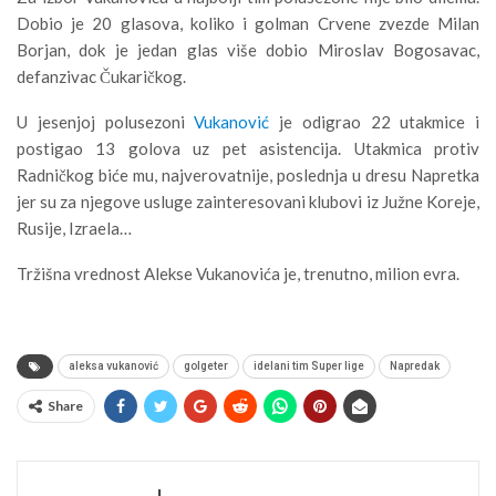
Dobio je 20 glasova, koliko i golman Crvene zvezde Milan
Borjan, dok je jedan glas više dobio Miroslav Bogosavac,
defanzivac Čukaričkog.
U jesenjoj polusezoni
Vukanović
je odigrao 22 utakmice i
postigao 13 golova uz pet asistencija. Utakmica protiv
Radničkog biće mu, najverovatnije, poslednja u dresu Napretka
jer su za njegove usluge zainteresovani klubovi iz Južne Koreje,
Rusije, Izraela…
Tržišna vrednost Alekse Vukanovića je, trenutno, milion evra.
aleksa vukanović
golgeter
idelani tim Super lige
Napredak
Share