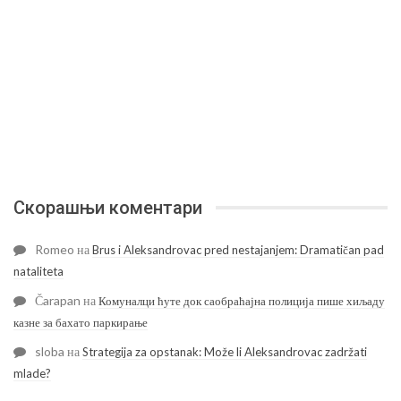
Скорашњи коментари
Romeo
на
Brus i Aleksandrovac pred nestajanjem: Dramatičan pad
nataliteta
Čarapan
на
Комуналци ћуте док саобраћајна полиција пише хиљаду
казне за бахато паркирање
sloba
на
Strategija za opstanak: Može li Aleksandrovac zadržati
mlade?