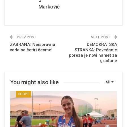
J.
Marković
PREV POST
NEXT POST
ZABRANA: Neispravna
DEMOKRATSKA
voda sa četiri česme!
STRANKA: Povećanje
poreza je novi namet za
građane
You might also like
All
СПОРТ