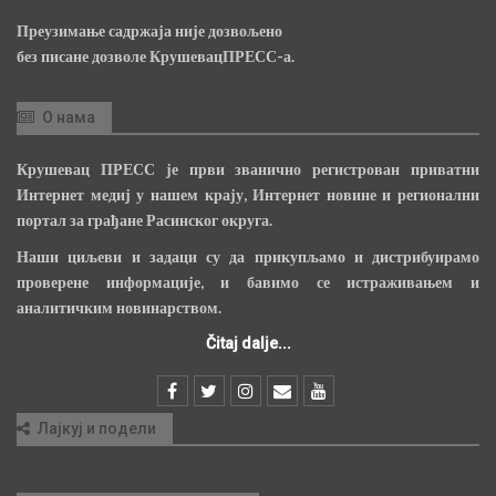
Преузимање садржаја није дозвољено
без писане дозволе КрушевацПРЕСС-а.
О нама
Крушевац ПРЕСС је први званично регистрован приватни
Интернет медиј у нашем крају, Интернет новине и регионални
портал за грађане Расинског округа.
Наши циљеви и задаци су да прикупљамо и дистрибуирамо
проверене информације, и бавимо се истраживањем и
аналитичким новинарством.
Čitaj dalje...
Лајкуј и подели