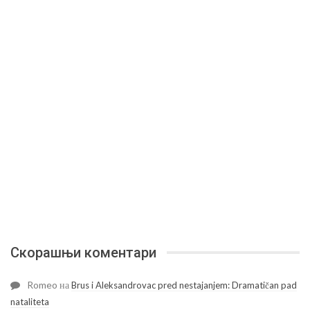
Скорашњи коментари
Romeo
на
Brus i Aleksandrovac pred nestajanjem: Dramatičan pad
nataliteta