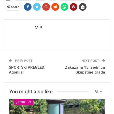
Share
M.P.
PREV POST
NEXT POST
SPORTSKI PREGLED:
Zakazana 15. sednica
Agonija!
Skupštine grada
You might also like
All
ДРУШТВО