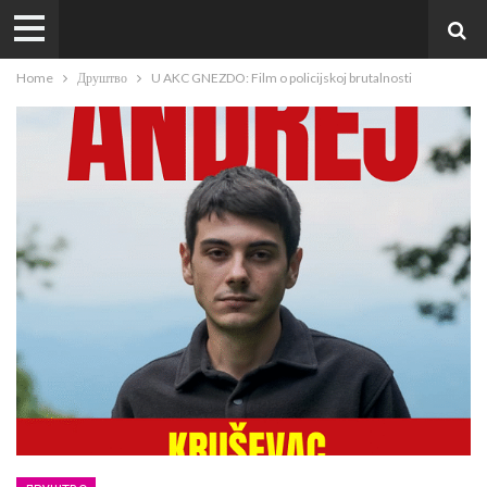
Home
Друштво
U AKC GNEZDO: Film o policijskoj brutalnosti