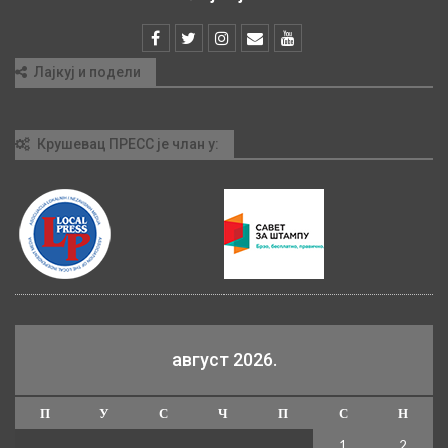
Лајкуј и подели
Крушевац ПРЕСС је члан у:
август 2026.
П
У
С
Ч
П
С
Н
1
2