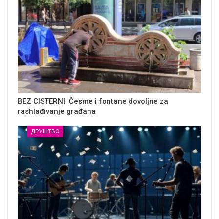
BEZ CISTERNI: Česme i fontane dovoljne za
rashlađivanje građana
ДРУШТВО