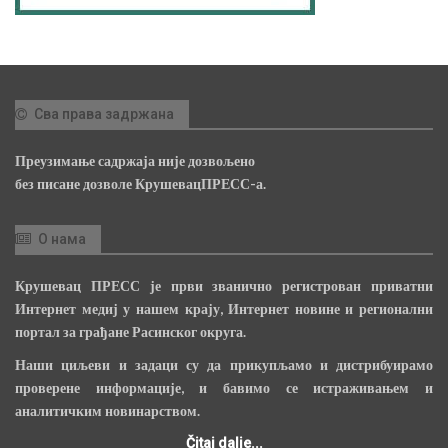
Сва права задржана
Преузимање садржаја није дозвољено
без писане дозволе КрушевацПРЕСС-а.
О нама
Крушевац ПРЕСС је први званично регистрован приватни
Интернет медиј у нашем крају, Интернет новине и регионални
портал за грађане Расинског округа.
Наши циљеви и задаци су да прикупљамо и дистрибуирамо
проверене информације, и бавимо се истраживањем и
аналитичким новинарством.
Čitaj dalje...