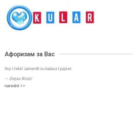
Афоризам за Вас
Srp i čekić zamenili su kalauz i pajser.
—
Dejan Ristić
naredni >>