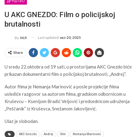
ДРУШТВО
U AKC GNEZDO: Film o policijskoj
brutalnosti
Last updated
окт 20, 2025
By
M.P.
Share
U sredu 22.oktobra od 19 sati, u prostorijama AKC Gnezdo biće
prikazan dokumentarni film o policijskoj brutalnosti, „Andrej“.
Autor filma je Nemanja Marinović a posle projekcije filma
uslediće razgovor sa autorom filma, gradskom odbornicom u
Kruševcu – Ksenijom Bradić Veljović i predsednicom udruženja
„Peščanik“ iz Kruševca, Snežanom Jakovljević.
Ulaz je slobodan.
AKC Gnezdo
Andrej
film
Nemanja Marinović