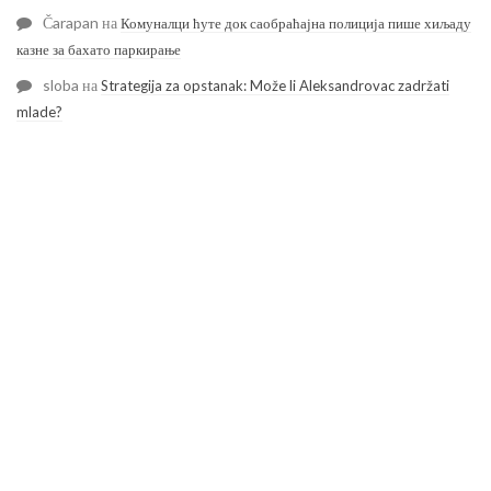
Čarapan
на
Комуналци ћуте док саобраћајна полиција пише хиљаду
казне за бахато паркирање
sloba
на
Strategija za opstanak: Može li Aleksandrovac zadržati
mlade?