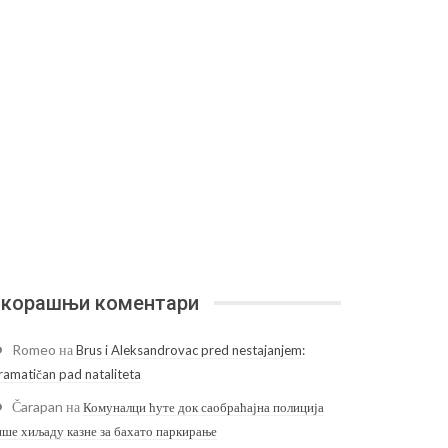
корашњи коментари
Romeo
на
Brus i Aleksandrovac pred nestajanjem:
ramatičan pad nataliteta
Čarapan
на
Комуналци ћуте док саобраћајна полиција
ише хиљаду казне за бахато паркирање