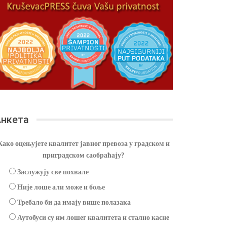
нкета
Како оцењујете квалитет јавног превоза у градском и
приградском саобраћају?
Заслужују све похвале
Није лоше али може и боље
Требало би да имају више полазака
Аутобуси су им лошег квалитета и стално касне