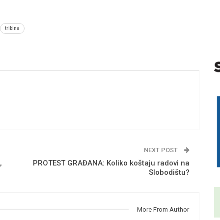
tribina
NEXT POST
,
PROTEST GRAĐANA: Koliko koštaju radovi na
Slobodištu?
More From Author