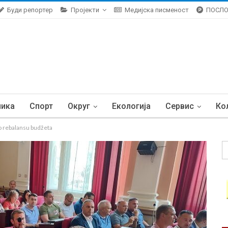
Буди репортер
Пројекти
Медијска писменост
ПОСЛ
ника
Спорт
Округ
Екологија
Сервис
Ко
o rebalansu budžeta