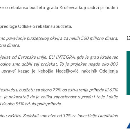
ke o rebalansu budžeta grada Kruševca koji sadrži prihode i
a predloge Odluke o rebalansu budžeta.
С
o povećanje budžetskog okvira za nekih 560 miliona dinara.
ona dinara.
projekat od Evropske unije, EU INTEGRA, gde je grad Kruševac
odine smo dobili taj projekat. To je projekat negde oko 800
 uprave
”, kazao je Nebojša Nedeljković, načelnik Odeljenja
učestvuju u budžetu sa skoro 79% od ostvarenja prihoda ili 67%
je pokazatelj da je velika zaposlenost u gradu i to je i dalje
ili da oko 55% od ukupnih prihoda.
lnu zaštitu. Zadržali smo nivo od 32% za investicije i kapitalno