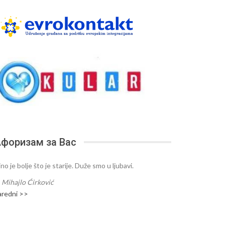
форизам за Вас
no je bolje što je starije. Duže smo u ljubavi.
—
Mihajlo Ćirković
aredni >>