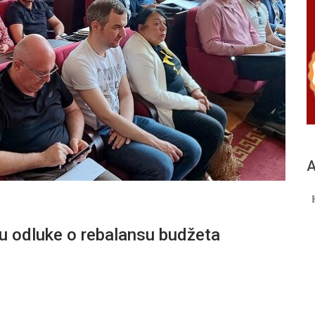
А
gu odluke o rebalansu budžeta