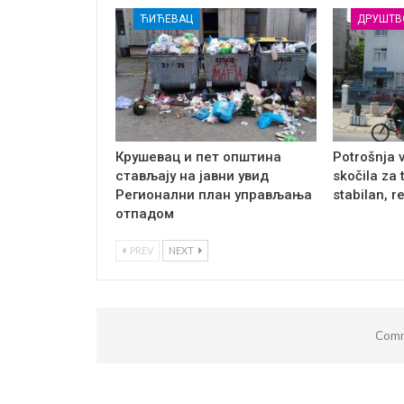
ЋИЋЕВАЦ
ДРУШТВ
Крушевац и пет општина
Potrošnja 
стављају на јавни увид
skočila za 
Регионални план управљања
stabilan, r
отпадом
PREV
NEXT
Comm