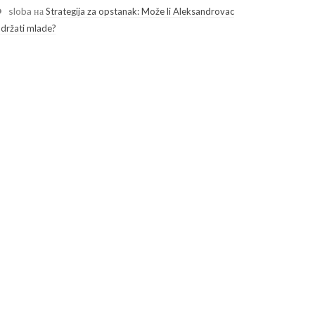
sloba
на
Strategija za opstanak: Može li Aleksandrovac
adržati mlade?