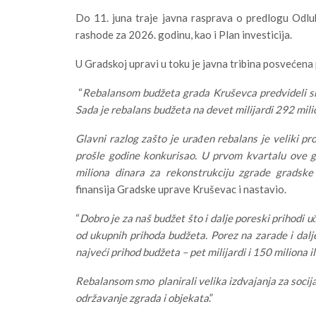
Do 11. juna traje javna rasprava o predlogu Odlu
rashode za 2026. godinu, kao i Plan investicija.
U Gradskoj upravi u toku je javna tribina posvećen
“
Rebalansom budžeta grada Kruševca predvideli sm
Sada je rebalans budžeta na devet milijardi 292 mili
Glavni razlog zašto je urađen rebalans je veliki 
prošle godine konkurisao. U prvom kvartalu ove g
miliona dinara za rekonstrukciju zgrade gradske
finansija Gradske uprave Kruševac i nastavio.
“
Dobro je za naš budžet što i dalje poreski prihodi 
od ukupnih prihoda budžeta. Porez na zarade i dalje 
najveći prihod budžeta – pet milijardi i 150 miliona 
Rebalansom smo planirali velika izdvajanja za socija
održavanje zgrada i objekata
.”