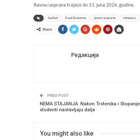
Ravna rasprava trajaće do 11. juna 2026. godine.
budžet
Grad Kruševac
javna rasprava
rebalans
Share
Редакција
PREV POST
NEMA STAJANJA: Nakon Trstenika i Stopanje
studenti nastavljaju dalje
You might also like