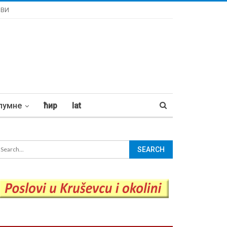
ОВИ
лумне
ћир
lat