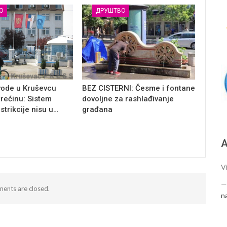
О
ДРУШТВО
vode u Kruševcu
BEZ CISTERNI: Česme i fontane
trećinu: Sistem
dovoljne za rashlađivanje
estrikcije nisu u…
građana
А
Vi
ents are closed.
n