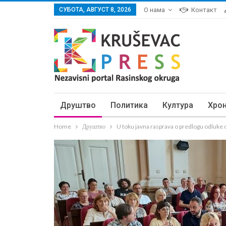
СУБОТА, АВГУСТ 8, 2026
О нама
Контакт
Друштво
Политика
Култура
Хро
Home
Друштво
U toku javna rasprava o predlogu odluke 