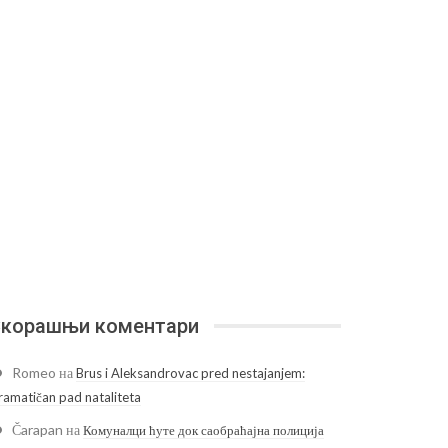
корашњи коментари
Romeo
на
Brus i Aleksandrovac pred nestajanjem:
ramatičan pad nataliteta
Čarapan
на
Комуналци ћуте док саобраћајна полиција