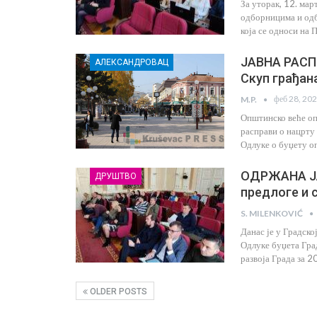
За уторак, 12. мар
одборницима и одбо
која се односи на
ЈАВНА РАСП
АЛЕКСАНДРОВАЦ
Скуп грађана
феб 28, 20
M.P.
Општинско веће оп
расправи о нацрту 
Одлуке о буџету о
ОДРЖАНА ЈА
ДРУШТВО
предлоге и 
S. MILENKOVIĆ
Данас је у Градско
Одлуке буџета Гра
развоја Града за 2
OLDER POSTS