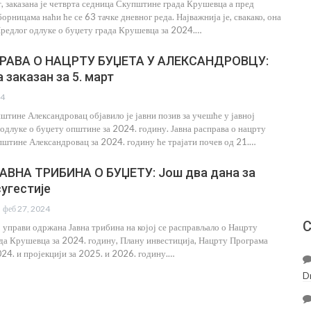
т, заказана је четврта седница Скупштине града Крушевца а пред
рницама наћи ће се 63 тачке дневног реда. Најважнија је, свакако, она
 Предлог одлуке о буџету града Крушевца за 2024.…
РАВА О НАЦРТУ БУЏЕТА У АЛЕКСАНДРОВЦУ:
 заказан за 5. март
24
штине Александровац објавило је јавни позив за учешће у јавној
одлуке о буџету општине за 2024. годину. Јавна расправа о нацрту
пштине Александровац за 2024. годину ће трајати почев од 21.…
ВНА ТРИБИНА О БУЏЕТУ: Још два дана за
сугестије
феб 27, 2024
С
ј управи одржана Јавна трибина на којој се расправљало о Нацрту
да Крушевца за 2024. годину, Плану инвестиција, Нацрту Програма
024. и пројекцији за 2025. и 2026. годину.…
D