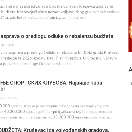
pila se danas ispred zgrade gradske uprave u Kruševcu uoči javne
u budžeta, izražavajući oštro nezadovoljstvo zbog građevinskih radova
išta, gde lokalne vlasti planiraju izgradnju stalne…
 rasprava o predlogu odluke o rebalansu budžeta
ун 8, 2026
 javna rasprava o predlogu Odluke o rebalansu budžeta grada Kruševca
 i rashode za 2026. godinu, kao i Plan investicija. U Gradskoj upravi u
bina posvećena predloge Odluke o rebalansu…
А
Е СПОРТСКИХ КЛУБОВА: Највише пара
а!
ан 27, 2026
.000 динара, колико је ове године опредељено за спорт у буџету
ак 48.300.000 динара добиће три фудбалска клуба и градски савез.
ове године за спорт издвојити 115.000.000 милиона динара што…
UDŽETA: Kruševac iza vojvođanskih gradova,