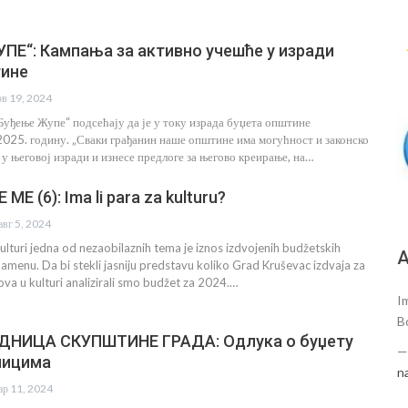
Е“: Кампања за активно учешће у изради
тине
ов 19, 2024
Буђење Жупе“ подсећају да је у току израда буџета општине
2025. годину. „Сваки грађанин наше општине има могућност и законско
 у његовој изради и изнесе предлоге за његово креирање, на…
ME (6): Ima li para za kulturu?
авг 5, 2024
ulturi jedna od nezaobilaznih tema je iznos izdvojenih budžetskih
А
amenu. Da bi stekli jasniju predstavu koliko Grad Kruševac izdvaja za
ova u kulturi analizirali smo budžet za 2024.…
I
B
ДНИЦА СКУПШТИНЕ ГРАДА: Одлука о буџету
ницима
n
ар 11, 2024