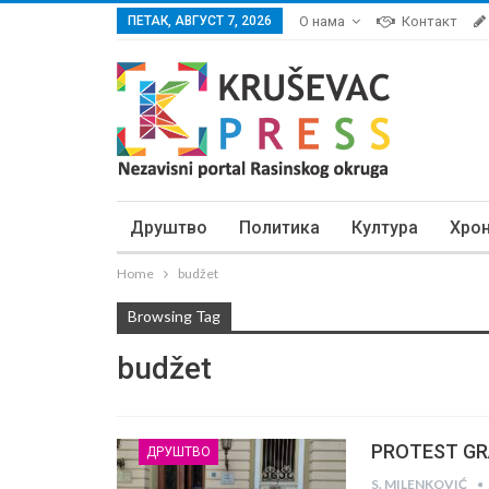
ПЕТАК, АВГУСТ 7, 2026
О нама
Контакт
Друштво
Политика
Култура
Хро
Home
budžet
Browsing Tag
budžet
PROTEST GRAĐ
ДРУШТВО
S. MILENKOVIĆ