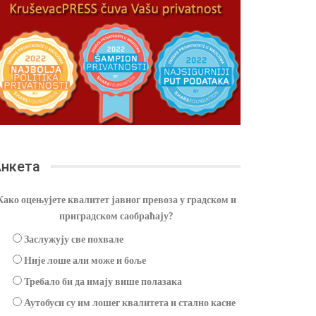
нкета
Како оцењујете квалитет јавног превоза у градском и
приградском саобраћају?
Заслужују све похвале
Није лоше али може и боље
Требало би да имају више полазака
Аутобуси су им лошег квалитета и стално касне