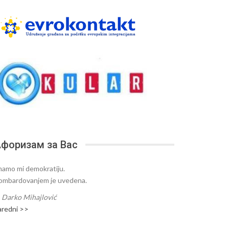
форизам за Вас
mamo mi demokratiju.
ombardovanjem je uvedena.
—
Darko Mihajlović
aredni >>