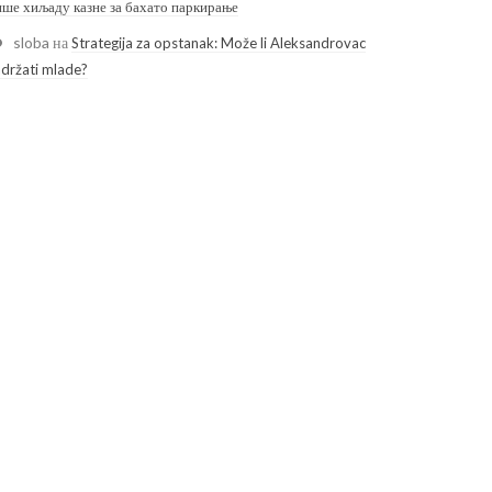
ише хиљаду казне за бахато паркирање
sloba
на
Strategija za opstanak: Može li Aleksandrovac
adržati mlade?