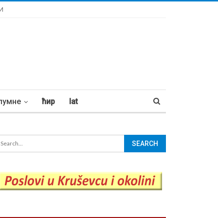
И
лумне
ћир
lat