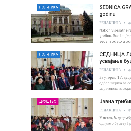
SEDNICA GRA
ПОЛИТИКА
godinu
д
РЕДАКЦИЈА
Nakon višesatne r
godinu. Budžet je 
sedam odsto u odn
СЕДНИЦА ЛО
ПОЛИТИКА
усвајање бу
д
РЕДАКЦИЈА
За уторак, 17. дец
одборницима ће се 
маратонско заседа
Јавна триби
ДРУШТВО
д
РЕДАКЦИЈА
У петак, 5. децемб
одлуке о буџету Гр