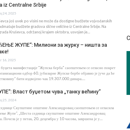
a iz Centralne Srbije
ец 24, 2025
evca još uvek po visini ne može da dostigne budžete vojvođanskih
admašuje budžete gradova slične veličine iz Centralne Srbije. Na
grada Kruševca, održanoj krajem oktobra, usvojen je…
С
ЕЊЕ ЖУПЕ“: Милиони за журку – ништа за
аке!
вг 16, 2025
буџета манифестације "Жупска берба" саопштењем се огласио покрет
ганизациони одбор 60. јубиларне Жупске бербе објавио је јуче да ће
етковину“ бити издвојено чак 19.307.000 динара.…
Е“: Власт буџетом чува „танку већину“
ец 25, 2024
седнице Скупштине општине Александровац саопштењем се огласила
ђење Жупе“. „Шеста седница скупштине општине Александровац
а. Почела је у петак, 20. децембра у 10 часова, завршена је у…