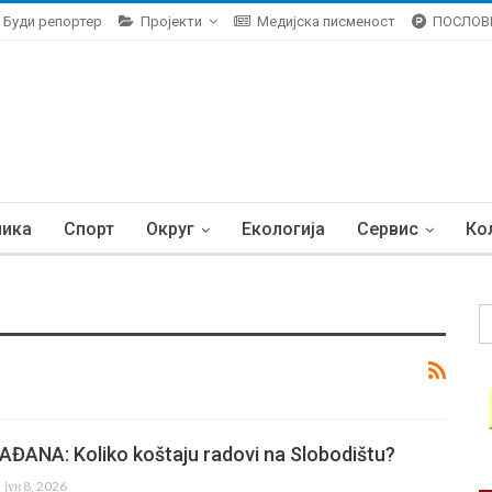
Буди репортер
Пројекти
Медијска писменост
ПОСЛОВ
ника
Спорт
Округ
Екологија
Сервис
Ко
ANA: Koliko koštaju radovi na Slobodištu?
јун 8, 2026