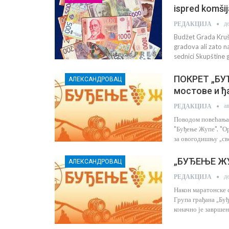
ispred komšij
д
РЕДАКЦИЈА
Budžet Grada Kruš
gradova ali zato n
sednici Skupštine 
ПОКРЕТ „БУЂ
АЛЕКСАНДРОВАЦ
мостове и ђ
а
РЕДАКЦИЈА
Поводом повећања 
"Буђење Жупе". "Ор
за овогодишњу „св
„БУЂЕЊЕ ЖУП
АЛЕКСАНДРОВАЦ
д
РЕДАКЦИЈА
Након маратонске 
Група грађана „Бу
коначно је завршен