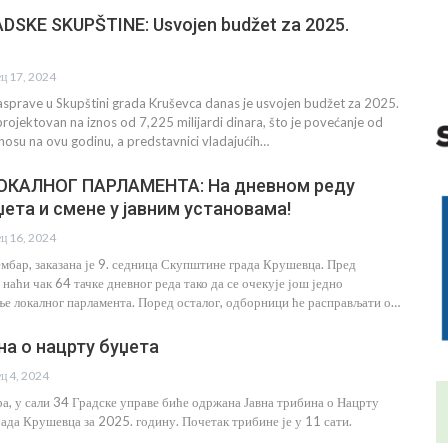
DSKE SKUPŠTINE: Usvojen budžet za 2025.
ец 17, 2024
asprave u Skupštini grada Kruševca danas je usvojen budžet za 2025.
projektovan na iznos od 7,225 milijardi dinara, što je povećanje od
osu na ovu godinu, a predstavnici vladajućih…
КАЛНОГ ПАРЛАМЕНТА: На дневном реду
џета и смене у јавним установама!
ец 16, 2024
ембар, заказана је 9. седница Скупштине града Крушевца. Пред
наћи чак 64 тачке дневног реда тако да се очекује још једно
ње локалног парламента. Поред осталог, одборници ће расправљати о…
на о нацрту буџета
ец 4, 2024
ра, у сали 34 Градске управе биће одржана Јавна трибина о Нацрту
ада Крушевца за 2025. годину. Почетак трибине је у 11 сати.