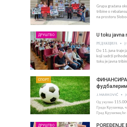
Grupa građana oku
tribine o rebalans
na prostoru Slobod
U toku javna
ДРУШТВО
ј
РЕДАКЦИЈА
Do 11. juna traje
koji sadrži prihode
toku je javna tri
ФИНАНСИРАЊ
СПОРТ
фудбалерим
ј
J. MARKOVIĆ
Од укупно 115.000
Града Крушевца, ч
Град Крушевац ће 
POREĐENJE B
ДРУШТВО