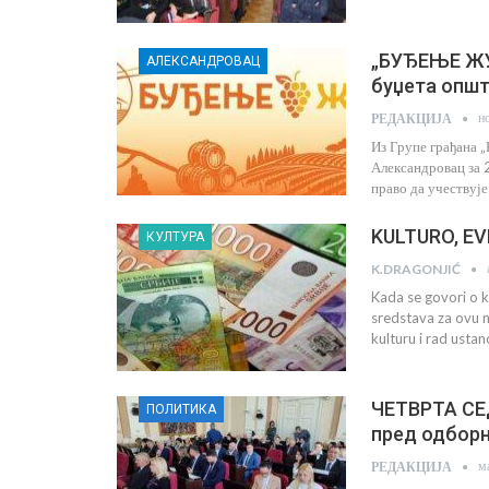
„БУЂЕЊЕ ЖУП
АЛЕКСАНДРОВАЦ
буџета опш
н
РЕДАКЦИЈА
Из Групе грађана „
Александровац за 
право да учествује
KULTURO, EVE 
КУЛТУРА
K.DRAGONJIĆ
Kada se govori o k
sredstava za ovu n
kulturu i rad ustan
ЧЕТВРТА СЕ
ПОЛИТИКА
пред одбор
м
РЕДАКЦИЈА