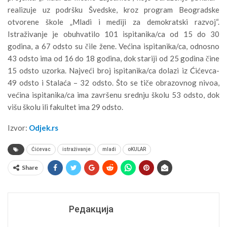
realizuje uz podršku Švedske, kroz program Beogradske
otvorene škole „Mladi i mediji za demokratski razvoj“.
Istraživanje je obuhvatilo 101 ispitanika/ca od 15 do 30
godina, a 67 odsto su čile žene. Većina ispitanika/ca, odnosno
43 odsto ima od 16 do 18 godina, dok stariji od 25 godina čine
15 odsto uzorka. Najveći broj ispitanika/ca dolazi iz Ćićevca-
49 odsto i Stalaća – 32 odsto. Što se tiče obrazovnog nivoa,
većina ispitanika/ca ima završenu srednju školu 53 odsto, dok
višu školu ili fakultet ima 29 odsto.
Izvor:
Odjek.rs
Ćićevac
istraživanje
mladi
oKULAR
Share
Редакција