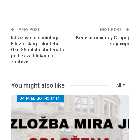
PREV POST
NEXT POST
Istraživanje sociologa
Велики пожар у Старој
Filozofskog fakulteta:
чаршији
Oko 85 odsto studenata
podržava blokade i
zahteve
You might also like
All
ЈАЧАЊЕ ДОПИСНИЧКЕ МРЕЖЕ НЕЗАВИСНИХ МЕДИЈА У РАСИНСКОМ ОКРУГУ