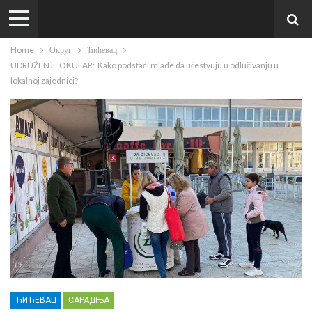
Home
Округ
Ћићевац
UDRUŽENJE OKULAR: Kako podstaći mlade da učestvuju u odlučivanju u
lokalnoj zajednici?
ЋИЋЕВАЦ
САРАДЊА