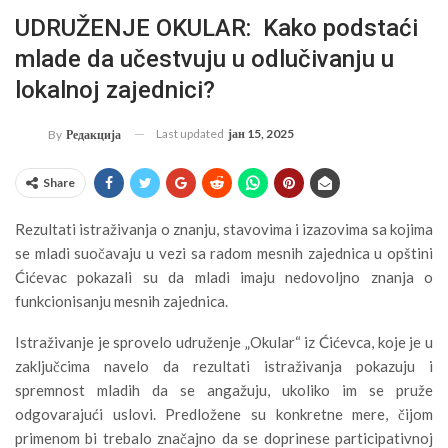
UDRUŽENJE OKULAR: Kako podstaći
mlade da učestvuju u odlučivanju u
lokalnoj zajednici?
Last updated
јан 15, 2025
By
Редакција
Share
Rezultati istraživanja o znanju, stavovima i izazovima sa kojima
se mladi suočavaju u vezi sa radom mesnih zajednica u opštini
Ćićevac pokazali su da mladi imaju nedovoljno znanja o
funkcionisanju mesnih zajednica.
Istraživanje je sprovelo udruženje „Okular“ iz Ćićevca, koje je u
zaključcima navelo da rezultati istraživanja pokazuju i
spremnost mladih da se angažuju, ukoliko im se pruže
odgovarajući uslovi. Predložene su konkretne mere, čijom
primenom bi trebalo značajno da se doprinese participativnoj