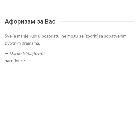
Афоризам за Вас
Sve je manje ljudi u pozorištu, ne mogu se izboriti sa sopstvenim
životnim dramama.
—
Darko Mihajlović
naredni >>