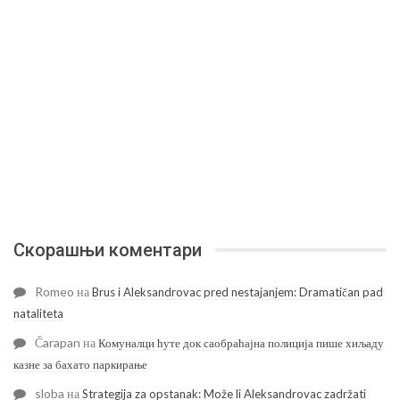
Скорашњи коментари
Romeo
на
Brus i Aleksandrovac pred nestajanjem: Dramatičan pad
nataliteta
Čarapan
на
Комуналци ћуте док саобраћајна полиција пише хиљаду
казне за бахато паркирање
sloba
на
Strategija za opstanak: Može li Aleksandrovac zadržati