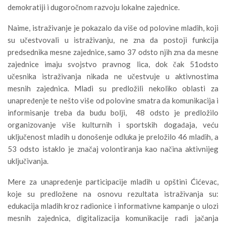
demokratiji i dugoročnom razvoju lokalne zajednice.
Naime, istraživanje je pokazalo da više od polovine mladih, koji
su učestvovali u istraživanju, ne zna da postoji funkcija
predsednika mesne zajednice, samo 37 odsto njih zna da mesne
zajednice imaju svojstvo pravnog lica, dok čak 51odsto
učesnika istraživanja nikada ne učestvuje u aktivnostima
mesnih zajednica. Mladi su predložili nekoliko oblasti za
unapređenje te nešto više od polovine smatra da komunikacija i
informisanje treba da budu bolji, 48 odsto je predložilo
organizovanje više kulturnih i sportskih događaja, veću
uključenost mladih u donošenje odluka je preložilo 46 mladih, a
53 odsto istaklo je značaj volontiranja kao načina aktivnijeg
uključivanja.
Mere za unapređenje participacije mladih u opštini Ćićevac,
koje su predložene na osnovu rezultata istraživanja su:
edukacija mladih kroz radionice i informativne kampanje o ulozi
mesnih zajednica, digitalizacija komunikacije radi jačanja