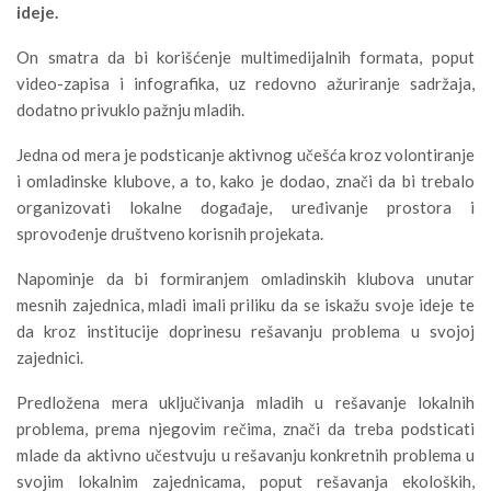
ideje.
On smatra da bi korišćenje multimedijalnih formata, poput
video-zapisa i infografika, uz redovno ažuriranje sadržaja,
dodatno privuklo pažnju mladih.
Jedna od mera je podsticanje aktivnog učešća kroz volontiranje
i omladinske klubove, a to, kako je dodao, znači da bi trebalo
organizovati lokalne događaje, uređivanje prostora i
sprovođenje društveno korisnih projekata.
Napominje da bi formiranjem omladinskih klubova unutar
mesnih zajednica, mladi imali priliku da se iskažu svoje ideje te
da kroz institucije doprinesu rešavanju problema u svojoj
zajednici.
Predložena mera uključivanja mladih u rešavanje lokalnih
problema, prema njegovim rečima, znači da treba podsticati
mlade da aktivno učestvuju u rešavanju konkretnih problema u
svojim lokalnim zajednicama, poput rešavanja ekoloških,