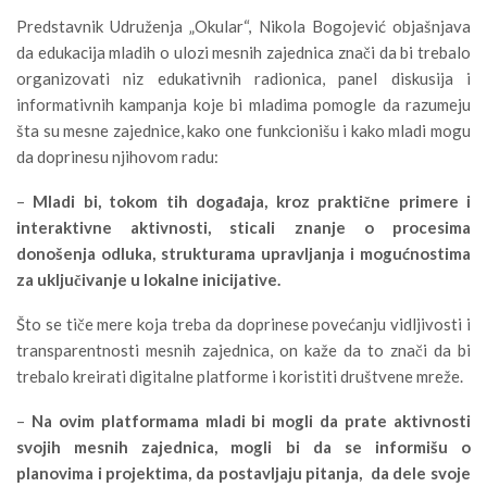
Predstavnik Udruženja „Okular“, Nikola Bogojević objašnjava
da edukacija mladih o ulozi mesnih zajednica znači da bi trebalo
organizovati niz edukativnih radionica, panel diskusija i
informativnih kampanja koje bi mladima pomogle da razumeju
šta su mesne zajednice, kako one funkcionišu i kako mladi mogu
da doprinesu njihovom radu:
–
Mladi bi, tokom tih događaja, kroz praktične primere i
interaktivne aktivnosti, sticali znanje o procesima
donošenja odluka, strukturama upravljanja i mogućnostima
za uključivanje u lokalne inicijative.
Što se tiče mere koja treba da doprinese povećanju vidljivosti i
transparentnosti mesnih zajednica, on kaže da to znači da bi
trebalo kreirati digitalne platforme i koristiti društvene mreže.
–
Na ovim platformama mladi bi mogli da prate aktivnosti
svojih mesnih zajednica, mogli bi da se informišu o
planovima i projektima, da postavljaju pitanja, da dele svoje