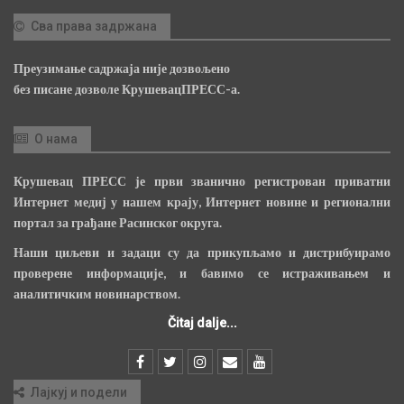
Сва права задржана
Преузимање садржаја није дозвољено
без писане дозволе КрушевацПРЕСС-а.
О нама
Крушевац ПРЕСС је први званично регистрован приватни
Интернет медиј у нашем крају, Интернет новине и регионални
портал за грађане Расинског округа.
Наши циљеви и задаци су да прикупљамо и дистрибуирамо
проверене информације, и бавимо се истраживањем и
аналитичким новинарством.
Čitaj dalje...
Лајкуј и подели