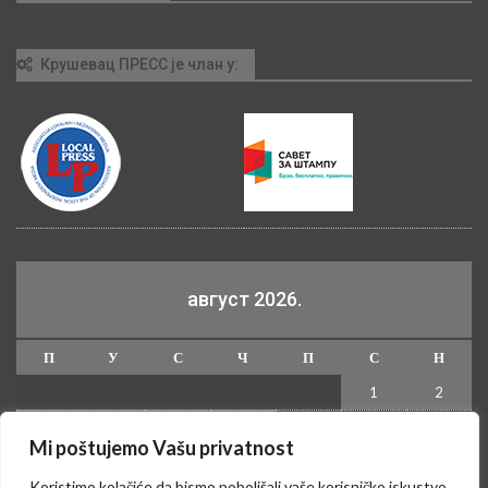
Крушевац ПРЕСС је члан у:
август 2026.
П
У
С
Ч
П
С
Н
1
2
3
4
5
6
7
8
9
Mi poštujemo Vašu privatnost
10
11
12
13
14
15
16
Koristimo kolačiće da bismo poboljšali vaše korisničko iskustvo