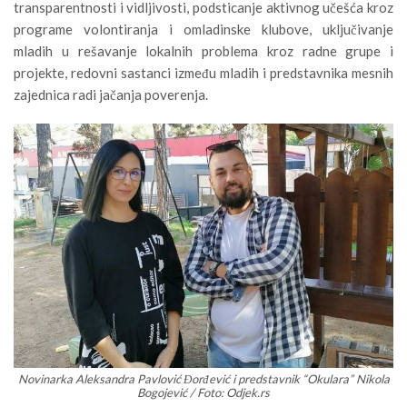
transparentnosti i vidljivosti, podsticanje aktivnog učešća kroz
programe volontiranja i omladinske klubove, uključivanje
mladih u rešavanje lokalnih problema kroz radne grupe i
projekte, redovni sastanci između mladih i predstavnika mesnih
zajednica radi jačanja poverenja.
Novinarka Aleksandra Pavlović Đorđević i predstavnik “Okulara” Nikola
Bogojević / Foto: Odjek.rs