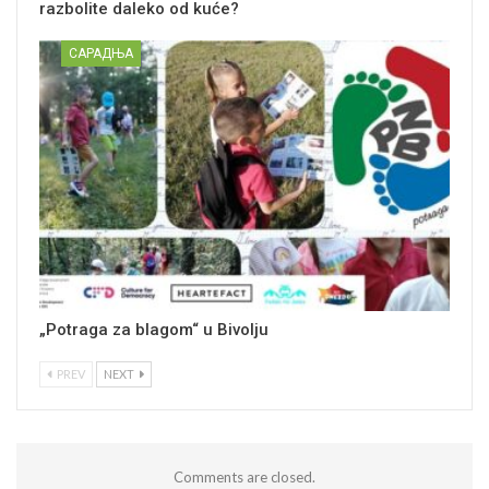
razbolite daleko od kuće?
САРАДЊА
„Potraga za blagom“ u Bivolju
PREV
NEXT
Comments are closed.