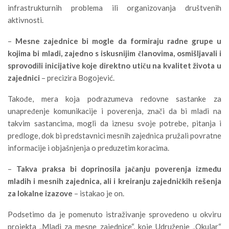
infrastrukturnih problema ili organizovanja društvenih
aktivnosti.
–
Mesne zajednice bi mogle da formiraju radne grupe u
kojima bi mladi, zajedno s iskusnijim članovima, osmišljavali i
sprovodili inicijative koje direktno utiču na kvalitet života u
zajednici
– precizira Bogojević.
Takođe, mera koja podrazumeva redovne sastanke za
unapređenje komunikacije i poverenja, znači da bi mladi na
takvim sastancima, mogli da iznesu svoje potrebe, pitanja i
predloge, dok bi predstavnici mesnih zajednica pružali povratne
informacije i objašnjenja o preduzetim koracima.
–
Takva praksa bi doprinosila jačanju poverenja između
mladih i mesnih zajednica, ali i kreiranju zajedničkih rešenja
za lokalne izazove
– istakao je on.
Podsetimo da je pomenuto istraživanje sprovedeno u okviru
projekta „Mladi za mesne zajednice“, koje Udruženje „Okular“