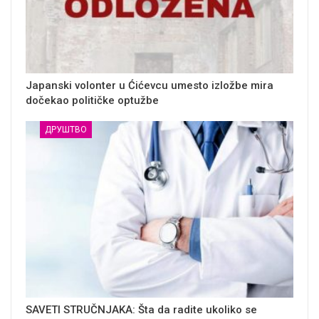
Japanski volonter u Ćićevcu umesto izložbe mira
dočekao političke optužbe
ДРУШТВО
SAVETI STRUČNJAKA: Šta da radite ukoliko se