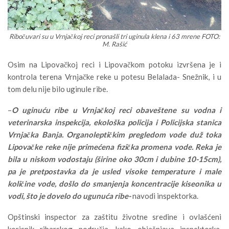
Ribočuvari su u Vrnjačkoj reci pronašli tri uginula klena i 63 mrene FOTO:
M. Rašić
Osim na Lipovačkoj reci i Lipovačkom potoku izvršena je i
kontrola terena Vrnjačke reke u potesu Belalađa- Snežnik, i u
tom delu nije bilo uginule ribe.
–
O uginuću ribe u Vrnjačkoj reci obaveštene su vodna i
veterinarska inspekcija, ekološka policija i Policijska stanica
Vrnjačka Banja. Organoleptičkim pregledom vode duž toka
Lipovačke reke nije primećena fizička promena vode. Reka je
bila u niskom vodostaju (širine oko 30cm i dubine 10-15cm),
pa je pretpostavka da je usled visoke temperature i male
količine vode, došlo do smanjenja koncentracije kiseonika u
vodi, što je dovelo do ugunuća ribe-
navodi inspektorka.
Opštinski inspector za zaštitu životne sredine i ovlašćeni
korisnik ribarskog područja, kako objašnjava inspektorka,