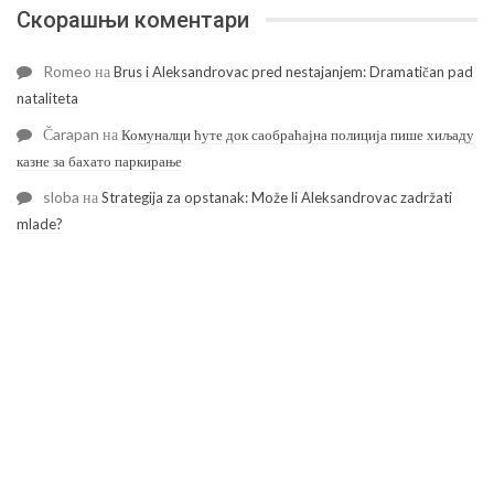
Скорашњи коментари
Romeo
на
Brus i Aleksandrovac pred nestajanjem: Dramatičan pad
nataliteta
Čarapan
на
Комуналци ћуте док саобраћајна полиција пише хиљаду
казне за бахато паркирање
sloba
на
Strategija za opstanak: Može li Aleksandrovac zadržati
mlade?