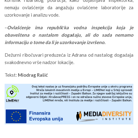
nemaju ovlašćenje da angažuju ovlašćene laboratorije za
uzorkovanje i analizu vode.
–
Ovlašćenje ima republička vodna inspekcija koja je
obaveštena o nastalom događaju, ali do sada nemamo
informaciju o tome da li je uzorkovanje izvršeno.
Dežurni ribočuvari preduzeća iz Adrana od nastalog događaja
svakodnevno vrše nadzor lokacije.
Tekst:
Miodrag Rašić