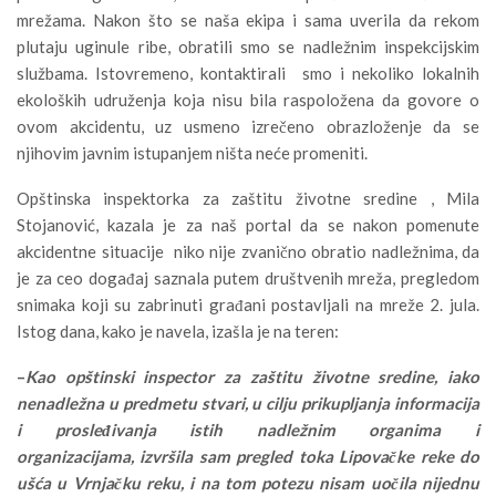
mrežama. Nakon što se naša ekipa i sama uverila da rekom
plutaju uginule ribe, obratili smo se nadležnim inspekcijskim
službama. Istovremeno, kontaktirali smo i nekoliko lokalnih
ekoloških udruženja koja nisu bila raspoložena da govore o
ovom akcidentu, uz usmeno izrečeno obrazloženje da se
njihovim javnim istupanjem ništa neće promeniti.
Opštinska inspektorka za zaštitu životne sredine , Mila
Stojanović, kazala je za naš portal da se nakon pomenute
akcidentne situacije niko nije zvanično obratio nadležnima, da
je za ceo događaj saznala putem društvenih mreža, pregledom
snimaka koji su zabrinuti građani postavljali na mreže 2. jula.
Istog dana, kako je navela, izašla je na teren:
–
Kao opštinski inspector za zaštitu životne sredine, iako
nenadležna u predmetu stvari, u cilju prikupljanja informacija
i prosleđivanja istih nadležnim organima i
organizacijama, izvršila sam pregled toka Lipovačke reke do
ušća u Vrnjačku reku, i na tom potezu nisam uočila nijednu