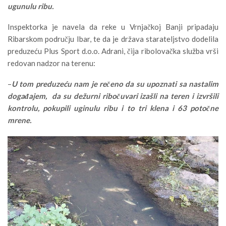
ugunulu ribu.
Inspektorka je navela da reke u Vrnjačkoj Banji pripadaju
Ribarskom području Ibar, te da je država starateljstvo dodelila
preduzeću Plus Sport d.o.o. Adrani, čija ribolovačka služba vrši
redovan nadzor na terenu:
–
U tom preduzeću nam je rečeno da su upoznati sa nastalim
događajem, da su dežurni ribočuvari izašli na teren i izvršili
kontrolu, pokupili uginulu ribu i to tri klena i 63 potočne
mrene.