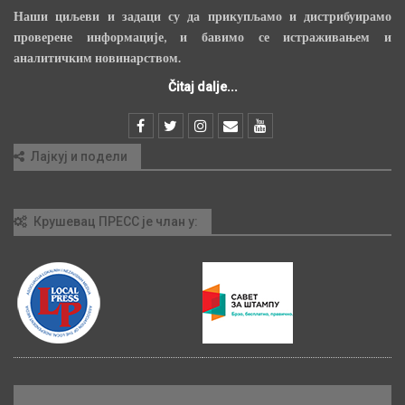
Наши циљеви и задаци су да прикупљамо и дистрибуирамо
проверене информације, и бавимо се истраживањем и
аналитичким новинарством.
Čitaj dalje...
Лајкуј и подели
Крушевац ПРЕСС је члан у: