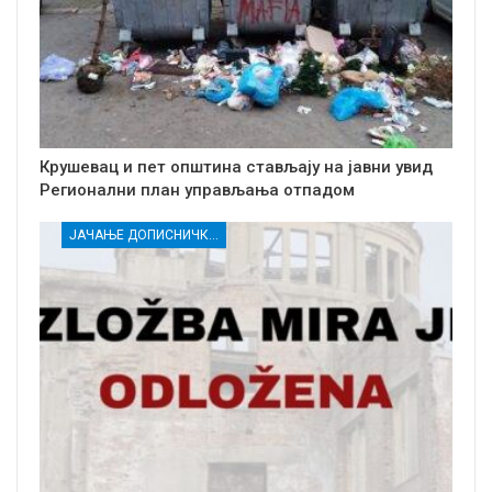
Крушевац и пет општина стављају на јавни увид
Регионални план управљања отпадом
ЈАЧАЊЕ ДОПИСНИЧКЕ МРЕЖЕ НЕЗАВИСНИХ МЕДИЈА У РАСИНСКОМ ОКРУГУ