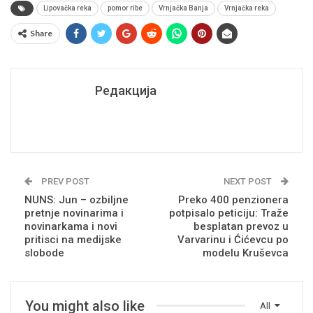
Lipovačka reka
pomor ribe
Vrnjačka Banja
Vrnjačka reka
Share
Редакција
PREV POST
NEXT POST
NUNS: Jun – ozbiljne
Preko 400 penzionera
pretnje novinarima i
potpisalo peticiju: Traže
novinarkama i novi
besplatan prevoz u
pritisci na medijske
Varvarinu i Ćićevcu po
slobode
modelu Kruševca
You might also like
All