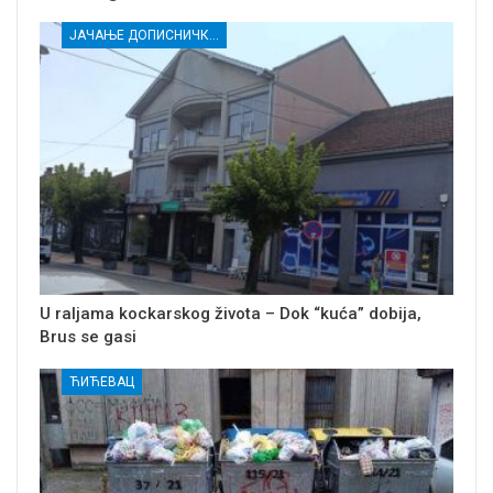
ЈАЧАЊЕ ДОПИСНИЧКЕ МРЕЖЕ НЕЗАВИСНИХ МЕДИЈА У РАСИНСКОМ ОКРУГУ
U raljama kockarskog života – Dok “kuća” dobija,
Brus se gasi
ЋИЋЕВАЦ