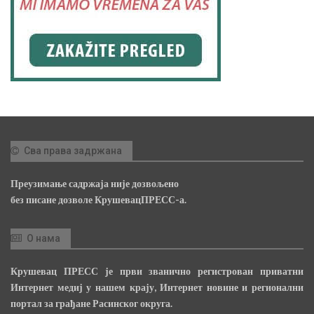
Сва права задржана
Преузимање садржаја није дозвољено
без писане дозволе КрушевацПРЕСС-а.
О нама
Крушевац ПРЕСС је први званично регистрован приватни
Интернет медиј у нашем крају, Интернет новине и регионални
портал за грађане Расинског округа.