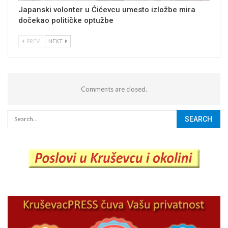
Japanski volonter u Ćićevcu umesto izložbe mira
dočekao političke optužbe
PREV
NEXT
Comments are closed.