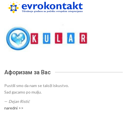
Афоризам за Вас
Pustili smo da nam se taloži iskustvo.
Sad gacamo po mulju.
—
Dejan Ristić
naredni >>