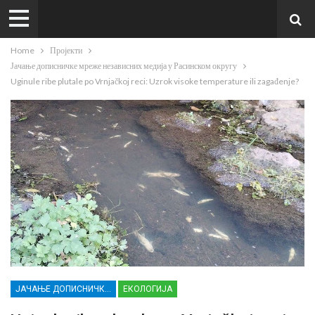
Home
Пројекти
Јачање дописничке мреже независних медија у Расинском округу
Uginule ribe plutale po Vrnjačkoj reci: Uzrok visoke temperature ili zagađenje?
ЈАЧАЊЕ ДОПИСНИЧКЕ МРЕЖЕ НЕЗАВИСНИХ МЕДИЈА У РАСИНСКОМ ОКРУГУ
ЕКОЛОГИЈА