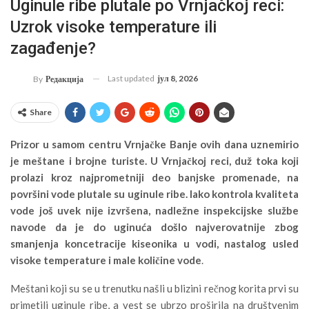
Uginule ribe plutale po Vrnjačkoj reci:
Uzrok visoke temperature ili
zagađenje?
Last updated
јул 8, 2026
By
Редакција
Share
Prizor u samom centru Vrnjačke Banje ovih dana uznemirio
je meštane i brojne turiste. U Vrnjačkoj reci, duž toka koji
prolazi kroz najprometniji deo banjske promenade, na
površini vode plutale su uginule ribe. Iako kontrola kvaliteta
vode još uvek nije izvršena, nadležne inspekcijske službe
navode da je do uginuća došlo najverovatnije zbog
smanjenja koncetracije kiseonika u vodi, nastalog usled
visoke temperature i male količine vode
.
Meštani koji su se u trenutku našli u blizini rečnog korita prvi su
primetili uginule ribe, a vest se ubrzo proširila na društvenim