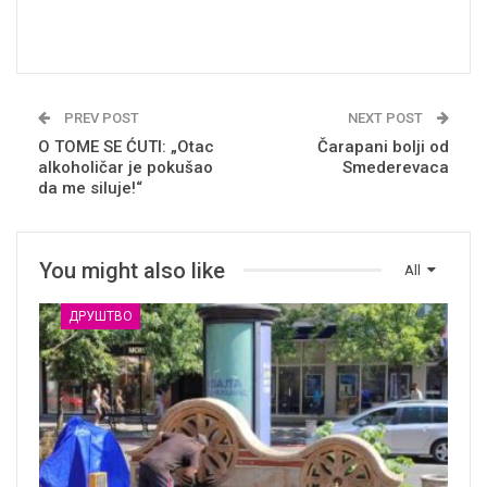
PREV POST
NEXT POST
O TOME SE ĆUTI: „Otac
Čarapani bolji od
alkoholičar je pokušao
Smederevaca
da me siluje!“
You might also like
All
ДРУШТВО