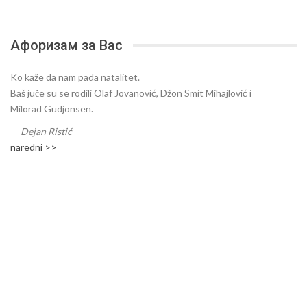
Афоризам за Вас
Ko kaže da nam pada natalitet.
Baš juče su se rodili Olaf Jovanović, Džon Smit Mihajlović i
Milorad Gudjonsen.
—
Dejan Ristić
naredni >>