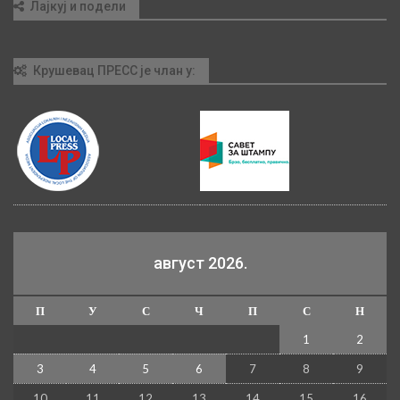
Лајкуј и подели
Крушевац ПРЕСС је члан у:
август 2026.
П
У
С
Ч
П
С
Н
1
2
3
4
5
6
7
8
9
10
11
12
13
14
15
16