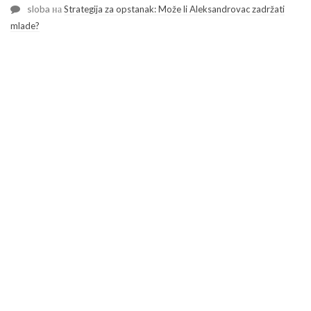
sloba
на
Strategija za opstanak: Može li Aleksandrovac zadržati
mlade?