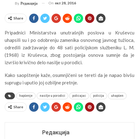
On
окт 28, 2016
By
Редакција
Share
Pripadnici Ministarstva unutrašnjih poslova u Kruševcu
uhapsili su i po odobrenju zamenika osnovnog javnog tužioca,
odredili zadržavanje do 48 sati policijskom službeniku L. M.
(1968) iz Kruševca, zbog postojanja osnova sumnje da je
izvršio krivično delo nasilje u porodici.
Kako saopštenje kaže, osumnjičeni se tereti da je napao bivšu
suprugu i uputio joj ozbiljne pretnje.
hapšenje
nasilje u porodici
policajac
policija
uhapšen
Share
Редакција