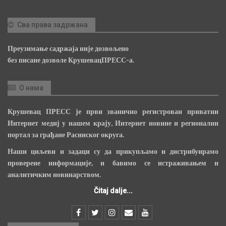
Сва права задржана
Преузимање садржаја није дозвољено
без писане дозволе КрушевацПРЕСС-а.
О нама
Крушевац ПРЕСС је први званично регистрован приватни
Интернет медиј у нашем крају, Интернет новине и регионални
портал за грађане Расинског округа.
Наши циљеви и задаци су да прикупљамо и дистрибуирамо
проверене информације, и бавимо се истраживањем и
аналитичким новинарством.
Čitaj dalje...