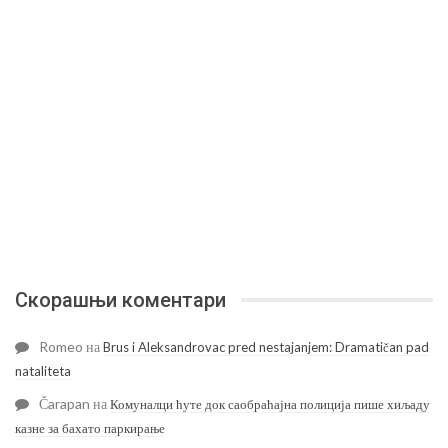
Скорашњи коментари
Romeo
на
Brus i Aleksandrovac pred nestajanjem: Dramatičan pad
nataliteta
Čarapan
на
Комуналци ћуте док саобраћајна полиција пише хиљаду
казне за бахато паркирање