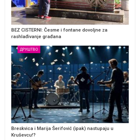
BEZ CISTERNI: Česme i fontane dovoljne za
rashlađivanje građana
ДРУШТВО
Breskvica i Marija Šerifović (ipak) nastupaju u
Kruševcu!?