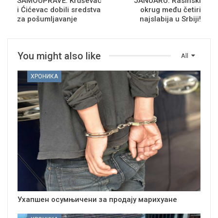
SAMOUPRAVE: Kruševac
JANUARU: Rasinski
i Ćićevac dobili sredstva
okrug među četiri
za pošumljavanje
najslabija u Srbiji!
You might also like
All
ХРОНИКА
Ухапшен осумњичени за продају марихуане