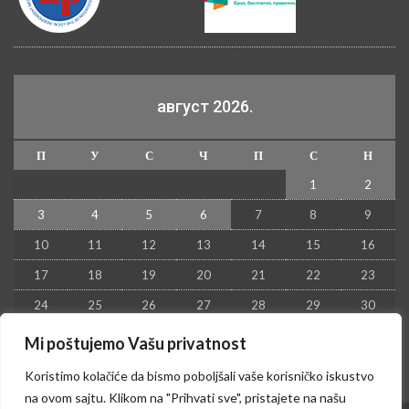
август 2026.
П
У
С
Ч
П
С
Н
1
2
3
4
5
6
7
8
9
10
11
12
13
14
15
16
17
18
19
20
21
22
23
24
25
26
27
28
29
30
31
Mi poštujemo Vašu privatnost
« јул
Koristimo kolačiće da bismo poboljšali vaše korisničko iskustvo
na ovom sajtu. Klikom na "Prihvati sve", pristajete na našu