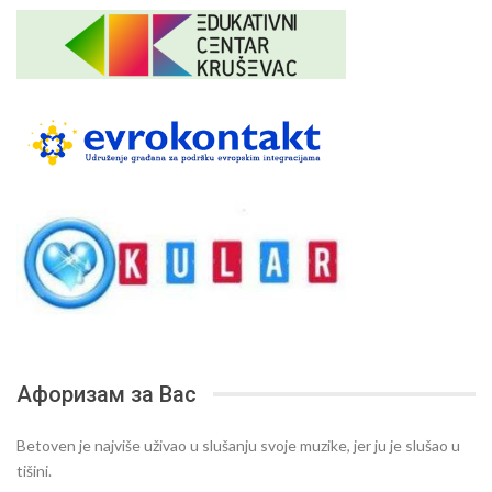
Афоризам за Вас
Betoven je najviše uživao u slušanju svoje muzike, jer ju je slušao u
tišini.