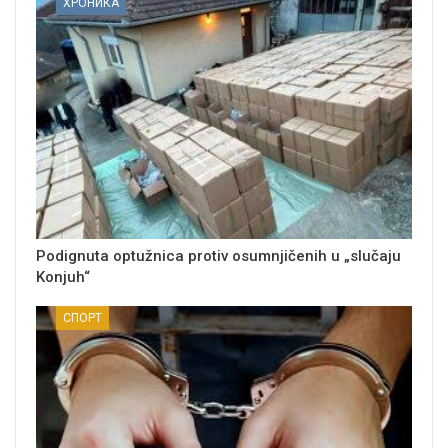
ХРОНИКА
Podignuta optužnica protiv osumnjičenih u „slučaju
Konjuh“
СПОРТ