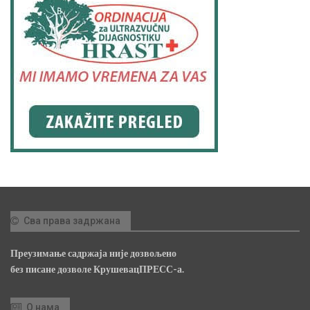
Сва права задржана
Преузимање садржаја није дозвољено
без писане дозволе КрушевацПРЕСС-а.
О нама