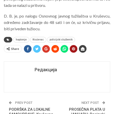
tada se nalazi u pritvoru.
D. B. je, po nalogu Osnovnog javnog tužilaštva u Kruševcu,
određeno zadržavanje
do 48 sati i on će, uz krivičnu prijavu,
biti priveden tužiocu.
hapšenje
Kruševac
policijski službenik
Share
Редакција
PREV POST
NEXT POST
PODRŠKA ZA LOKALNE
PROSEČNA PLATA U