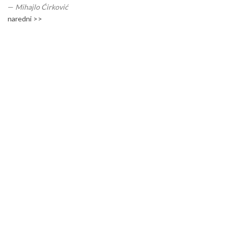
—
Mihajlo Ćirković
naredni >>