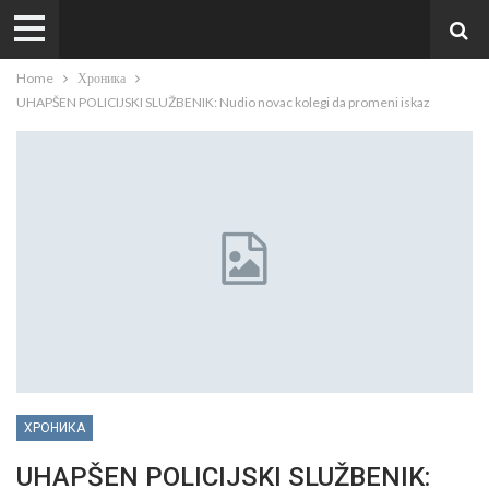
Home
Хроника
UHAPŠEN POLICIJSKI SLUŽBENIK: Nudio novac kolegi da promeni iskaz
ХРОНИКА
UHAPŠEN POLICIJSKI SLUŽBENIK: