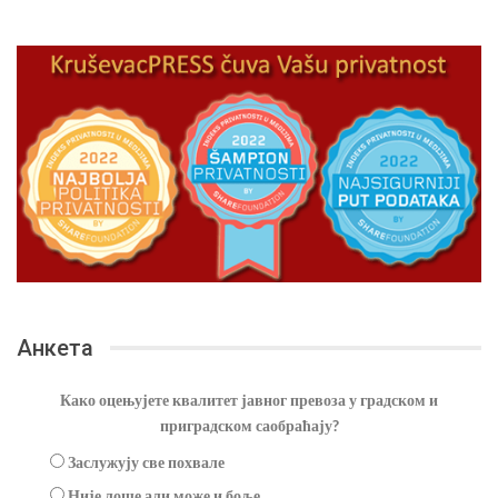
Анкета
Како оцењујете квалитет јавног превоза у градском и
приградском саобраћају?
Заслужују све похвале
Није лоше али може и боље