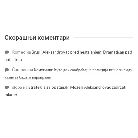
Скорашњи коментари
Romeo
на
Brus i Aleksandrovac pred nestajanjem: Dramatičan pad
nataliteta
Čarapan
на
Комуналци ћуте док саобраћајна полиција пише хиљаду
казне за бахато паркирање
sloba
на
Strategija za opstanak: Može li Aleksandrovac zadržati
mlade?