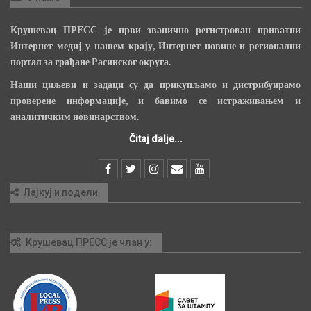
Крушевац ПРЕСС је први званично регистрован приватни
Интернет медиј у нашем крају, Интернет новине и регионални
портал за грађане Расинског округа.
Наши циљеви и задаци су да прикупљамо и дистрибуирамо
проверене информације, и бавимо се истраживањем и
аналитичким новинарством.
Čitaj dalje...
Лајкуј и подели
Крушевац ПРЕСС је члан у: