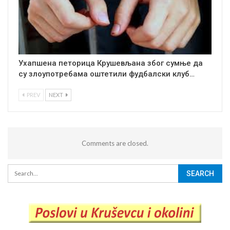
Ухапшена петорица Крушевљана због сумње да
су злоупотребама оштетили фудбалски клуб…
PREV
NEXT
Comments are closed.