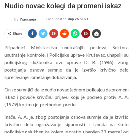
Nudio novac kolegi da promeni iskaz
Last updated
мар 26, 2021
By
Редакција
Share
Pripadnici Ministarstva unutrašnjih poslova, Sektora
unutrašnje kontrole, i Policijske uprave Kruševac, uhapsili su
policijskog službenika ove uprave D. B. (1986), zbog
postojanja osnova sumnje da je izvršio krivično delo
sprečavanje i ometanje dokazivanja.
On se sumnjiči da je nudio novac jednom policajcu da promeni
iskaz i povuče krivičnu prijavu koju je podneo protiv A. A.
(1979) koji mu je, prethodno, pretio.
Inače, A. A. je, zbog postojanja osnova sumnje da je izvršio
krivično delo ugrožavanje sigurnosti i iznuda na štetu
policijskog službenika kojem je pretio, uhapšen 23. marta i od