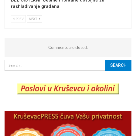
BEZ CISTERNI: Česme i fontane dovoljne za
rashlađivanje građana
PREV
NEXT
Comments are closed.