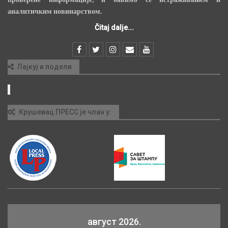
аналитичким новинарством.
Čitaj dalje...
Лајкуј и подели
Крушевац ПРЕСС је члан у:
август 2026.