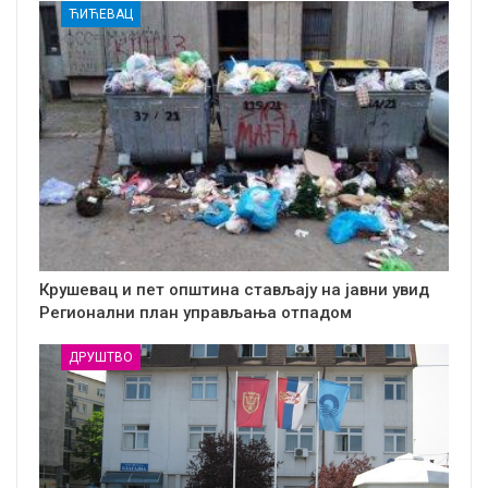
ЋИЋЕВАЦ
Крушевац и пет општина стављају на јавни увид
Регионални план управљања отпадом
ДРУШТВО