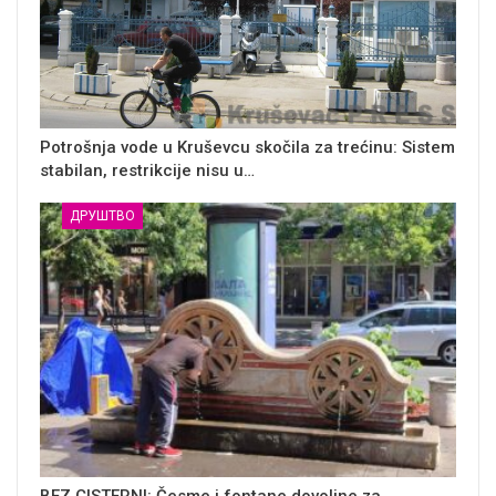
Potrošnja vode u Kruševcu skočila za trećinu: Sistem
stabilan, restrikcije nisu u…
ДРУШТВО