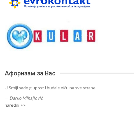
Афоризам за Вас
U Srbiji sade glupost i budale niču na sve strane.
—
Darko Mihajlović
naredni >>