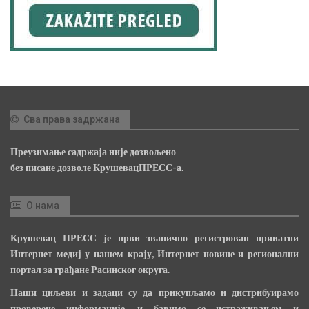
Сва права задржана
Преузимање садржаја није дозвољено
без писане дозволе КрушевацПРЕСС-а.
О нама
Крушевац ПРЕСС је први званично регистрован приватни
Интернет медиј у нашем крају, Интернет новине и регионални
портал за грађане Расинског округа.
Наши циљеви и задаци су да прикупљамо и дистрибуирамо
проверене информације, и бавимо се истраживањем и