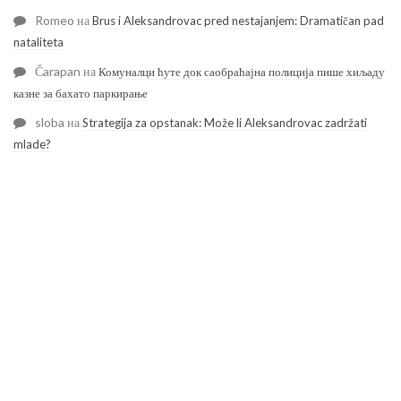
Romeo
на
Brus i Aleksandrovac pred nestajanjem: Dramatičan pad
nataliteta
Čarapan
на
Комуналци ћуте док саобраћајна полиција пише хиљаду
казне за бахато паркирање
sloba
на
Strategija za opstanak: Može li Aleksandrovac zadržati
mlade?