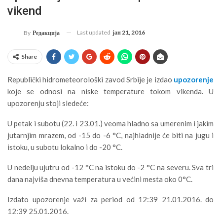
vikend
Last updated
јан 21, 2016
By
Редакција
Share
Republički hidrometeorološki zavod Srbije je izdao
upozorenje
koje se odnosi na niske temperature tokom vikenda. U
upozorenju stoji sledeće:
U petak i subotu (22. i 23.01.) veoma hladno sa umerenim i jakim
jutarnjim mrazem, od -15 do -6 °C, najhladnije će biti na jugu i
istoku, u subotu lokalno i do -20 °C.
U nedelju ujutru od -12 °C na istoku do -2 °C na severu. Sva tri
dana najviša dnevna temperatura u većini mesta oko 0°C.
Izdato upozorenje važi za period od 12:39 21.01.2016. do
12:39 25.01.2016.