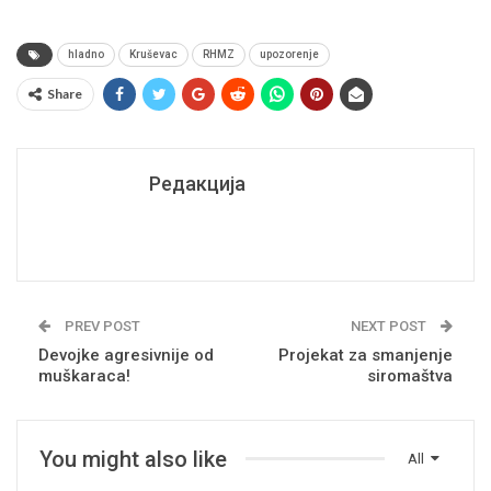
hladno
Kruševac
RHMZ
upozorenje
Share
Редакција
PREV POST
NEXT POST
Devojke agresivnije od
Projekat za smanjenje
muškaraca!
siromaštva
You might also like
All