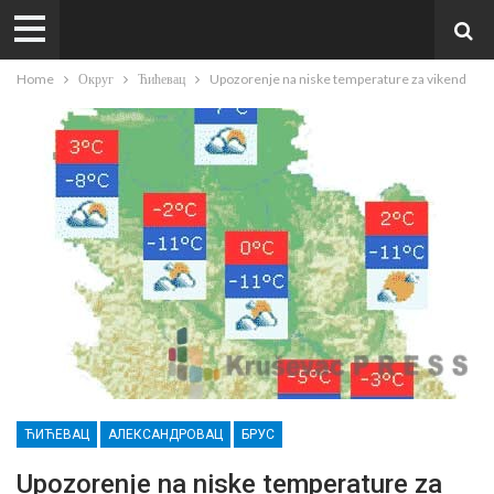
Home
Округ
Ћићевац
Upozorenje na niske temperature za vikend
ЋИЋЕВАЦ
АЛЕКСАНДРОВАЦ
БРУС
Upozorenje na niske temperature za