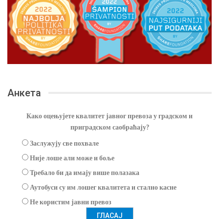
Анкета
Како оцењујете квалитет јавног превоза у градском и
приградском саобраћају?
Заслужују све похвале
Није лоше али може и боље
Требало би да имају више полазака
Аутобуси су им лошег квалитета и стално касне
Не користим јавни превоз