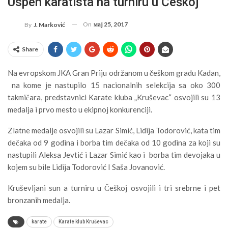
Uspeh karatista na turniru u Češkoj
On
мај 25, 2017
By
J. Marković
Share
Na evropskom JKA Gran Priju održanom u češkom gradu Kadan,
na kome je nastupilo 15 nacionalnih selekcija sa oko 300
takmičara, predstavnici Karate kluba „Kruševac“ osvojili su 13
medalja i prvo mesto u ekipnoj konkurenciji.
Zlatne medalje osvojili su Lazar Simić, Lidija Todorović, kata tim
dečaka od 9 godina i borba tim dečaka od 10 godina za koji su
nastupili Aleksa Jevtić i Lazar Simić kao i borba tim devojaka u
kojem su bile Lidija Todorović I Saša Jovanović.
Kruševljani sun a turniru u Češkoj osvojili i tri srebrne i pet
bronzanih medalja.
karate
Karate klub Kruševac