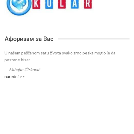
Афоризам за Вас
U našem peščanom satu života svako zrno peska moglo je da
postane biser.
—
Mihajlo Ćirković
naredni >>