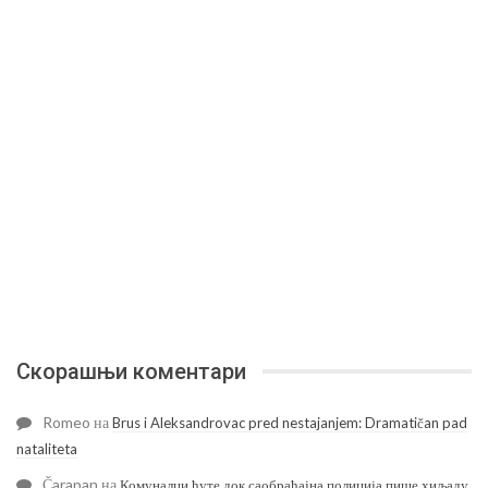
Скорашњи коментари
Romeo
на
Brus i Aleksandrovac pred nestajanjem: Dramatičan pad
nataliteta
Čarapan
на
Комуналци ћуте док саобраћајна полиција пише хиљаду