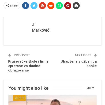
Share
J.
Marković
PREV POST
NEXT POST
Kruševačke škole i firme
Uhapšena službenica
spremne za dualno
banke
obrazovanje
You might also like
All
СПОРТ