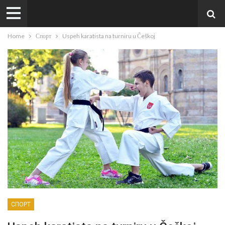
Home
Спорт
Uspeh karatista na turniru u Češkoj
СПОРТ