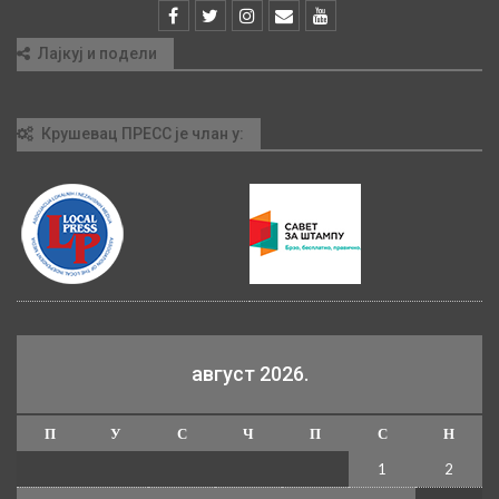
Лајкуј и подели
Крушевац ПРЕСС је члан у:
август 2026.
П
У
С
Ч
П
С
Н
1
2