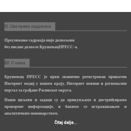
Сва права задржана
Преузимање садржаја није дозвољено
без писане дозволе КрушевацПРЕСС-а.
О нама
Крушевац ПРЕСС је први званично регистрован приватни
Интернет медиј у нашем крају, Интернет новине и регионални
портал за грађане Расинског округа.
Наши циљеви и задаци су да прикупљамо и дистрибуирамо
проверене информације, и бавимо се истраживањем и
аналитичким новинарством.
Čitaj dalje...