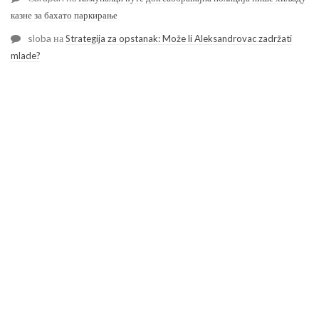
казне за бахато паркирање
sloba
на
Strategija za opstanak: Može li Aleksandrovac zadržati
mlade?