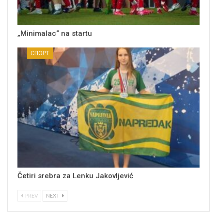
„Minimalac“ na startu
СПОРТ
Četiri srebra za Lenku Jakovljević
PREV
NEXT