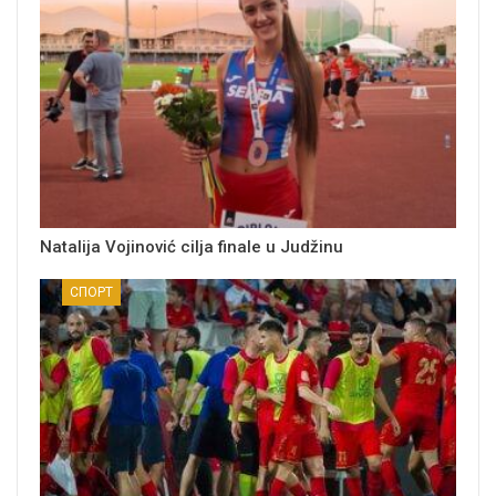
Natalija Vojinović cilja finale u Judžinu
СПОРТ