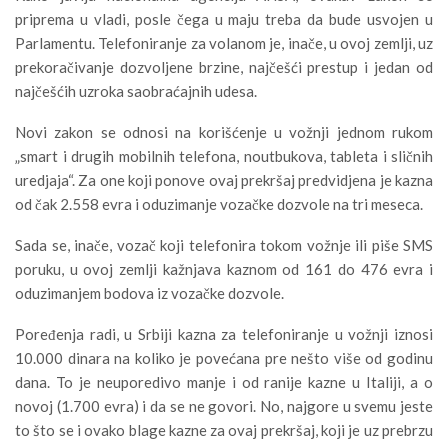
priprema u vladi, posle čega u maju treba da bude usvojen u
Parlamentu. Telefoniranje za volanom je, inače, u ovoj zemlji, uz
prekoračivanje dozvoljene brzine, najčešći prestup i jedan od
najčešćih uzroka saobraćajnih udesa.
Novi zakon se odnosi na korišćenje u vožnji jednom rukom
„smart i drugih mobilnih telefona, noutbukova, tableta i sličnih
uredjaja“. Za one koji ponove ovaj prekršaj predvidjena je kazna
od čak 2.558 evra i oduzimanje vozačke dozvole na tri meseca.
Sada se, inače, vozač koji telefonira tokom vožnje ili piše SMS
poruku, u ovoj zemlji kažnjava kaznom od 161 do 476 evra i
oduzimanjem bodova iz vozačke dozvole.
Poređenja radi, u Srbiji kazna za telefoniranje u vožnji iznosi
10.000 dinara na koliko je povećana pre nešto više od godinu
dana. To je neuporedivo manje i od ranije kazne u Italiji, a o
novoj (1.700 evra) i da se ne govori. No, najgore u svemu jeste
to što se i ovako blage kazne za ovaj prekršaj, koji je uz prebrzu