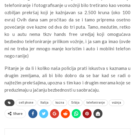
telefoniranje i fotografisanje u vožnji bilo tretirano kao veoma
ozbiljan prekršaj koji je kažnjavan sa 2.500 kruna (oko 100
evra) Ovih dana sam pročitao da se i tamo priprema osetno
povećanje ove kazne od dva do tri puta. Tamo, međutim, retko
ko u autu nema tkzv hands free uredjaj koji omogućava
bezbedno telefoniranje prilikom vožnje, i ja sam ga imao (ovde
mi ne treba jer mnogo manje koristim i auto i mobilni telefon
nego ranije)
Pitanje je da li i koliko naša policija prati iskustva s kaznama u
drugim zemljama, ali bi bilo dobro da se bar kad se radi o
najtežim prekršajima, upozna s tim kao i drugim merama koje se
preduzimaju u jačanju bezbednosti u saobraćaju.
cell phone
Italija
kazna
Srbija
telefoniranje
vožnja
Share