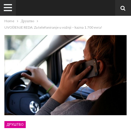
Home
Друштво
UVOĐENJE REDA: Za telefoniranje u vožnji – kazna 1.700 evra!
ДРУШТВО