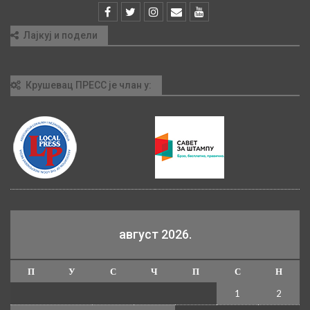
Лајкуј и подели
Крушевац ПРЕСС је члан у:
август 2026.
П
У
С
Ч
П
С
Н
1
2