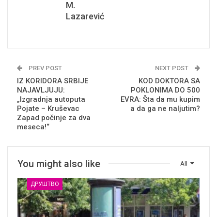
M.
Lazarević
PREV POST
NEXT POST
IZ KORIDORA SRBIJE
KOD DOKTORA SA
NAJAVLJUJU:
POKLONIMA DO 500
„Izgradnja autoputa
EVRA: Šta da mu kupim
Pojate – Kruševac
a da ga ne naljutim?
Zapad počinje za dva
meseca!“
You might also like
All
ДРУШТВО