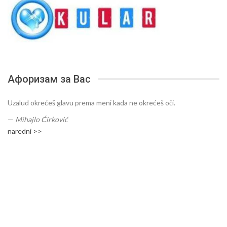
Афоризам за Вас
Uzalud okrećeš glavu prema meni kada ne okrećeš oči.
—
Mihajlo Ćirković
naredni >>