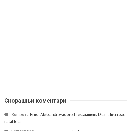
Скорашњи коментари
Romeo
на
Brus i Aleksandrovac pred nestajanjem: Dramatičan pad
nataliteta
Čarapan
на
Комуналци ћуте док саобраћајна полиција пише хиљаду