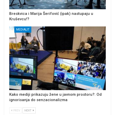
Breskvica i Marija Šerifović (ipak) nastupaju u
Kruševcu!?
MEDIALIT
Kako mediji prikazuju žene u javnom prostoru?: Od
ignorisanja do senzacionalizma
PREV
NEXT