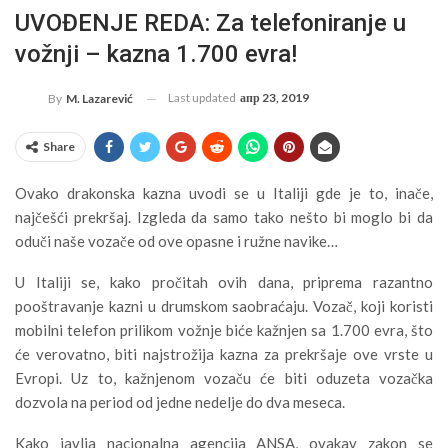
UVOĐENJE REDA: Za telefoniranje u
vožnji – kazna 1.700 evra!
Last updated
апр 23, 2019
By
M. Lazarević
Share
Ovako drakonska kazna uvodi se u Italiji gde je to, inače,
najčešći prekršaj. Izgleda da samo tako nešto bi moglo bi da
oduči naše vozače od ove opasne i ružne navike…
U Italiji se, kako pročitah ovih dana, priprema razantno
pooštravanje kazni u drumskom saobraćaju. Vozač, koji koristi
mobilni telefon prilikom vožnje biće kažnjen sa 1.700 evra, što
će verovatno, biti najstrožija kazna za prekršaje ove vrste u
Evropi. Uz to, kažnjenom vozaču će biti oduzeta vozačka
dozvola na period od jedne nedelje do dva meseca.
Kako javlja nacionalna agencija ANSA, ovakav zakon se