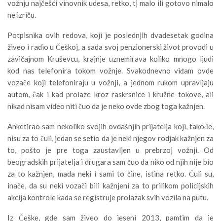
vožnju najčešći vinovnik udesa, retko, tj malo ili gotovo nimalo
ne izriču.
Potpisnika ovih redova, koji je poslednjih dvadesetak godina
živeo i radio u Češkoj, a sada svoj penzionerski život provodi u
zavičajnom Kruševcu, krajnje uznemirava koliko mnogo ljudi
kod nas telefonira tokom vožnje. Svakodnevno viđam ovde
vozače koji telefoniraju u vožnji, a jednom rukom upravljaju
autom, čak i kad prolaze kroz raskrsnice i kružne tokove, ali
nikad nisam video niti čuo da je neko ovde zbog toga kažnjen.
Anketirao sam nekoliko svojih ovdašnjih prijatelja koji, takođe,
nisu za to čuli, jedan se setio da je neki njegov rodjak kažnjen za
to, pošto je pre toga zaustavljen u prebrzoj vožnji. Od
beogradskih prijatelja i drugara sam čuo da niko od njih nije bio
za to kažnjen, mada neki i sami to čine, istina retko. Čuli su,
inače, da su neki vozači bili kažnjeni za to prilikom policijskih
akcija kontrole kada se registruje prolazak svih vozila na putu.
Iz Češke, gde sam živeo do jeseni 2013, pamtim da je