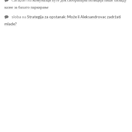
казне за бахато паркирање
sloba
на
Strategija za opstanak: Može li Aleksandrovac zadržati
mlade?