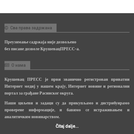
Сва права задржана
Преузимање садржаја није дозвољено
без писане дозволе КрушевацПРЕСС-а.
О нама
Крушевац ПРЕСС је први званично регистрован приватни
Интернет медиј у нашем крају, Интернет новине и регионални
портал за грађане Расинског округа.
Наши циљеви и задаци су да прикупљамо и дистрибуирамо
проверене информације, и бавимо се истраживањем и
аналитичким новинарством.
Čitaj dalje...