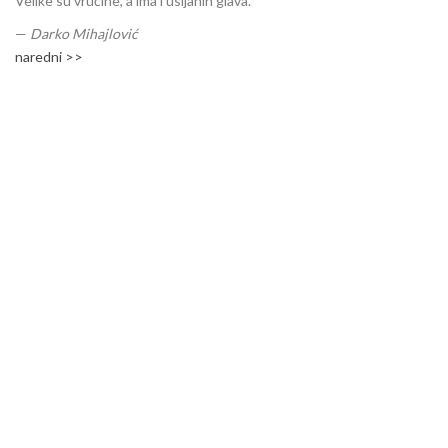
Velike su vrućine, a ima i usijanih glava.
—
Darko Mihajlović
naredni >>