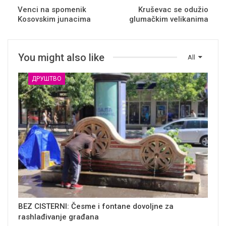
Venci na spomenik
Kruševac se odužio
Kosovskim junacima
glumačkim velikanima
You might also like
All
ДРУШТВО
BEZ CISTERNI: Česme i fontane dovoljne za
rashlađivanje građana