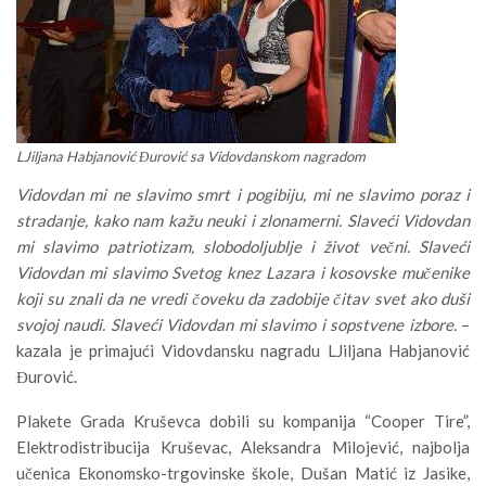
LJiljana Habjanović Đurović sa Vidovdanskom nagradom
Vidovdan mi ne slavimo smrt i pogibiju, mi ne slavimo poraz i
stradanje, kako nam kažu neuki i zlonamerni. Slaveći Vidovdan
mi slavimo patriotizam, slobodoljublje i život večni. Slaveći
Vidovdan mi slavimo Svetog knez Lazara i kosovske mučenike
koji su znali da ne vredi čoveku da zadobije čitav svet ako duši
svojoj naudi. Slaveći Vidovdan mi slavimo i sopstvene izbore.
–
kazala je primajući Vidovdansku nagradu LJiljana Habjanović
Đurović.
Plakete Grada Kruševca dobili su kompanija “Cooper Tire”,
Elektrodistribucija Kruševac, Aleksandra Milojević, najbolja
učenica Ekonomsko-trgovinske škole, Dušan Matić iz Jasike,