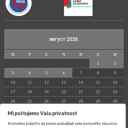
август 2026.
П
У
С
Ч
П
С
Н
1
2
3
4
5
6
7
8
9
10
11
12
13
14
15
16
17
18
19
20
21
22
23
24
25
26
27
28
29
30
31
Mi poštujemo Vašu privatnost
« јул
Koristimo kolačiće da bismo poboljšali vaše korisničko iskustvo