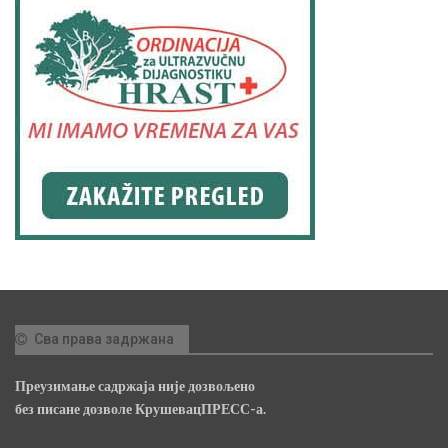
Сва права задржана
Преузимање садржаја није дозвољено
без писане дозволе КрушевацПРЕСС-а.