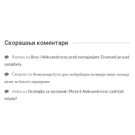
Скорашњи коментари
Romeo
на
Brus i Aleksandrovac pred nestajanjem: Dramatičan pad
nataliteta
Čarapan
на
Комуналци ћуте док саобраћајна полиција пише хиљаду
казне за бахато паркирање
sloba
на
Strategija za opstanak: Može li Aleksandrovac zadržati
mlade?