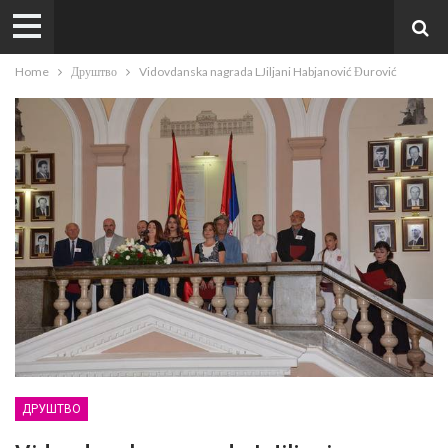
Home
Друштво
Vidovdanska nagrada LJiljani Habjanović Đurović
ДРУШТВО