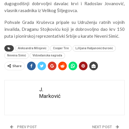
dugogodišnji dobrvoljni davalac krvi i Radoslav Jovanović,
vlasnik rasadnika iz Velikog Šiljegovca.
Pohvale Grada Kruševca pripale su Udruženju ratnih vojnih
invalida, Draganu Stojkoviću koji je dobrovoljno dao krv 150
puta i pionirskoj reprezentativki Srbije u karate Neveni Simić.
Aleksandra Milojević
Cooper Tire
LJiljana Habjanović Đurović
Nevena Simić
Vidovdanska nagrada
Share
J.
Marković
PREV POST
NEXT POST