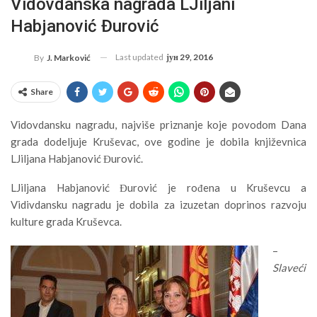
Vidovdanska nagrada LJiljani
Habjanović Đurović
Last updated
јун 29, 2016
By
J. Marković
Share
Vidovdansku nagradu, najviše priznanje koje povodom Dana
grada dodeljuje Kruševac, ove godine je dobila književnica
LJiljana Habjanović Đurović.
LJiljana Habjanović Đurović je rođena u Kruševcu a
Vidivdansku nagradu je dobila za izuzetan doprinos razvoju
kulture grada Kruševca.
–
Slaveći