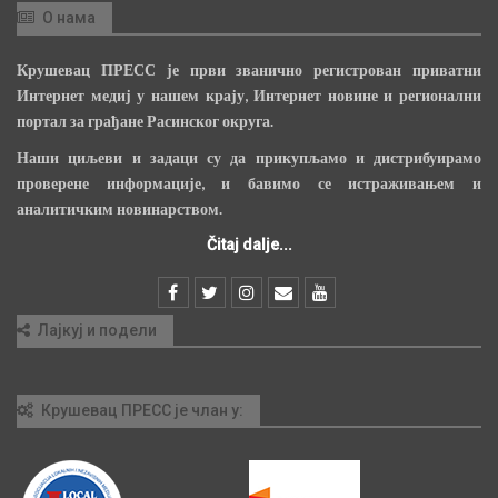
О нама
Крушевац ПРЕСС је први званично регистрован приватни
Интернет медиј у нашем крају, Интернет новине и регионални
портал за грађане Расинског округа.
Наши циљеви и задаци су да прикупљамо и дистрибуирамо
проверене информације, и бавимо се истраживањем и
аналитичким новинарством.
Čitaj dalje...
Лајкуј и подели
Крушевац ПРЕСС је члан у: