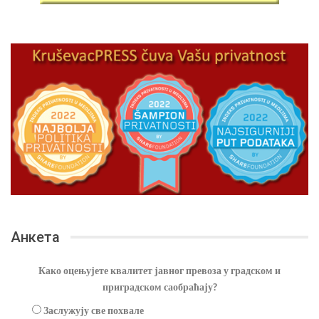
Анкета
Како оцењујете квалитет јавног превоза у градском и
приградском саобраћају?
Заслужују све похвале