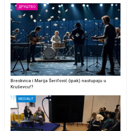
ДРУШТВО
Breskvica i Marija Šerifović (ipak) nastupaju u
Kruševcu!?
MEDIALIT