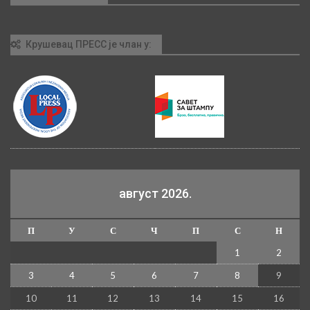
Крушевац ПРЕСС је члан у:
август 2026.
П
У
С
Ч
П
С
Н
1
2
3
4
5
6
7
8
9
10
11
12
13
14
15
16