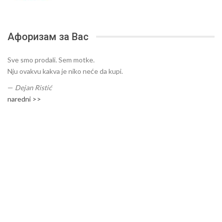
Афоризам за Вас
Sve smo prodali. Sem motke.
Nju ovakvu kakva je niko neće da kupi.
—
Dejan Ristić
naredni >>