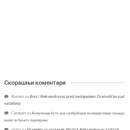
Скорашњи коментари
Romeo
на
Brus i Aleksandrovac pred nestajanjem: Dramatičan pad
nataliteta
Čarapan
на
Комуналци ћуте док саобраћајна полиција пише хиљаду
казне за бахато паркирање
sloba
на
Strategija za opstanak: Može li Aleksandrovac zadržati