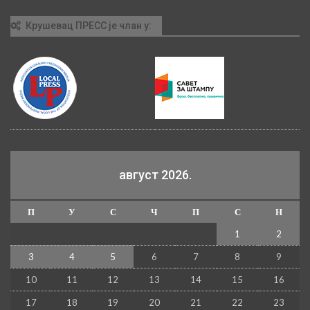
Крушевац ПРЕСС је члан у:
август 2026.
П
У
С
Ч
П
С
Н
1
2
3
4
5
6
7
8
9
10
11
12
13
14
15
16
17
18
19
20
21
22
23