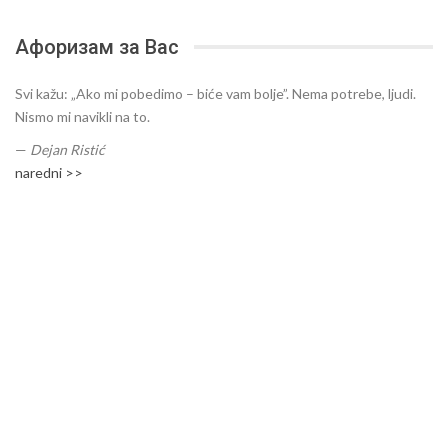
Афоризам за Вас
Svi kažu: „Ako mi pobedimo – biće vam bolje”. Nema potrebe, ljudi.
Nismo mi navikli na to.
—
Dejan Ristić
naredni >>