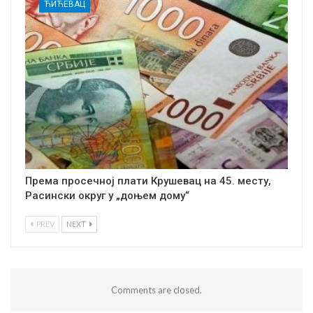
ЋИЋЕВАЦ
Према просечној плати Крушевац на 45. месту,
Расински округ у „доњем дому“
PREV
NEXT
Comments are closed.