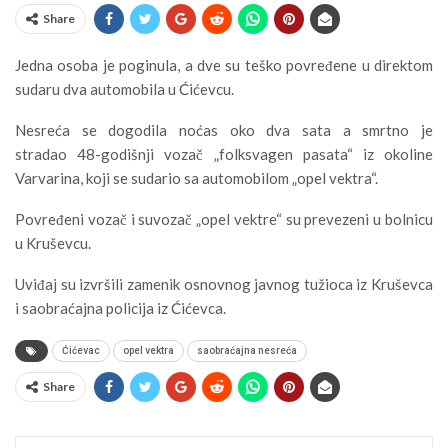
Share
Jedna osoba je poginula, a dve su teško povređene u direktom
sudaru dva automobila u Ćićevcu.
Nesreća se dogodila noćas oko dva sata a smrtno je
stradao 48-godišnji vozač „folksvagen pasata“ iz okoline
Varvarina, koji se sudario sa automobilom „opel vektra“.
Povređeni vozač i suvozač „opel vektre“ su prevezeni u bolnicu
u Kruševcu.
Uviđaj su izvršili zamenik osnovnog javnog tužioca iz Kruševca
i saobraćajna policija iz Ćićevca.
Ćićevac
opel vektra
saobraćajna nesreća
Share