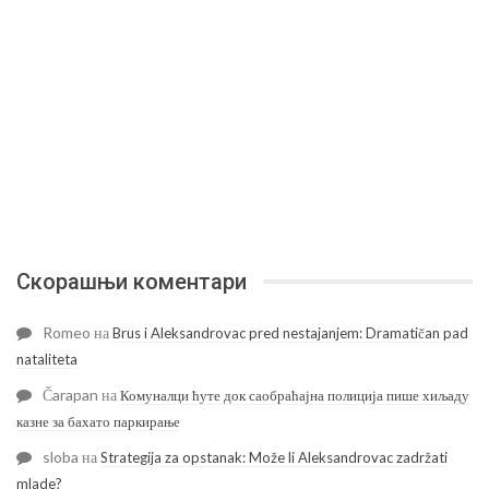
Скорашњи коментари
Romeo
на
Brus i Aleksandrovac pred nestajanjem: Dramatičan pad
nataliteta
Čarapan
на
Комуналци ћуте док саобраћајна полиција пише хиљаду
казне за бахато паркирање
sloba
на
Strategija za opstanak: Može li Aleksandrovac zadržati
mlade?