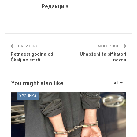
Редакција
PREV POST
NEXT POST
Petnaest godina od
Uhapšeni falsifikatori
Čkaljine smrti
novca
You might also like
All
ХРОНИКА