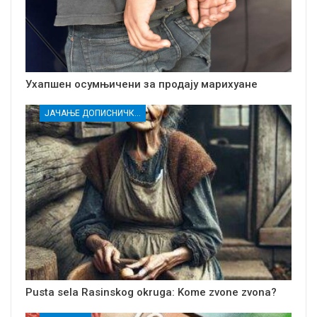
Ухапшен осумњичени за продају марихуане
ЈАЧАЊЕ ДОПИСНИЧКЕ МРЕЖЕ НЕЗАВИСНИХ МЕДИЈА У РАСИНСКОМ ОКРУГУ
Pusta sela Rasinskog okruga: Kome zvone zvona?