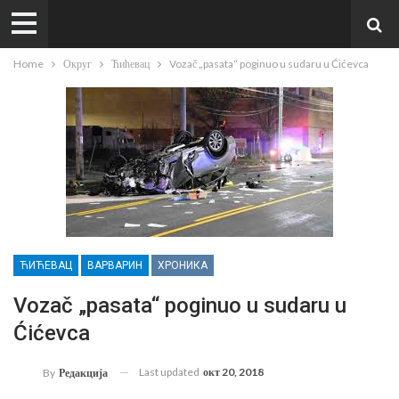
Home
Округ
Ћићевац
Vozač „pasata“ poginuo u sudaru u Ćićevca
ЋИЋЕВАЦ
ВАРВАРИН
ХРОНИКА
Vozač „pasata“ poginuo u sudaru u
Ćićevca
Last updated
окт 20, 2018
By
Редакција