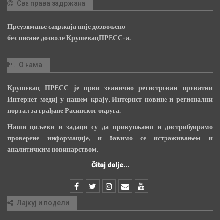
Сва права задржана
Преузимање садржаја није дозвољено
без писане дозволе КрушевацПРЕСС-а.
О нама
Крушевац ПРЕСС је први званично регистрован приватни
Интернет медиј у нашем крају, Интернет новине и регионални
портал за грађане Расинског округа.
Наши циљеви и задаци су да прикупљамо и дистрибуирамо
проверене информације, и бавимо се истраживањем и
аналитичким новинарством.
Čitaj dalje...
Лајкуј и подели