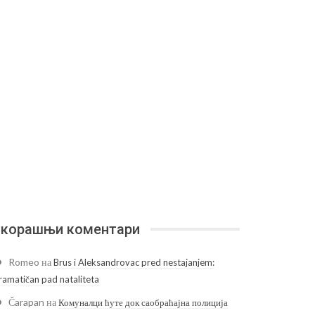
корашњи коментари
Romeo
на
Brus i Aleksandrovac pred nestajanjem:
ramatičan pad nataliteta
Čarapan
на
Комуналци ћуте док саобраћајна полиција