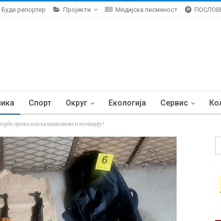
Буди репортер
Пројекти
Медијска писменост
ПОСЛОВ
ника
Спорт
Округ
Екологија
Сервис
Ко
е преносили калашњикове и муницију!