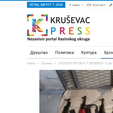
ПЕТАК, АВГУСТ 7, 2026
О нама
Контакт
Друштво
Политика
Култура
Хро
Home
Хроника
ЗАПЛЕНА ОРУЖЈА У ЋИЋЕВЦУ: У две торб