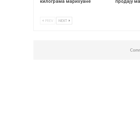
килограма марихуане
продају м
PREV
NEXT
Comm