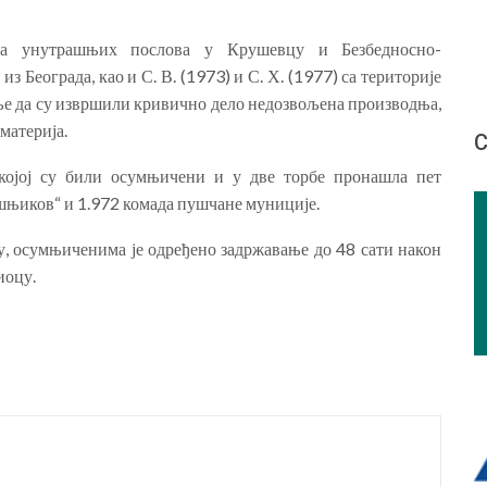
ва унутрашњих послова у Крушевцу и Безбедносно-
з Београда, као и С. В. (1973) и С. Х. (1977) са територије
ње да су извршили кривично дело недозвољена производња,
материја.
С
 којој су били осумњичени и у две торбе пронашла пет
ашњиков“ и 1.972 комада пушчане муниције.
, осумњиченима је одређено задржавање до 48 сати након
иоцу.