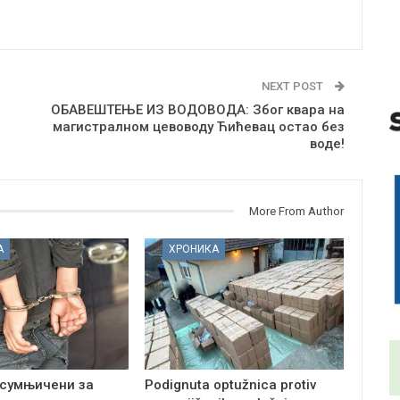
NEXT POST
ОБАВЕШТЕЊЕ ИЗ ВОДОВОДА: Због квара на
магистралном цевоводу Ћићевац остао без
воде!
More From Author
А
ХРОНИКА
сумњичени за
Podignuta optužnica protiv