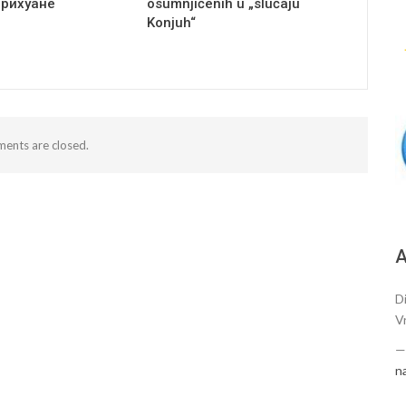
арихуане
osumnjičenih u „slučaju
Konjuh“
ents are closed.
А
Di
V
n