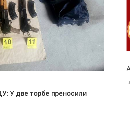
А
 У две торбе преносили