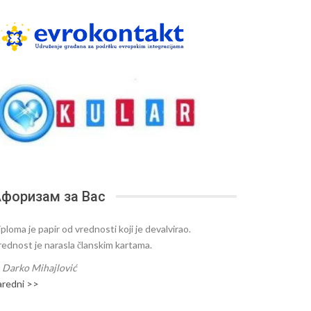
форизам за Вас
ploma je papir od vrednosti koji je devalvirao.
rednost je narasla članskim kartama.
—
Darko Mihajlović
aredni >>