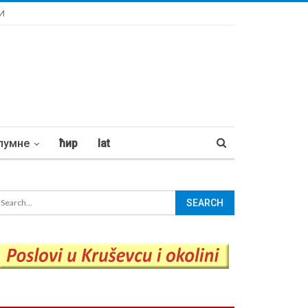
И
лумне
ћир
lat