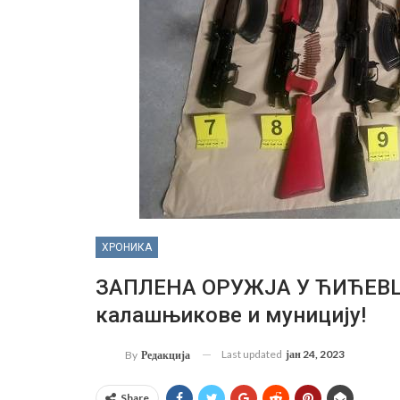
ХРОНИКА
ЗАПЛЕНА ОРУЖЈА У ЋИЋЕВЦУ:
калашњикове и муницију!
Last updated
јан 24, 2023
By
Редакција
Share