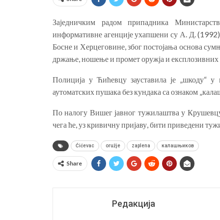
Заједничким радом припадника Министарст
информативне агенције ухапшени су А. Д. (1992) и
Босне и Херцеговине, због постојања основа сум
држање, ношење и промет оружја и експлозивних 
Полиција у Ћићевцу зауставила је „шкоду“ у
аутоматских пушака без кундака са ознаком „кал
По налогу Вишег јавног тужилаштва у Крушевцу
чега ће, уз кривичну пријаву, бити приведени туж
Ćićevac
oružje
zaplena
калашњиков
Share
Редакција