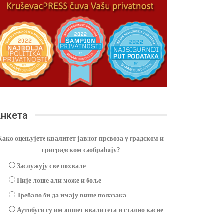
нкета
Како оцењујете квалитет јавног превоза у градском и
приградском саобраћају?
Заслужују све похвале
Није лоше али може и боље
Требало би да имају више полазака
Аутобуси су им лошег квалитета и стално касне