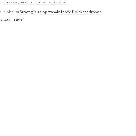
ише хиљаду казне за бахато паркирање
sloba
на
Strategija za opstanak: Može li Aleksandrovac
adržati mlade?