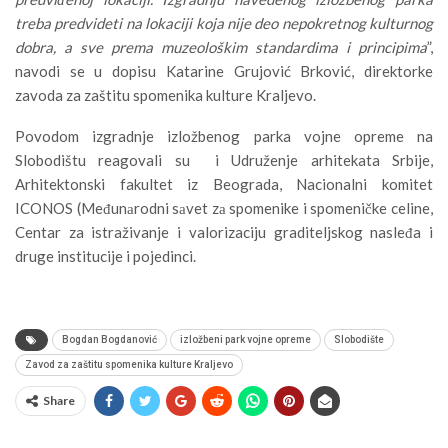
treba predvideti na lokaciji koja nije deo nepokretnog kulturnog
dobra, a sve prema muzeološkim standardima i principima
”,
navodi se u dopisu Katarine Grujović Brković, direktorke
zavoda za zaštitu spomenika kulture Kraljevo.
Povodom izgradnje izložbenog parka vojne opreme na
Slobodištu reagovali su i Udruženje arhitekata Srbije,
Arhitektonski fakultet iz Beograda, Nacionalni komitet
ICONOS (Međunаrodni sаvet zа spomenike i spomeničke celine,
Centar za istraživanje i valorizaciju graditeljskog nasleđa i
druge institucije i pojedinci.
Bogdan Bogdanović
izložbeni park vojne opreme
Slobodište
Zavod za zaštitu spomenika kulture Kraljevo
Share