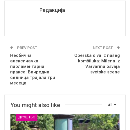
Редакција
PREV POST
NEXT POST
Необична
Operska diva iz našeg
алексиначка
komšiluka: Milena iz
парламентарна
Varvarina osvaja
пракса: Ванредна
svetske scene
седница трајала три
месеца!
You might also like
All
ДРУШТВО