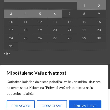
1
2
3
4
5
6
7
8
9
10
11
12
13
14
15
16
17
18
19
20
21
22
23
24
25
26
27
28
29
30
31
« јул
Mi poštujemo Vašu privatnost
© 2026 - Kruševac PRESS. Sva prava zadržana.
Izrada sajta i hosting:
Hosting-Srbija
Koristimo kolačiće da bismo poboljšali vaše korisničko iskustvo
na ovom sajtu. Klikom na "Prihvati sve", pristajete na našu
upotrebu kolačića.
PRILAGODI
ODBACI SVE
PRIHVATI SVE