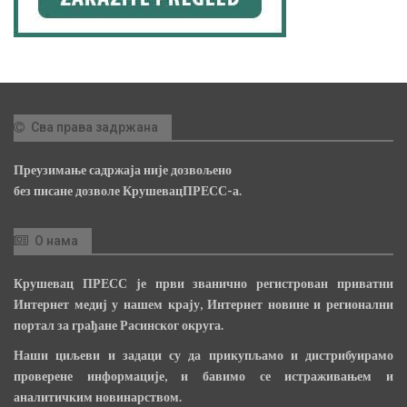
Сва права задржана
Преузимање садржаја није дозвољено
без писане дозволе КрушевацПРЕСС-а.
О нама
Крушевац ПРЕСС је први званично регистрован приватни
Интернет медиј у нашем крају, Интернет новине и регионални
портал за грађане Расинског округа.
Наши циљеви и задаци су да прикупљамо и дистрибуирамо
проверене информације, и бавимо се истраживањем и
аналитичким новинарством.