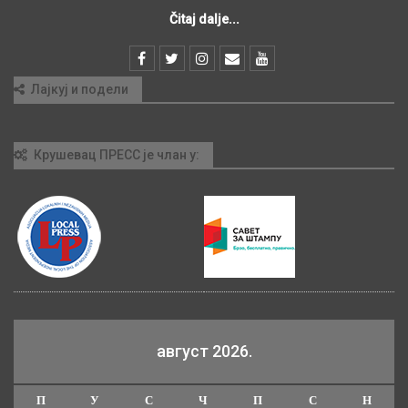
Čitaj dalje...
Лајкуј и подели
Крушевац ПРЕСС је члан у:
август 2026.
П
У
С
Ч
П
С
Н