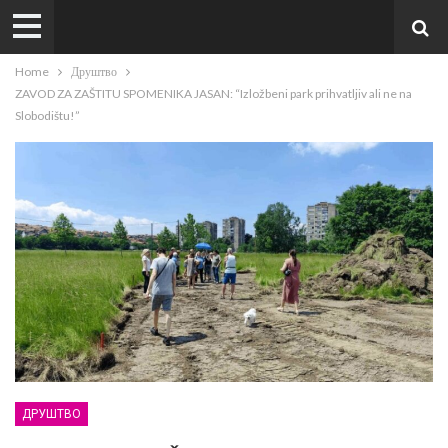
Home
Друштво
ZAVOD ZA ZAŠTITU SPOMENIKA JASAN: “Izložbeni park prihvatljiv ali ne na
Slobodištu!”
ДРУШТВО