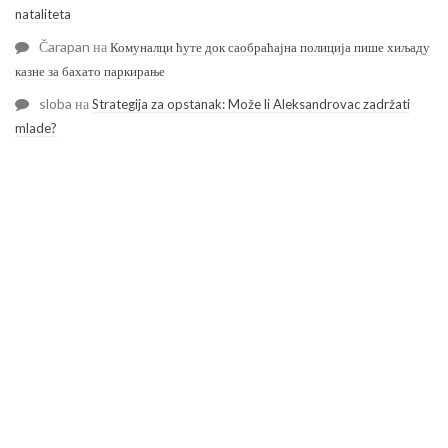
nataliteta
Čarapan
на
Комуналци ћуте док саобраћајна полиција пише хиљаду
казне за бахато паркирање
sloba
на
Strategija za opstanak: Može li Aleksandrovac zadržati
mlade?