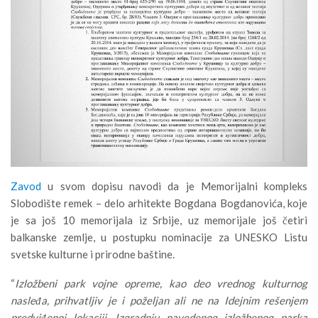
Zavod
u svom dopisu navodi da je Memorijalni kompleks
Slobodište remek – delo arhitekte Bogdana Bogdanovića, koje
je sa još 10 memorijala iz Srbije, uz memorijale još četiri
balkanske zemlje, u postupku nominacije za UNESKO Listu
svetske kulturne i prirodne baštine.
“
Izložbeni park vojne opreme, kao deo vrednog kulturnog
nasleđa, prihvatljiv je i poželjan ali ne na Idejnim rešenjem
predviđenoj lokaciji. Izgradnju navedenog izložbenog parka