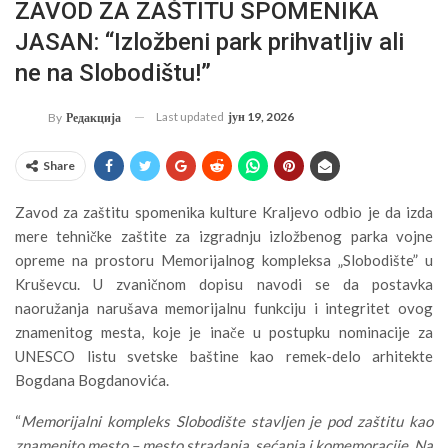
ZAVOD ZA ZAŠTITU SPOMENIKA
JASAN: “Izložbeni park prihvatljiv ali
ne na Slobodištu!”
Last updated
јун 19, 2026
By
Редакција
Share
Zavod za zaštitu spomenika kulture Kraljevo odbio je da izda
mere tehničke zaštite za izgradnju izložbenog parka vojne
opreme na prostoru Memorijalnog kompleksa „Slobodište” u
Kruševcu. U zvaničnom dopisu navodi se da postavka
naoružanja narušava memorijalnu funkciju i integritet ovog
znamenitog mesta, koje je inače u postupku nominacije za
UNESCO listu svetske baštine kao remek-delo arhitekte
Bogdana Bogdanovića.
“
Memorijalni kompleks Slobodište stavljen je pod zaštitu kao
znamenito mesto – mesto stradanja, sećanja i komemoracije. Na