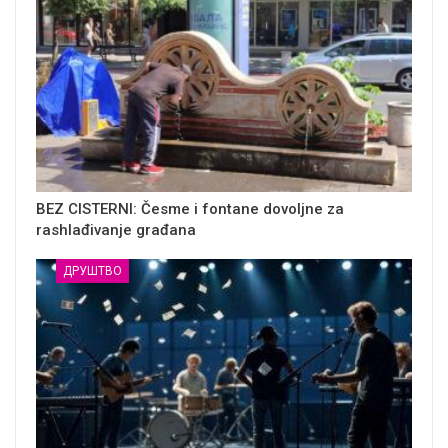
BEZ CISTERNI: Česme i fontane dovoljne za
rashlađivanje građana
ДРУШТВО