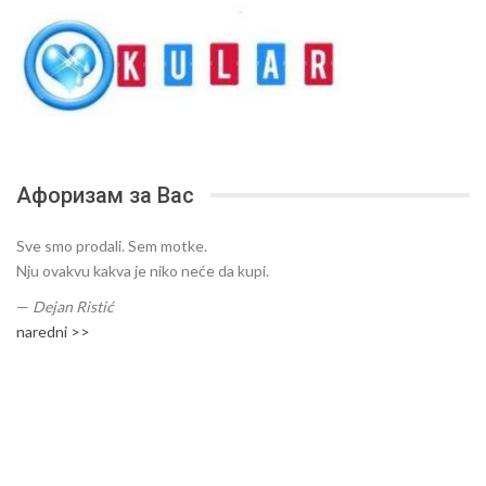
Афоризам за Вас
Sve smo prodali. Sem motke.
Nju ovakvu kakva je niko neće da kupi.
—
Dejan Ristić
naredni >>