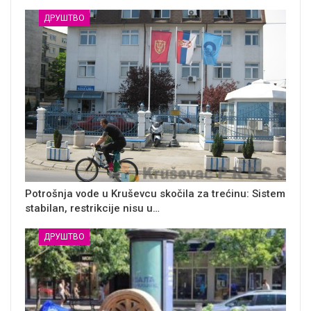
ДРУШТВО
Potrošnja vode u Kruševcu skočila za trećinu: Sistem
stabilan, restrikcije nisu u…
ДРУШТВО