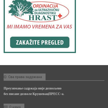
Сва права задржана
Преузимање садржаја није дозвољено
без писане дозволе КрушевацПРЕСС-а.
О нама