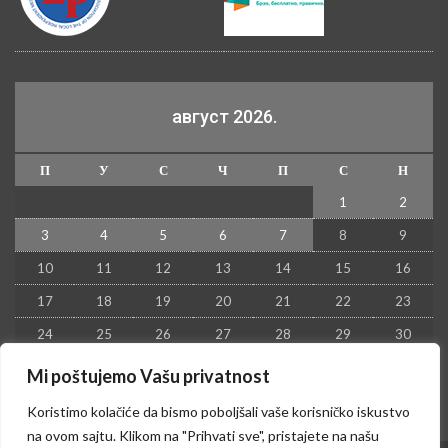
август 2026.
П
У
С
Ч
П
С
Н
1
2
3
4
5
6
7
8
9
10
11
12
13
14
15
16
17
18
19
20
21
22
23
24
25
26
27
28
29
30
31
Mi poštujemo Vašu privatnost
« јул
Koristimo kolačiće da bismo poboljšali vaše korisničko iskustvo
na ovom sajtu. Klikom na "Prihvati sve", pristajete na našu