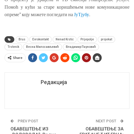
Помоћ у кући за старе коришћењем нове комуникационе
опреме” коју можете погледати на
ЈуТјубу
.
Brus
Evrokontakt
Nenad Krstić
Prijepolje
projekat
Trstenik
Весна Милосављевић
Владимир Пауновић
Share
Редакција
PREV POST
NEXT POST
ОБАВЕШТЕЊЕ ИЗ
ОБАВЕШТЕЊЕ ЗА