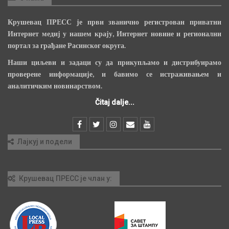
Крушевац ПРЕСС је први званично регистрован приватни
Интернет медиј у нашем крају, Интернет новине и регионални
портал за грађане Расинског округа.
Наши циљеви и задаци су да прикупљамо и дистрибуирамо
проверене информације, и бавимо се истраживањем и
аналитичким новинарством.
Čitaj dalje...
Лајкуј и подели
Крушевац ПРЕСС је члан у: