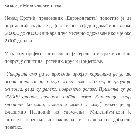
казала је Милосављевићева.
Ненад Крстић, председник „Евроконтакта“ подсетио је да
опрема није скупа те да је тај износ за једно домаћинство око
30.000 до 40.000 динара плус месечно одржавање које је око
2.000 динара.
У склопу пројекта спроведено је теренско истраживање на
подручју општина Трстеник, Брус и Пријепоље.
„
Утврдили смо да је просечан профил корисника да је то
особа женског пола која живи сама, у осмој је деценији
живота, деца су далеко, повремено долазе. Примања су до
30.000 динара, углавном знатно нижа. Корисници имају
хроничне болести, половина живи у селу“,
навео је др
Владимир Пауновић из Удружења „Миленијум“који је
спровео теренско истраживање и анализирао добијене
податке.