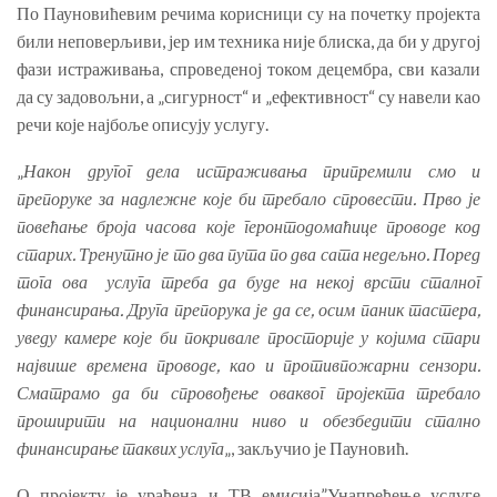
По Пауновићевим речима корисници су на почетку пројекта
били неповерљиви, јер им техника није блиска, да би у другој
фази истраживања, спроведеној током децембра, сви казали
да су задовољни, а „сигурност“ и „ефективност“ су навели као
речи које најбоље описују услугу.
„
Након другог дела истраживања припремили смо и
препоруке за надлежне које би требало спровести. Прво је
повећање броја часова које геронтодомаћице проводе код
старих. Тренутно је то два пута по два сата недељно. Поред
тога ова услуга треба да буде на некој врсти сталног
финансирања. Друга препорука је да се, осим паник тастера,
уведу камере које би покривале просторије у којима стари
највише времена проводе, као и противпожарни сензори.
Сматрамо да би спровођење оваквог пројекта требало
проширити на национални ниво и обезбедити стално
финансирање таквих услуга
„, закључио је Пауновић.
О пројекту је урађена и ТВ емисија”Унапређење услуге