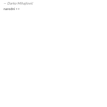
—
Darko Mihajlović
naredni >>