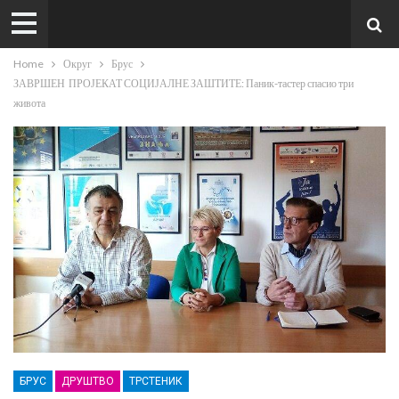
Home
Округ
Брус
ЗАВРШЕН ПРОЈЕКАТ СОЦИЈАЛНЕ ЗАШТИТЕ: Паник-тастер спасио три
живота
БРУС
ДРУШТВО
ТРСТЕНИК