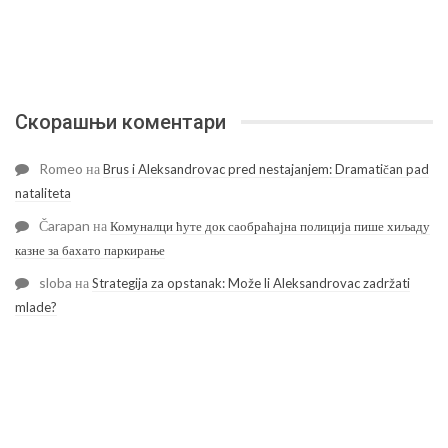
Скорашњи коментари
Romeo
на
Brus i Aleksandrovac pred nestajanjem: Dramatičan pad
nataliteta
Čarapan
на
Комуналци ћуте док саобраћајна полиција пише хиљаду
казне за бахато паркирање
sloba
на
Strategija za opstanak: Može li Aleksandrovac zadržati
mlade?