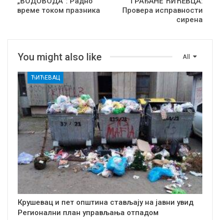
„ВОДОВОДА“: Радно
ГРАЂАНЕ ЋИЋЕВЦА:
време током празника
Провера исправности
сирена
You might also like
All
ЋИЋЕВАЦ
Крушевац и пет општина стављају на јавни увид
Регионални план управљања отпадом