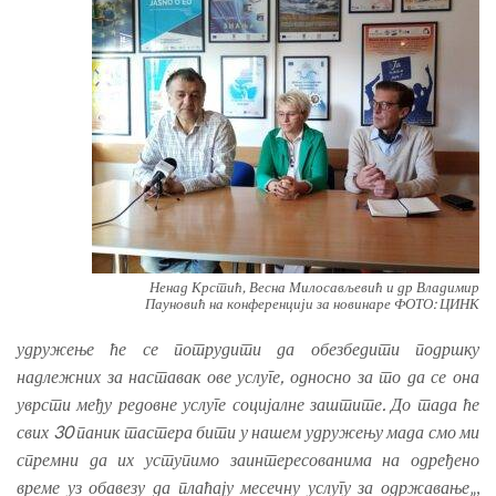
Ненад Крстић, Весна Милосављевић и др Владимир
Пауновић на конференцији за новинаре ФОТО: ЦИНК
удружење ће се потрудити да обезбедити подршку
надлежних за наставак ове услуге, односно за то да се она
уврсти међу редовне услуге социјалне заштите. До тада ће
свих 30 паник тастера бити у нашем удружењу мада смо ми
спремни да их уступимо заинтересованима на одређено
време уз обавезу да плаћају месечну услугу за одржавање
„,