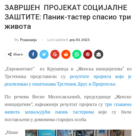
ЗАВРШЕН ПРОЈЕКАТ СОЦИЈАЛНЕ
ЗАШТИТЕ: Паник-тастер спасио три
живота
Last updated
дец 30, 2023
By
Редакција
Share
„Евроконтакт“ из Крушевца и „Женска иницијатива“ из
Трстеника представили су
резултате пројекта који је
реализован у општинама Трстеник, Брус и Пријепоље
.
По речима Весне Милосављевић, председнице „Женске
иницијативе“, најважнији резултат пројекта су
три спашена
живота захваљујући паник тастерима
који су били
постављени у домовима старијих особа.
„
Наше