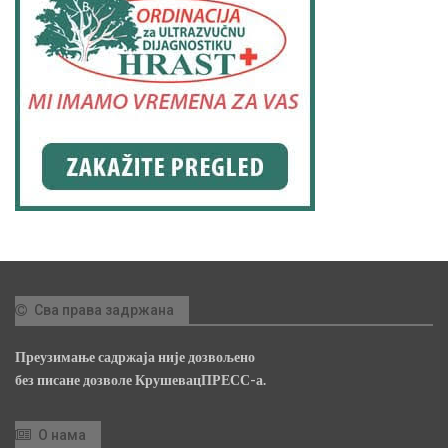
Сва права задржана
Преузимање садржаја није дозвољено
без писане дозволе КрушевацПРЕСС-а.
О нама