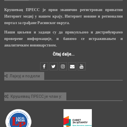
Крушевац ПРЕСС је први званично регистрован приватни
Интернет медиј у нашем крају, Интернет новине и регионални
портал за грађане Расинског округа.
Наши циљеви и задаци су да прикупљамо и дистрибуирамо
проверене информације, и бавимо се истраживањем и
аналитичким новинарством.
Čitaj dalje...
Лајкуј и подели
Крушевац ПРЕСС је члан у: