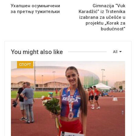
Ухапшен осумњичени
Gimnazija “Vuk
за претњу тужитељки
Кaradžić” iz Trstenika
izabrana za učešće u
projektu „Korak za
budućnost”
You might also like
All
СПОРТ