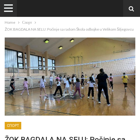
Home
Спорт
ŽOK BAGDALA NA SELU: Počinje sa radom Škola odbojke u Velikom Šiljegovcu
СПОРТ
ŽOK BAGDALA NA SELU: Počinje sa