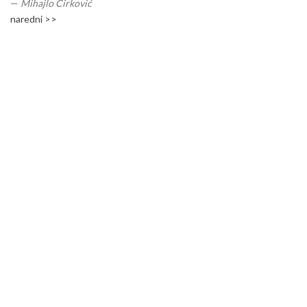
—
Mihajlo Ćirković
naredni >>