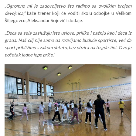
„
Ogromno mi je zadovoljstvo što radimo sa ovolikim brojem
devojčica,“
kaže trener koji će voditi školu odbojke u Velikom
Šiljegovcu, Aleksandar Sojević i dodaje.
„
Deca sa sela zaslužuju iste uslove, prilike i pažnju kao i deca iz
grada. Naš cilj nije samo da razvijamo buduće sportiste, već da
sport približimo svakom detetu, bez obzira na to gde živi. Ovo je
početak jedne lepe priče.
“