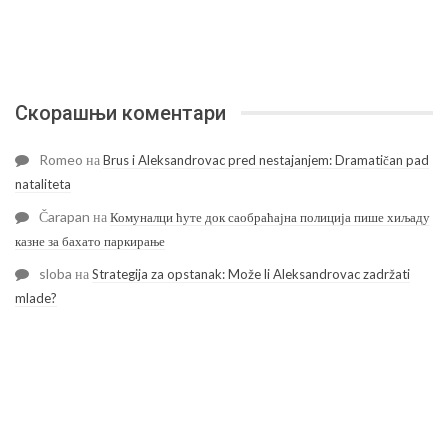
Скорашњи коментари
Romeo
на
Brus i Aleksandrovac pred nestajanjem: Dramatičan pad
nataliteta
Čarapan
на
Комуналци ћуте док саобраћајна полиција пише хиљаду
казне за бахато паркирање
sloba
на
Strategija za opstanak: Može li Aleksandrovac zadržati
mlade?