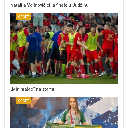
Natalija Vojinović cilja finale u Judžinu
СПОРТ
„Minimalac“ na startu
СПОРТ