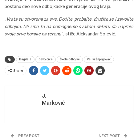
postanu deo nove odbojkaške generacije ovog kraja.
„
Vrata su otvorena za sve. Dođite, probajte, družite se i zavolite
odbojku. Mi smo tu da pomognemo svakom detetu da napravi
svoje prve korake na terenu“
, ističe Aleksandar Sojević.
Bagdala
devojčice
Škola odbojke
Veliki Šiljegovac
Share
J.
Marković
PREV POST
NEXT POST