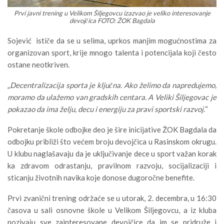
Prvi javni trening u Velikom Šiljegovcu izazvao je veliko interesovanje
devojčica FOTO: ŽOK Bagdala
Sojević ističe da se u selima, uprkos manjim mogućnostima za
organizovan sport, krije mnogo talenta i potencijala koji često
ostane neotkriven.
„
Decentralizacija sporta je ključna. Ako želimo da napredujemo,
moramo da ulažemo van gradskih centara. A Veliki Šiljegovac je
pokazao da ima želju, decu i energiju za pravi sportski razvoj.
“
Pokretanje škole odbojke deo je šire inicijative ŽOK Bagdala da
odbojku približi što većem broju devojčica u Rasinskom okrugu.
U klubu naglašavaju da je uključivanje dece u sport važan korak
ka zdravom odrastanju, pravilnom razvoju, socijalizaciji i
sticanju životnih navika koje donose dugoročne benefite.
Prvi zvanični trening održaće se u utorak, 2. decembra, u 16:30
časova u sali osnovne škole u Velikom Šiljegovcu, a iz kluba
pozivaju sve zainteresovane devojčice da im se pridruže i