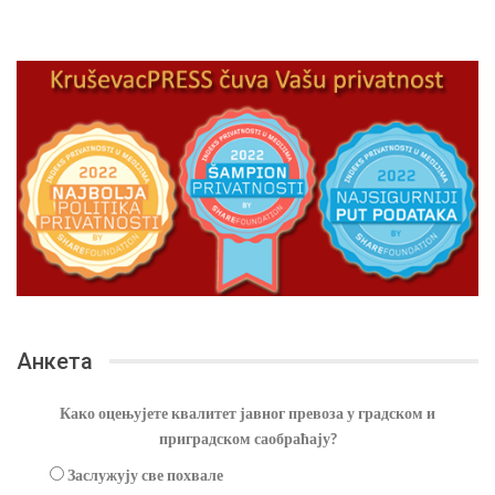
Анкета
Како оцењујете квалитет јавног превоза у градском и
приградском саобраћају?
Заслужују све похвале