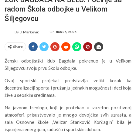
radom Škola odbojke u Velikom
Šiljegovcu
On
нов 26, 2025
By
J. Marković
Share
Ženski odbojkaški klub Bagdala pokrenuo je u Velikom
Šiljegovcu svoju prvu Školu odbojke.
Ovaj sportski projekat predstavlja veliki korak ka
decentralizaciji sporta i pružanju jednakih mogućnosti deci koja
žive u seoskim sredinama.
Na javnom treningu, koji je protekao u izuzetno pozitivnoj
atmosferi, prisustvovalo je mnogo devojčica svih uzrasta, a
sala Osnovne škole „Velizar Stanković Korčagin“ bila je
ispunjena energijom, radošću i sportskim duhom.