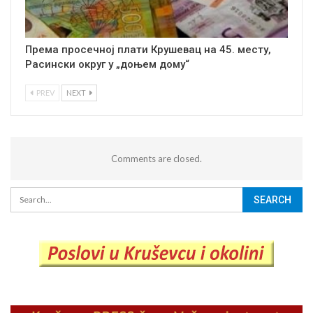
Према просечној плати Крушевац на 45. месту,
Расински округ у „доњем дому“
PREV
NEXT
Comments are closed.