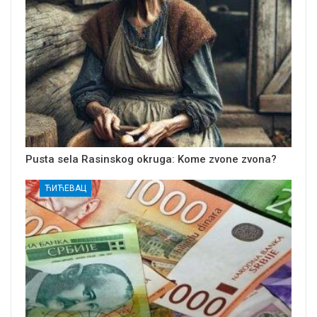
Pusta sela Rasinskog okruga: Kome zvone zvona?
ЋИЋЕВАЦ