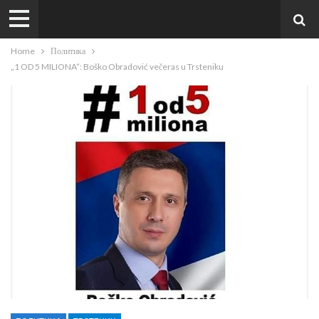
Home
Политика
„1 OD 5 MILIONA“: Boško Obradović večeras u Trsteniku