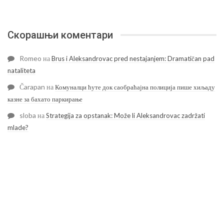
Скорашњи коментари
Romeo
на
Brus i Aleksandrovac pred nestajanjem: Dramatičan pad
nataliteta
Čarapan
на
Комуналци ћуте док саобраћајна полиција пише хиљаду
казне за бахато паркирање
sloba
на
Strategija za opstanak: Može li Aleksandrovac zadržati
mlade?