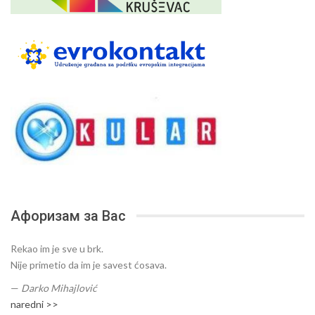
Афоризам за Вас
Rekao im je sve u brk.
Nije primetio da im je savest ćosava.
—
Darko Mihajlović
naredni >>