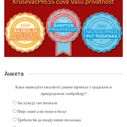
Анкета
Како оцењујете квалитет јавног превоза у градском и
приградском саобраћају?
Заслужују све похвале
Није лоше али може и боље
Требало би да имају више полазака