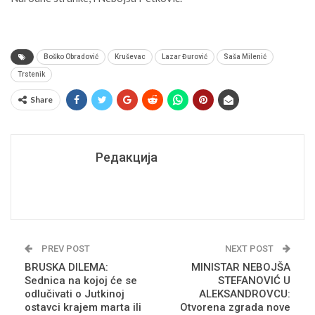
Boško Obradović
Kruševac
Lazar Đurović
Saša Milenić
Trstenik
Share
Редакција
PREV POST
NEXT POST
BRUSKA DILEMA:
MINISTAR NEBOJŠA
Sednica na kojoj će se
STEFANOVIĆ U
odlučivati o Jutkinoj
ALEKSANDROVCU:
ostavci krajem marta ili
Otvorena zgrada nove