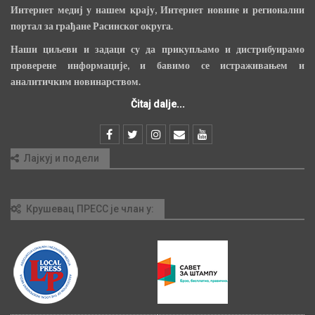
Интернет медиј у нашем крају, Интернет новине и регионални
портал за грађане Расинског округа.
Наши циљеви и задаци су да прикупљамо и дистрибуирамо
проверене информације, и бавимо се истраживањем и
аналитичким новинарством.
Čitaj dalje...
Лајкуј и подели
Крушевац ПРЕСС је члан у: