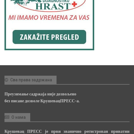
Сва права задржана
Преузимање садржаја није дозвољено
без писане дозволе КрушевацПРЕСС-а.
О нама
Крушевац ПРЕСС је први званично регистрован приватни