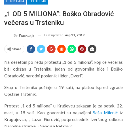
ПОЛИТИКА
ТРСТЕНИК
„1 OD 5 MILIONA“: Boško Obradović
večeras u Trsteniku
Last updated
мар 21, 2019
By
Редакција
Share
Na desetom po redu protestu „1 od 5 miliona“, koji će večeras
biti održan u Trsteniku, jedan od govornika biće i Boško
Obradović, narodni poslanik i lider „Dveri“.
Skup u Trsteniku počinje u 19 sati, na platou ispred zgrade
Opštine Trstenik.
Protest „1 od 5 miliona“ u Kruševcu zakazan je za petak, 22.
mart, u 18 sati. Kao govornici su najavljeni
Saša Milenić
iz
Kragujevca, , Lazar Đurović, potpredsednik Izvršnog odbora
Narodne stranke, i Nebojša Petković.