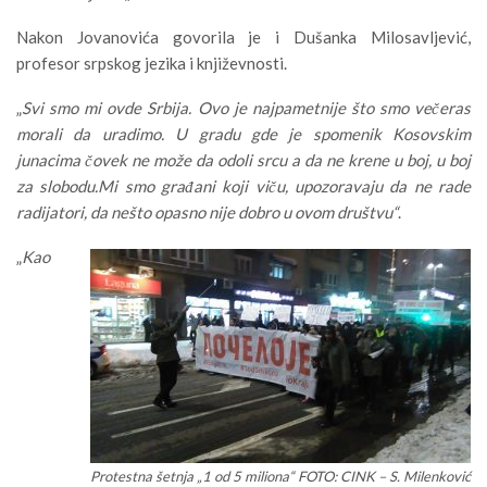
Nakon Jovanovića govorila je i Dušanka Milosavljević,
profesor srpskog jezika i književnosti.
„
Svi smo mi ovde Srbija. Ovo je najpametnije što smo večeras
morali da uradimo. U gradu gde je spomenik Kosovskim
junacima čovek ne može da odoli srcu a da ne krene u boj, u boj
za slobodu.Mi smo građani koji viču, upozoravaju da ne rade
radijatori, da nešto opasno nije dobro u ovom društvu“
.
„
Kao
Protestna šetnja „1 od 5 miliona“ FOTO: CINK – S. Milenković