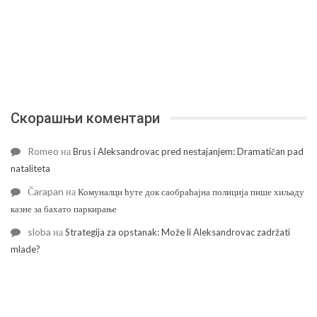
Скорашњи коментари
Romeo
на
Brus i Aleksandrovac pred nestajanjem: Dramatičan pad
nataliteta
Čarapan
на
Комуналци ћуте док саобраћајна полиција пише хиљаду
казне за бахато паркирање
sloba
на
Strategija za opstanak: Može li Aleksandrovac zadržati
mlade?