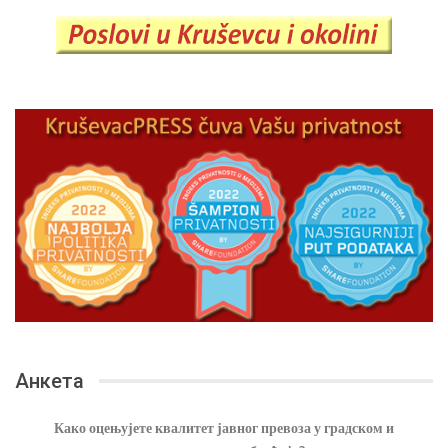
Анкета
Како оцењујете квалитет јавног превоза у градском и