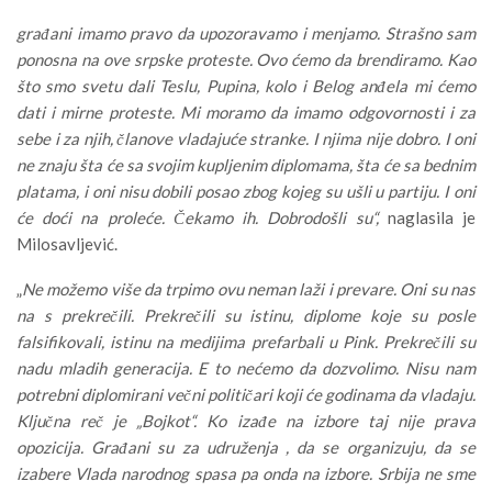
građani imamo pravo da upozoravamo i menjamo. Strašno sam
ponosna na ove srpske proteste. Ovo ćemo da brendiramo. Kao
što smo svetu dali Teslu, Pupina, kolo i Belog anđela mi ćemo
dati i mirne proteste. Mi moramo da imamo odgovornosti i za
sebe i za njih, članove vladajuće stranke. I njima nije dobro. I oni
ne znaju šta će sa svojim kupljenim diplomama, šta će sa bednim
platama, i oni nisu dobili posao zbog kojeg su ušli u partiju. I oni
će doći na proleće. Čekamo ih. Dobrodošli su“,
naglasila je
Milosavljević.
„
Ne možemo više da trpimo ovu neman laži i prevare. Oni su nas
na s prekrečili. Prekrečili su istinu, diplome koje su posle
falsifikovali, istinu na medijima prefarbali u Pink. Prekrečili su
nadu mladih generacija. E to nećemo da dozvolimo. Nisu nam
potrebni diplomirani večni političari koji će godinama da vladaju.
Ključna reč je „Bojkot“. Ko izađe na izbore taj nije prava
opozicija. Građani su za udruženja , da se organizuju, da se
izabere Vlada narodnog spasa pa onda na izbore. Srbija ne sme