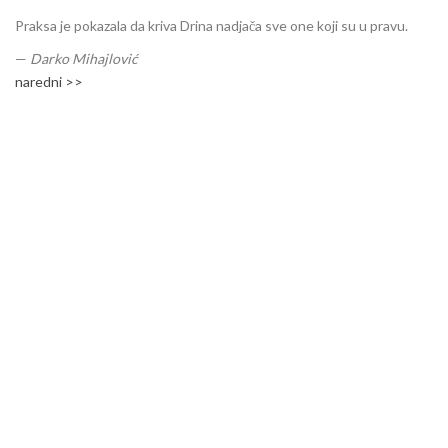
Praksa je pokazala da kriva Drina nadjača sve one koji su u pravu.
—
Darko Mihajlović
naredni >>