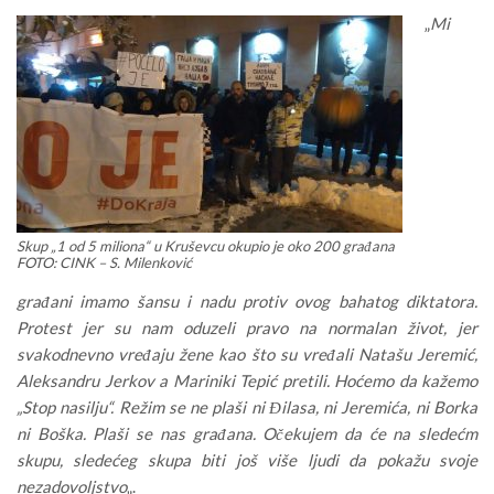
„
Mi
Skup „1 od 5 miliona“ u Kruševcu okupio je oko 200 građana
FOTO: CINK – S. Milenković
građani imamo šansu i nadu protiv ovog bahatog diktatora.
Protest jer su nam oduzeli pravo na normalan život, jer
svakodnevno vređaju žene kao što su vređali Natašu Jeremić,
Aleksandru Jerkov a Mariniki Tepić pretili. Hoćemo da kažemo
„Stop nasilju“. Režim se ne plaši ni Đilasa, ni Jeremića, ni Borka
ni Boška. Plaši se nas građana. Očekujem da će na sledećm
skupu, sledećeg skupa biti još više ljudi da pokažu svoje
nezadovoljstvo
„.