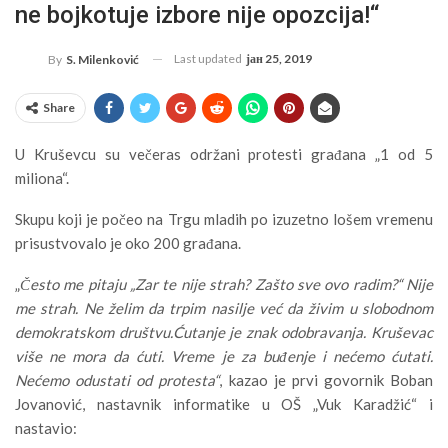
ne bojkotuje izbore nije opozcija!“
Last updated
јан 25, 2019
By
S. Milenković
Share
U Kruševcu su večeras održani protesti građana „1 od 5
miliona“.
Skupu koji je počeo na Trgu mladih po izuzetno lošem vremenu
prisustvovalo je oko 200 građana.
„
Često me pitaju „Zar te nije strah? Zašto sve ovo radim?“ Nije
me strah. Ne želim da trpim nasilje već da živim u slobodnom
demokratskom društvu.Ćutanje je znak odobravanja. Kruševac
više ne mora da ćuti. Vreme je za buđenje i nećemo ćutati.
Nećemo odustati od protesta“
, kazao je prvi govornik Boban
Jovanović, nastavnik informatike u OŠ „Vuk Karadžić“ i
nastavio: