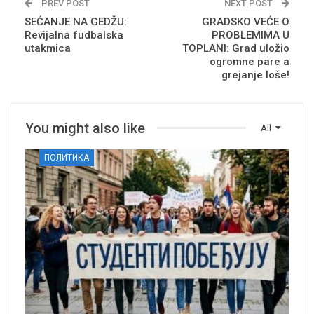
PREV POST
NEXT POST
SEĆANJE NA GEDŽU:
GRADSKO VEĆE O
Revijalna fudbalska
PROBLEMIMA U
utakmica
TOPLANI: Grad uložio
ogromne pare a
grejanje loše!
You might also like
All
ПОЛИТИКА