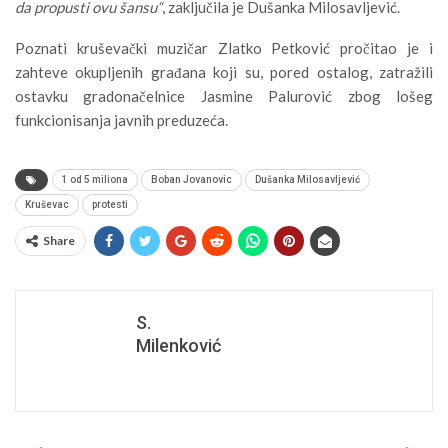
da propusti ovu šansu“
, zaključila je Dušanka Milosavljević.
Poznati kruševački muzičar Zlatko Petković pročitao je i
zahteve okupljenih građana koji su, pored ostalog, zatražili
ostavku gradonačelnice Jasmine Palurović zbog lošeg
funkcionisanja javnih preduzeća.
1 od 5 miliona
Boban Jovanovic
Dušanka Milosavljević
Kruševac
protesti
Share
S.
Milenković