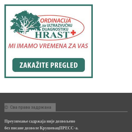
Сва права задржана
Преузимање садржаја није дозвољено
без писане дозволе КрушевацПРЕСС-а.