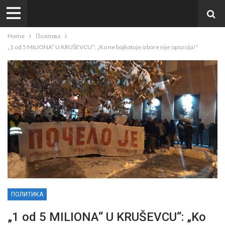
Home
Политика
„1 od 5 MILIONA“ U KRUŠEVCU“: „Ko ne bojkotuje izbore nije opozcija!“
ПОЛИТИКА
„1 od 5 MILIONA“ U KRUŠEVCU“: „Ko