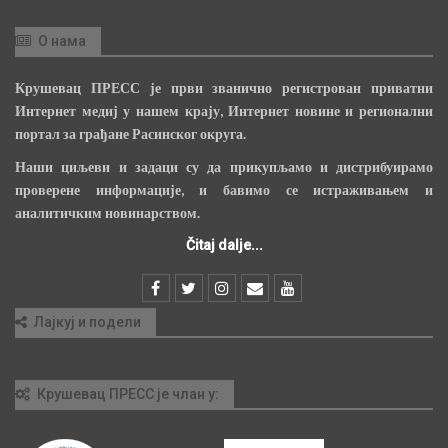
О нама
Крушевац ПРЕСС је први званично регистрован приватни
Интернет медиј у нашем крају, Интернет новине и регионални
портал за грађане Расинског округа.
Наши циљеви и задаци су да прикупљамо и дистрибуирамо
проверене информације, и бавимо се истраживањем и
аналитичким новинарством.
Čitaj dalje...
Лајкуј и подели
Крушевац ПРЕСС је члан у: