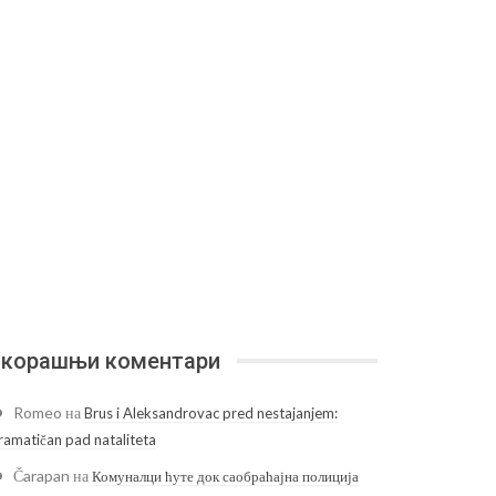
корашњи коментари
Romeo
на
Brus i Aleksandrovac pred nestajanjem:
ramatičan pad nataliteta
Čarapan
на
Комуналци ћуте док саобраћајна полиција