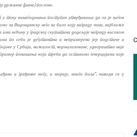
у државне (јавне) послове.
г у току вишегодишњи поступак утврђивања да ли је његов
мо за Видовданску него за било коју награду чини, најблаже
а има већину у градској скупштини додељује награду високом
сама по себи је дегутантна и непримерена јер подстиче и
С
ојаве у Србији, нажалост, нормализоване, удвориштво није
 пример понашања који треба да оставимо генерцијама које
ђани и грађанке могу, и морају, много боље
“, наводи се у