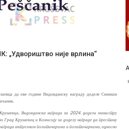
„Удвориштво није врлина“
А
шевца да ове године Видовданску награду доделе Синиши
шчаник.
Крушевца, Видовданска награда за 2024. додели министру
о Град Крушевац и Комисију за доделу награде да престану
 награда актуелним политичарима и политичаркама, односно