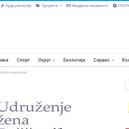
Буди репортер
Пројекти
Медијска писменост
ПОСЛ
ника
Спорт
Округ
Екологија
Сервис
Ко
во није врлина“