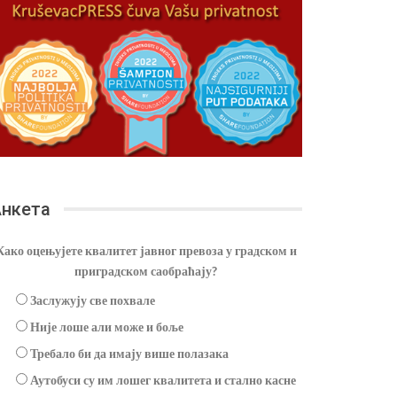
нкета
Како оцењујете квалитет јавног превоза у градском и
приградском саобраћају?
Заслужују све похвале
Није лоше али може и боље
Требало би да имају више полазака
Аутобуси су им лошег квалитета и стално касне