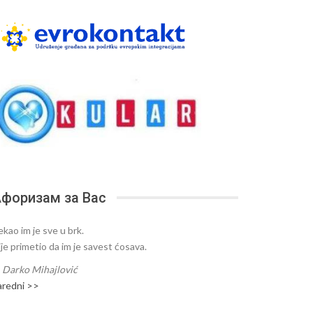
форизам за Вас
ekao im je sve u brk.
ije primetio da im je savest ćosava.
—
Darko Mihajlović
aredni >>