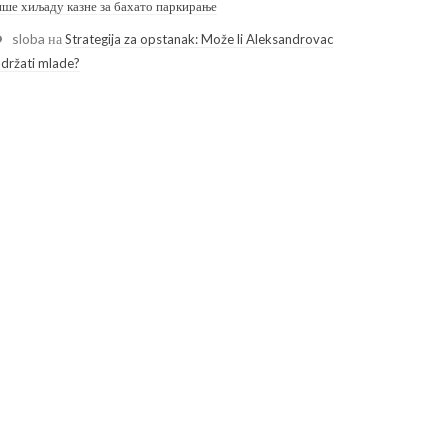
ише хиљаду казне за бахато паркирање
sloba
на
Strategija za opstanak: Može li Aleksandrovac
adržati mlade?