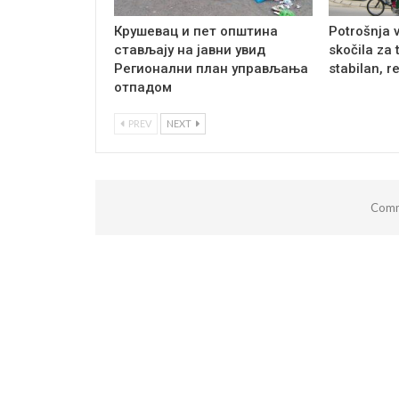
Крушевац и пет општина
Potrošnja 
стављају на јавни увид
skočila za 
Регионални план управљања
stabilan, r
отпадом
PREV
NEXT
Comm