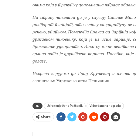
онима који у тренутку додељивања награде обављај
На страну чињеница да је у случају Синише Мало
докторат плагијат, што његову кандидатуру не са
речено, упитном. Поменута пракса да партија кој
државном чиновнику, који је из исте партије, 
промовише удвориштво. Иако су многе негативне п
врлина нити је друштвено корисно. Посебно, није
долазе.
Искрено верујемо да Град Крушевац и његови гра
саопштењу Удружења жена Пешчаник.
Udruženje žena Peščanik
Vidovdanska nagrada
Share