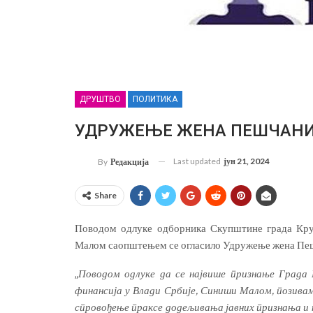
ДРУШТВО
ПОЛИТИКА
УДРУЖЕЊЕ ЖЕНА ПЕШЧАНИК: 
Last updated
јун 21, 2024
By
Редакција
Share
Поводом одлуке одборника Скупштине града Кру
Малом саопштењем се огласило Удружење жена Пе
„
Поводом одлуке да се највише признање Града 
финансија у Влади Србије, Синиши Малом, позивам
спровођење праксе додељивања јавних признања и