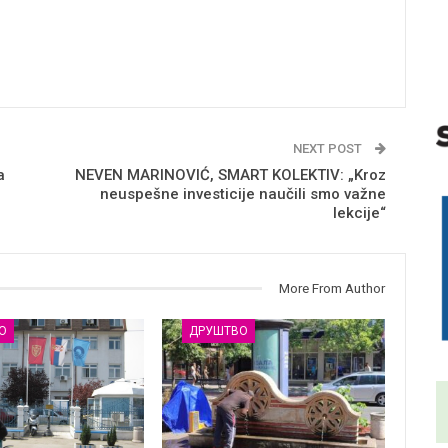
NEXT POST
a
NEVEN MARINOVIĆ, SMART KOLEKTIV: „Kroz
neuspešne investicije naučili smo važne
lekcije“
More From Author
О
ДРУШТВО