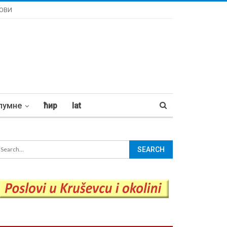
ОВИ
лумне
ћир
lat