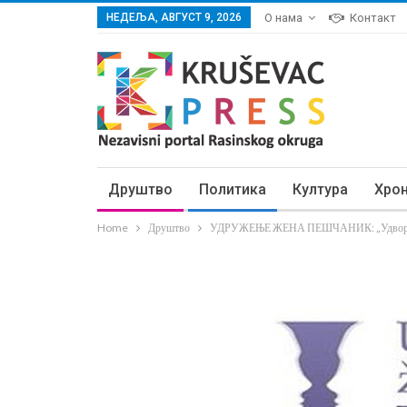
НЕДЕЉА, АВГУСТ 9, 2026
О нама
Контакт
Друштво
Политика
Култура
Хро
Home
Друштво
УДРУЖЕЊЕ ЖЕНА ПЕШЧАНИК: „Удворишт