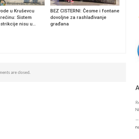
vode u Kruševcu
BEZ CISTERNI: Česme i fontane
trećinu: Sistem
dovoljne za rashlađivanje
estrikcije nisu u…
građana
ents are closed.
А
R
N
n