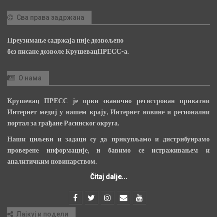
Сва права задржана
Преузимање садржаја није дозвољено
без писане дозволе КрушевацПРЕСС-а.
О нама
Крушевац ПРЕСС је први званично регистрован приватни
Интернет медиј у нашем крају, Интернет новине и регионални
портал за грађане Расинског округа.
Наши циљеви и задаци су да прикупљамо и дистрибуирамо
проверене информације, и бавимо се истраживањем и
аналитичким новинарством.
Čitaj dalje...
Лајкуј и подели