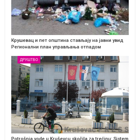
Крушевац и пет општина стављају на јавни увид
Регионални план управљања отпадом
ДРУШТВО
Potrošnja vode u Kruševcu skočila za trećinu: Sistem