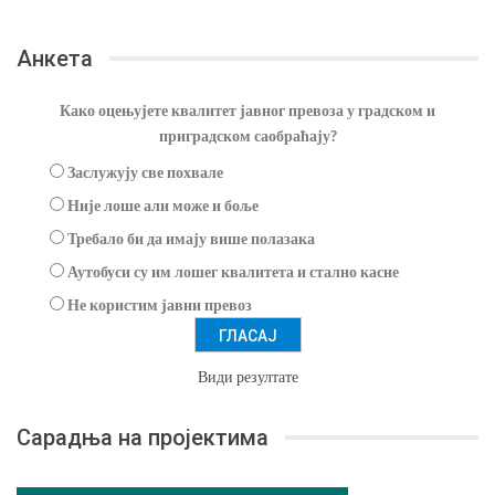
Анкета
Како оцењујете квалитет јавног превоза у градском и
приградском саобраћају?
Заслужују све похвале
Није лоше али може и боље
Требало би да имају више полазака
Аутобуси су им лошег квалитета и стално касне
Не користим јавни превоз
Види резултате
Сарадња на пројектима