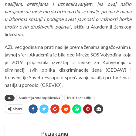
nasiljem, pretnjama i uznemiravanjem. Na ovaj način
verujemo da možemo da utičemo da se nasilje prema ženama
u izborima smanji i podigne svest javnosti o važnosti borbe
protiv ovih društvenih pojava“
, ističu u Akademiji ženskog
liderstva.
AŽL već godinama prati nasilje prema ženama angažovanim u
javnoj sferi. Akademija je bila deo Mreže SOS Vojvodina koja
je 2019. pripremila izveštaj iz senke za Konvenciju o
eliminaciji svih oblika diskriminacije žena (CEDAW) i
Konvencije Saveta Evrope o sprečavanju nasilja protiv žena i
nasilja u porodici (GREVIO).
Akademija ženskog liderstva
Izbori bez nasilja
Share
Редакција