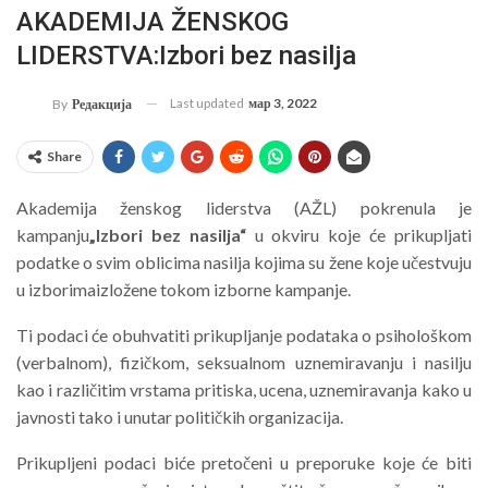
AKADEMIJA ŽENSKOG
LIDERSTVA:Izbori bez nasilja
Last updated
мар 3, 2022
By
Редакција
Share
Akademija ženskog liderstva (AŽL) pokrenula je
kampanju
„Izbori bez nasilja“
u okviru koje će prikupljati
podatke o svim oblicima nasilja kojima su žene koje učestvuju
u izborimaizložene tokom izborne kampanje.
Ti podaci će obuhvatiti prikupljanje podataka o psihološkom
(verbalnom), fizičkom, seksualnom uznemiravanju i nasilju
kao i različitim vrstama pritiska, ucena, uznemiravanja kako u
javnosti tako i unutar političkih organizacija.
Prikupljeni podaci biće pretočeni u preporuke koje će biti