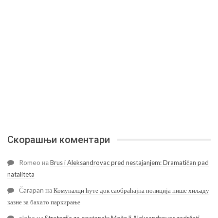
Скорашњи коментари
Romeo
на
Brus i Aleksandrovac pred nestajanjem: Dramatičan pad
nataliteta
Čarapan
на
Комуналци ћуте док саобраћајна полиција пише хиљаду
казне за бахато паркирање
sloba
на
Strategija za opstanak: Može li Aleksandrovac zadržati