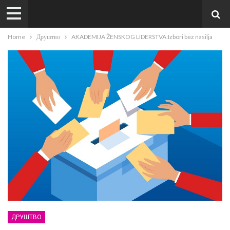
Home
Друштво
AKADEMIJA ŽENSKOG LIDERSTVA:Izbori bez nasilja
ДРУШТВО