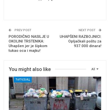
PREV POST
NEXT POST
PORODIČNO NASILJE U
UHAPŠENI RAZBOJNICI:
OKOLINI TRSTENIKA:
Opljačkali poštu za
Uhapšen jer je šipkom
937.000 dinara!
tukao oca i majku!
You might also like
All
ЋИЋЕВАЦ