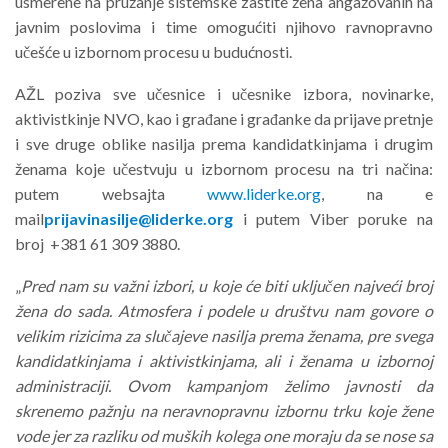
usmerene na pružanje sistemske zaštite žena angažovanih na
javnim poslovima i time omogućiti njihovo ravnopravno
učešće u izbornom procesu u budućnosti.
AŽL poziva sve učesnice i učesnike izbora, novinarke,
aktivistkinje NVO, kao i građane i građanke da prijave pretnje
i sve druge oblike nasilja prema kandidatkinjama i drugim
ženama koje učestvuju u izbornom procesu na tri načina:
putem websajta
www.liderke.org
, na e
mail
prijavinasilje@liderke.org
i putem Viber poruke na
broj +381 61 309 3880.
„
Pred nam su važni izbori, u koje će biti uključen najveći broj
žena do sada. Atmosfera i podele u društvu nam govore o
velikim rizicima za slučajeve nasilja prema ženama, pre svega
kandidatkinjama i aktivistkinjama, ali i ženama u izbornoj
administraciji. Ovom kampanjom želimo javnosti da
skrenemo pažnju na neravnopravnu izbornu trku koje žene
vode jer za razliku od muških kolega one moraju da se nose sa