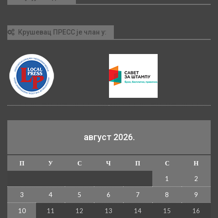
Крушевац ПРЕСС је члан у:
август 2026.
П
У
С
Ч
П
С
Н
1
2
3
4
5
6
7
8
9
10
11
12
13
14
15
16