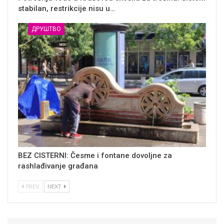
stabilan, restrikcije nisu u…
ДРУШТВО
BEZ CISTERNI: Česme i fontane dovoljne za
rashlađivanje građana
PREV
NEXT