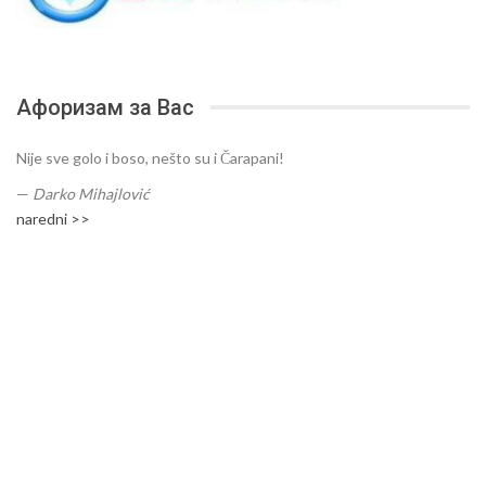
Афоризам за Вас
Nije sve golo i boso, nešto su i Čarapani!
—
Darko Mihajlović
naredni >>