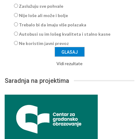
Zaslužuju sve pohvale
Nije loše ali može i bolje
Trebalo bi da imaju više polazaka
Autobusi su im lošeg kvaliteta i stalno kasne
Ne koristim javni prevoz
Vidi rezultate
Saradnja na projektima