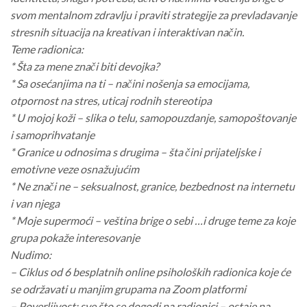
svom mentalnom zdravlju i praviti strategije za prevladavanje
stresnih situacija na kreativan i interaktivan način.
Teme radionica:
* Šta za mene znači biti devojka?
* Sa osećanjima na ti – načini nošenja sa emocijama,
otpornost na stres, uticaj rodnih stereotipa
* U mojoj koži – slika o telu, samopouzdanje, samopoštovanje
i samoprihvatanje
* Granice u odnosima s drugima – šta čini prijateljske i
emotivne veze osnažujućim
* Ne znači ne – seksualnost, granice, bezbednost na internetu
i van njega
* Moje supermoći – veština brige o sebi …i druge teme za koje
grupa pokaže interesovanje
Nudimo:
– Ciklus od 6 besplatnih online psiholoških radionica koje će
se održavati u manjim grupama na Zoom platformi
– Poverljivost: sve što se dogodi na radionici – ostaje na