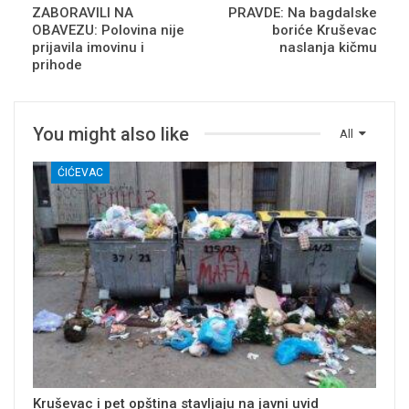
ZABORAVILI NA
PRAVDE: Na bagdalske
OBAVEZU: Polovina nije
boriće Kruševac
prijavila imovinu i
naslanja kičmu
prihode
You might also like
All
ĆIĆEVAC
Kruševac i pet opština stavljaju na javni uvid