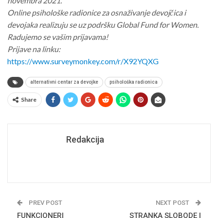
novembra 2021.
Online psihološke radionice za osnaživanje devojčica i
devojaka realizuju se uz podršku Global Fund for Women.
Radujemo se vašim prijavama!
Prijave na linku:
https://www.surveymonkey.com/r/X92YQXG
alternativni centar za devojke
psihološka radionica
Share
Redakcija
PREV POST
NEXT POST
FUNKCIONERI
STRANKA SLOBODE I