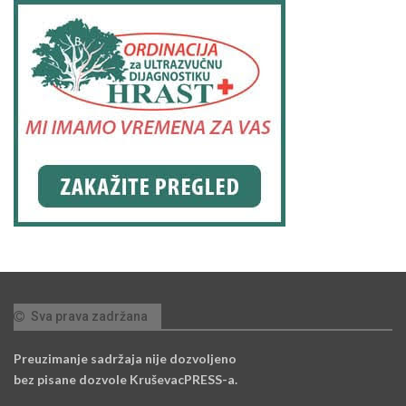
Sva prava zadržana
Preuzimanje sadržaja nije dozvoljeno
bez pisane dozvole KruševacPRESS-a.