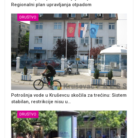
Regionalni plan upravljanja otpadom
DRUŠTVO
Potrošnja vode u Kruševcu skočila za trećinu: Sistem
stabilan, restrikcije nisu u…
DRUŠTVO