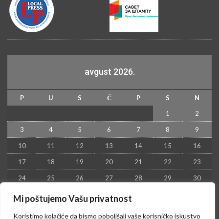
avgust 2026.
P
U
S
Č
P
S
N
1
2
3
4
5
6
7
8
9
10
11
12
13
14
15
16
17
18
19
20
21
22
23
24
25
26
27
28
29
30
31
Mi poštujemo Vašu privatnost
« jul
Koristimo kolačiće da bismo poboljšali vaše korisničko iskustvo