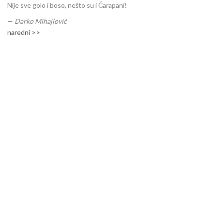
Nije sve golo i boso, nešto su i Čarapani!
—
Darko Mihajlović
naredni >>