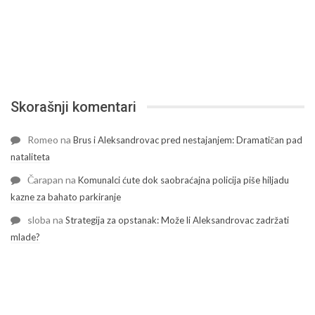
Skorašnji komentari
Romeo
na
Brus i Aleksandrovac pred nestajanjem: Dramatičan pad
nataliteta
Čarapan
na
Komunalci ćute dok saobraćajna policija piše hiljadu
kazne za bahato parkiranje
sloba
na
Strategija za opstanak: Može li Aleksandrovac zadržati
mlade?