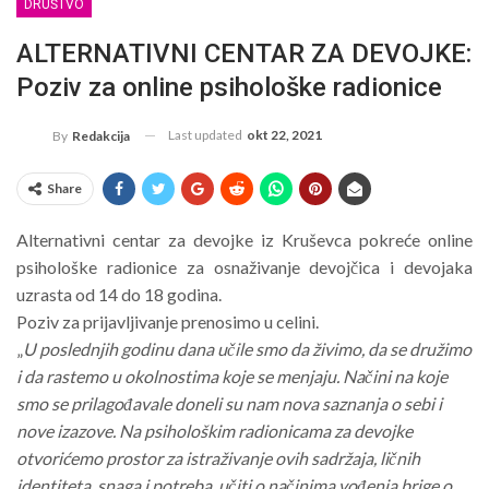
DRUŠTVO
ALTERNATIVNI CENTAR ZA DEVOJKE:
Poziv za online psihološke radionice
Last updated
okt 22, 2021
By
Redakcija
Share
Alternativni centar za devojke iz Kruševca pokreće online
psihološke radionice za osnaživanje devojčica i devojaka
uzrasta od 14 do 18 godina.
Poziv za prijavljivanje prenosimo u celini.
„
U poslednjih godinu dana učile smo da živimo, da se družimo
i da rastemo u okolnostima koje se menjaju. Načini na koje
smo se prilagođavale doneli su nam nova saznanja o sebi i
nove izazove. Na psihološkim radionicama za devojke
otvorićemo prostor za istraživanje ovih sadržaja, ličnih
identiteta, snaga i potreba, učiti o načinima vođenja brige o