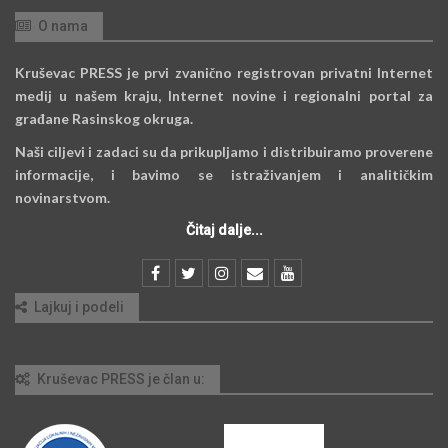
O nama
Kruševac PRESS je prvi zvanično registrovan privatni Internet
medij u našem kraju, Internet novine i regionalni portal za
građane Rasinskog okruga.
Naši ciljevi i zadaci su da prikupljamo i distribuiramo proverene
informacije, i bavimo se istraživanjem i analitičkim
novinarstvom.
Čitaj dalje...
Lajkuj i podeli
Kruševac PRESS je član u: