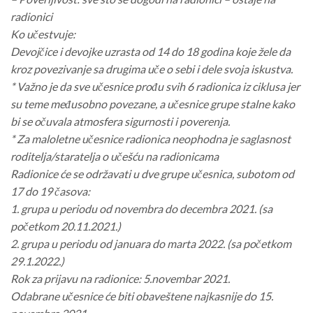
radionici
Ko učestvuje:
Devojčice i devojke uzrasta od 14 do 18 godina koje žele da
kroz povezivanje sa drugima uče o sebi i dele svoja iskustva.
* Važno je da sve učesnice prođu svih 6 radionica iz ciklusa jer
su teme međusobno povezane, a učesnice grupe stalne kako
bi se očuvala atmosfera sigurnosti i poverenja.
* Za maloletne učesnice radionica neophodna je saglasnost
roditelja/staratelja o učešću na radionicama
Radionice će se održavati u dve grupe učesnica, subotom od
17 do 19 časova:
1. grupa u periodu od novembra do decembra 2021. (sa
početkom 20.11.2021.)
2. grupa u periodu od januara do marta 2022. (sa početkom
29.1.2022.)
Rok za prijavu na radionice: 5.novembar 2021.
Odabrane učesnice će biti obaveštene najkasnije do 15.